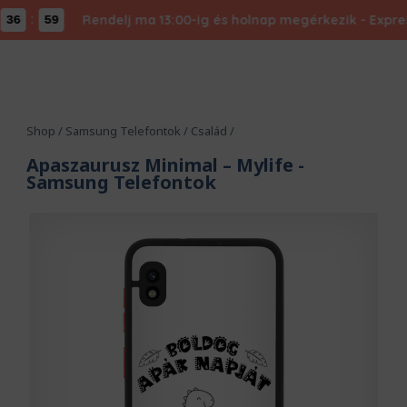
:
Rendelj ma 13:00-ig és holnap megérkezik - Expressz 
58
Shop
/
Samsung Telefontok
/
Család
/
Apaszaurusz Minimal – Mylife
-
Samsung Telefontok