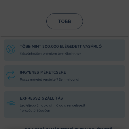
váltanod, minthogy lecseréld ezt a
tokot!
TÖBB
CSÚSZÁSGÁTLÓ
GUMÍROZOTT KERET
A bőrbarát gumírozott szélek
gondoskodnak a megfelelő
tapadásról, így telefonod nem fog
TÖBB MINT 200.000 ELÉGEDETT VÁSÁRLÓ
kicsúszni a kezedből. A hangerőt
Köszönhetően prémium termékeinknek
könnyedén tudod majd állítani, akár a
zsebedben is, hála a tok kiemelt,
színezett gombjainak.
INGYENES MÉRETCSERE
KIEMELT KAMERASZEGÉLYEK
Rossz méretet rendeltél? Semmi gond!
A kiemelt kameraszegélynek
köszönhetően, búcsút inthetsz a nagy
karcoknak a lencsén. A gumírozott
EXPRESSZ SZÁLLÍTÁS
káva leeséskor elnyeli az ütés erejét, így
Legfeljebb 2 nap alatt nálad a rendelésed!
akadályozva az esetleges törést. Így
* országtól függően
már bártan teheted le az asztalra
bárhogy telefonod, a kamera a
legnagyobb biztonságban lesz.