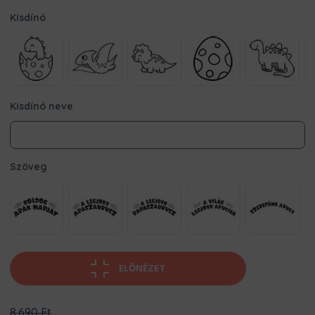
Kisdínó
Kisdínó neve
Szöveg
ELŐNÉZET
Original
8.690
Ft