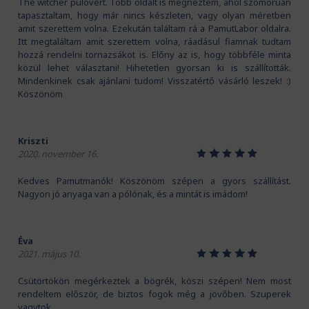
The witcher pulóvert. Több oldalt is megnéztem, ahol szomorúan
gyorsabban elkészüljenek a
tapasztaltam, hogy már nincs készleten, vagy olyan méretben
rendeléseddel, és még frissen és
ropogósan, kerüljön hozzád!
amit szerettem volna. Ezekután találtam rá a PamutLabor oldalra.
Itt megtaláltam amit szerettem volna, ráadásul fiamnak tudtam
hozzá rendelni tornazsákot is. Előny az is, hogy többféle minta
közül lehet választani! Hihetetlen gyorsan ki is szállították.
Mindenkinek csak ajánlani tudom! Visszatértő vásárló leszek! :)
Köszönöm
Kriszti
1
2
3
4
5
2020. november 16.
Kedves Pamutmanók! Köszönöm szépen a gyors szállítást.
Nagyon jó anyaga van a pólónak, és a mintát is imádom!
Éva
1
2
3
4
5
2021. május 10.
Csütörtökön megérkeztek a bögrék, köszi szépen! Nem most
rendeltem először, de biztos fogok még a jövőben. Szuperek
vagytok.