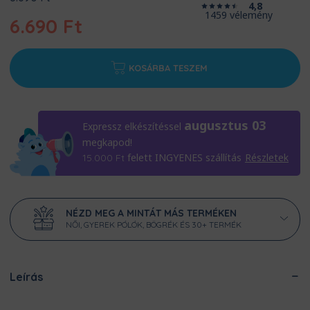
4,8
price
1459 vélemény
6.690
Ft
was:
8.690 Ft.
Current
price
KOSÁRBA TESZEM
is:
6.690 Ft.
augusztus 03
Expressz elkészítéssel
megkapod!
felett INGYENES szállítás
Részletek
15.000
Ft
NÉZD MEG A MINTÁT MÁS TERMÉKEN
NŐI, GYEREK PÓLÓK, BÖGRÉK ÉS 30+ TERMÉK
Leírás