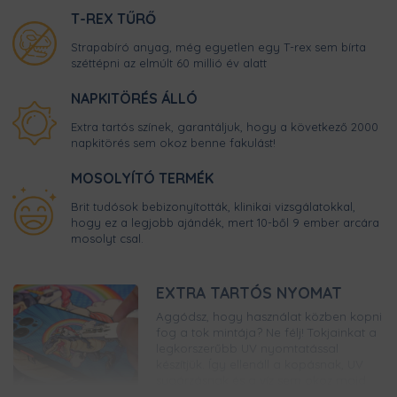
T-REX TŰRŐ
Strapabíró anyag, még egyetlen egy T-rex sem bírta
széttépni az elmúlt 60 millió év alatt
NAPKITÖRÉS ÁLLÓ
Extra tartós színek, garantáljuk, hogy a következő 2000
napkitörés sem okoz benne fakulást!
MOSOLYÍTÓ TERMÉK
Brit tudósok bebizonyították, klinikai vizsgálatokkal,
hogy ez a legjobb ajándék, mert 10-ből 9 ember arcára
mosolyt csal.
EXTRA TARTÓS NYOMAT
Aggódsz, hogy használat közben kopni
fog a tok mintája? Ne félj! Tokjainkat a
legkorszerűbb UV nyomtatással
készítjük. Így ellenáll a kopásnak, UV
sugárzásnak és a víz sem okoz majd
neki gondot. Előbb kell újabb telefonra