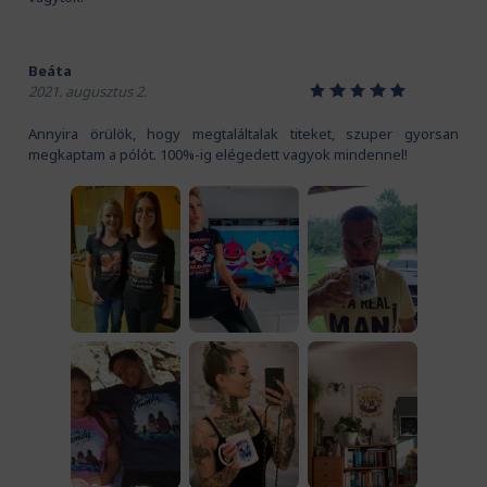
Beáta
1
2
3
4
5
2021. augusztus 2.
Annyira örülök, hogy megtaláltalak titeket, szuper gyorsan
megkaptam a pólót. 100%-ig elégedett vagyok mindennel!