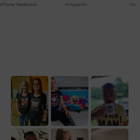
iPhone Telefontok
Kutyapóló
Torn