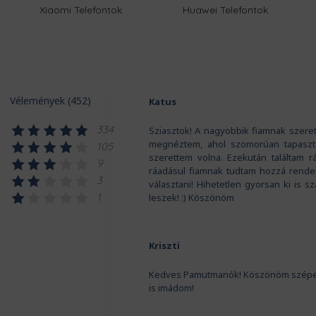
Xiaomi Telefontok
Huawei Telefontok
Vélemények (452)
Katus
334
Sziasztok! A nagyobbik fiamnak szeret
megnéztem, ahol szomorúan tapaszta
105
szerettem volna. Ezekután találtam r
9
ráadásul fiamnak tudtam hozzá rendeln
3
választani! Hihetetlen gyorsan ki is sz
1
leszek! :) Köszönöm
Kriszti
Kedves Pamutmanók! Köszönöm szépen a 
is imádom!