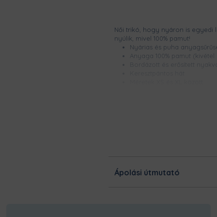
Női trikó, hogy nyáron is egyedi
nyúlik, mivel 100% pamut!
Nyárias és puha anyagsűrűs
Anyaga 100% pamut (kivétel a
Bordázott és erősített nyakv
Keresztpántos hát
Méretek XS és XL között
Csúcsminőségű digitális nyomt
garantáltan kopásmentes
Nem nyúlik és nem zsugoro
Ezt a terméket a kínálatunk
legnagyobb odafigyeléssel! 
dolgoznak, hogy minél gyor
kerüljön hozzád!
Ápolási útmutató