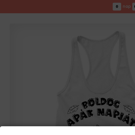
nap
0