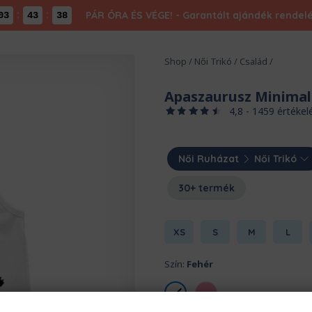
:
:
PÁR ÓRA ÉS VÉGE! - Garantált ajándék rendel
03
43
37
Shop
/
Női Trikó
/
Család
/
Apaszaurusz Minimal 
4,8 - 1459 értékel
Női Ruházat
Női Trikó
30+ termék
XS
S
M
L
Szín:
Fehér