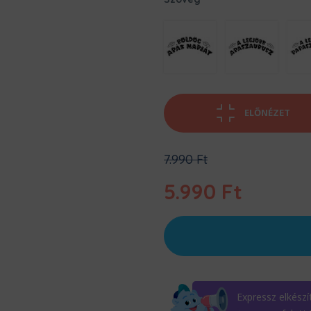
ELŐNÉZET
Original
7.990
Ft
price
was:
5.990
Ft
7.990 Ft.
Current
price
is:
5.990 Ft.
Expressz elkészí