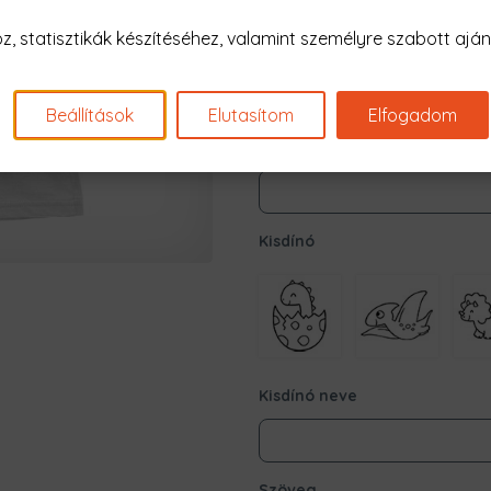
Hány kisdínó legyen a mintá
 statisztikák készítéséhez, valamint személyre szabott ajánl
Beállítások
Elutasítom
Elfogadom
Apa neve
Kisdínó
Kisdínó neve
Szöveg