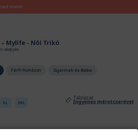
ésed mellé!
– Mylife
- Női Trikó
és alapján
Férfi Ruházat
Gyermek és Baba
Táblázat
Ingyenes méretcserével
XL
2XL