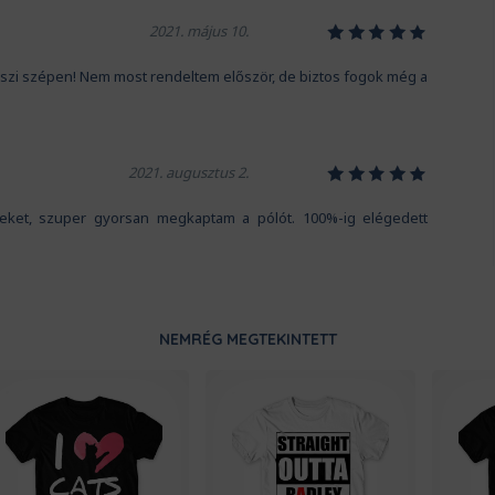
1
2
3
4
5
2021. május 10.
szi szépen! Nem most rendeltem először, de biztos fogok még a
1
2
3
4
5
2021. augusztus 2.
iteket, szuper gyorsan megkaptam a pólót. 100%-ig elégedett
NEMRÉG MEGTEKINTETT