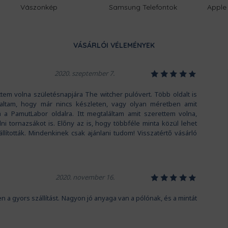
Vászonkép
Samsung Telefontok
Apple 
VÁSÁRLÓI VÉLEMÉNYEK
1
2
3
4
5
2020. szeptember 7.
tem volna születésnapjára The witcher pulóvert. Több oldalt is
ltam, hogy már nincs készleten, vagy olyan méretben amit
á a PamutLabor oldalra. Itt megtaláltam amit szerettem volna,
i tornazsákot is. Előny az is, hogy többféle minta közül lehet
állították. Mindenkinek csak ajánlani tudom! Visszatértő vásárló
1
2
3
4
5
2020. november 16.
gyors szállítást. Nagyon jó anyaga van a pólónak, és a mintát