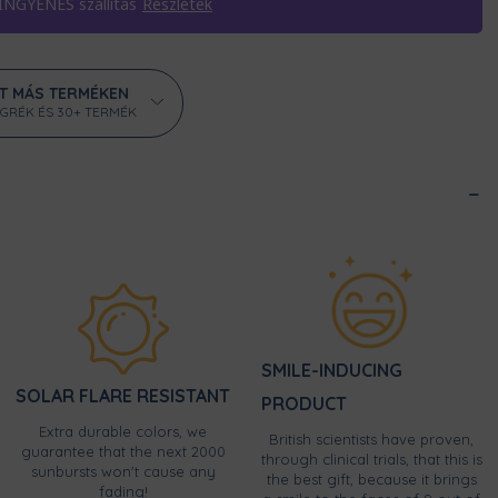
 INGYENES szállítás
Részletek
ÁT MÁS TERMÉKEN
ÖGRÉK ÉS 30+ TERMÉK
SMILE-INDUCING
SOLAR FLARE RESISTANT
PRODUCT
Extra durable colors, we
British scientists have proven,
guarantee that the next 2000
through clinical trials, that this is
sunbursts won't cause any
the best gift, because it brings
fading!