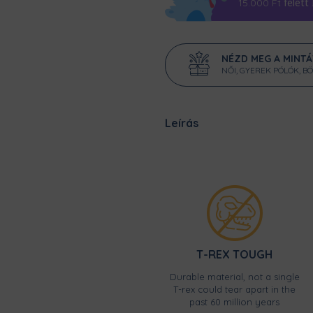
felett
15.000
Ft
NÉZD MEG A MINT
NŐI, GYEREK PÓLÓK, B
Leírás
T-REX TOUGH
Durable material, not a single
T-rex could tear apart in the
past 60 million years