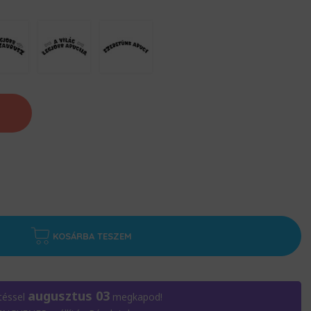
KOSÁRBA TESZEM
augusztus 03
téssel
megkapod!