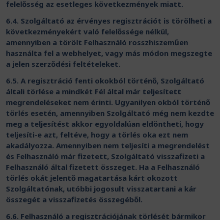
felelősség az esetleges következmények miatt.
6.4. Szolgáltató az érvényes regisztrációt is törölheti a
következményekért való felelőssége nélkül,
amennyiben a törölt Felhasználó rosszhiszeműen
használta fel a webhelyet, vagy más módon megszegte
a jelen szerződési feltételeket.
6.5. A regisztráció fenti okokból történő, Szolgáltató
általi törlése a mindkét Fél által már teljesített
megrendeléseket nem érinti. Ugyanilyen okból történő
törlés esetén, amennyiben Szolgáltató még nem kezdte
meg a teljesítést akkor egyoldalúan eldöntheti, hogy
teljesíti-e azt, feltéve, hogy a törlés oka ezt nem
akadályozza. Amennyiben nem teljesíti a megrendelést
és Felhasználó már fizetett, Szolgáltató visszafizeti a
Felhasználó által fizetett összeget. Ha a Felhasználó
törlés okát jelentő magatartása kárt okozott
Szolgáltatónak, utóbbi jogosult visszatartani a kár
összegét a visszafizetés összegéből.
6.6. Felhasználó a regisztrációjának törlését bármikor