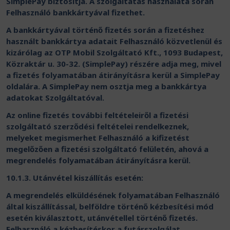
SimplePay biztosítja. A szolgáltatás használata során
Felhasználó bankkártyával fizethet.
A bankkártyával történő fizetés során a fizetéshez
használt bankkártya adatait Felhasználó közvetlenül és
kizárólag az OTP Mobil Szolgáltató Kft., 1093 Budapest,
Közraktár u. 30-32. (SimplePay) részére adja meg, mivel
a fizetés folyamatában átirányításra kerül a SimplePay
oldalára. A SimplePay nem osztja meg a bankkártya
adatokat Szolgáltatóval.
Az online fizetés további feltételeiről a fizetési
szolgáltató szerződési feltételei rendelkeznek,
melyeket megismerhet Felhasználó a kifizetést
megelőzően a fizetési szolgáltató felületén, ahová a
megrendelés folyamatában átirányításra kerül.
10.1.3. Utánvétel kiszállítás esetén:
A megrendelés elküldésének folyamatában Felhasználó
által kiszállítással, belföldre történő kézbesítési mód
esetén kiválasztott, utánvétellel történő fizetés.
Felhasználó a kézbesítéskor a futárszolgálat