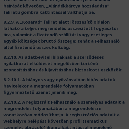
beírását követően, „Ajándékkártya hozzáadása”
feliratú gombra kattintással válthatja be.
8.2.9. A „Kosarad” felirat alatti összesítő oldalon
látható a teljes megrendelés összesített fogyasztói
ára, valamint a fizetendő szállítási vagy esetleges
egyéb költségek bruttó összege; tehát a Felhasználó
által fizetendő összes költség.
8.2.10. Az adatbeviteli hibáknak a szerződéses
nyilatkozat elküldését megelőzően történő
azonosításához és kijavításához biztosított eszközök:
8.2.10.1. A hiányos vagy nyilvánvalóan hibás adatok
bevitelekor a megrendelés folyamatában
figyelmeztető üzenet jelenik meg.
8.2.10.2. A regisztrált Felhasználó a személyes adatait a
megrendelés folyamatában a megrendelésre
vonatkozóan módosíthatja. A regisztrációs adatait a
webhelyre belépést követően profil (sematikus
személyt ábrázoló) ikonra kattintással megjelenő