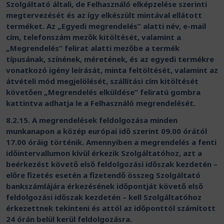
Szolgáltató általi, de Felhasználó elképzelése szerinti
megtervezését és az így elkészült mintával ellátott
terméket. Az „Egyedi megrendelés” alatti név, e-mail
cím, telefonszám mezők kitöltését, valamint a
„Megrendelés” felirat alatti mezőbe a termék
típusának, színének, méretének, és az egyedi termékre
vonatkozó igény leírását, minta feltöltését, valamint az
átvételi mód megjelölését, szállítási cím kitöltését
követően „Megrendelés elküldése” feliratú gombra
kattintva adhatja le a Felhasználó megrendelését.
8.2.15. A megrendelések feldolgozása minden
munkanapon a közép európai idő szerint 09.00 órától
17.00 óráig történik. Amennyiben a megrendelés a fenti
időintervallumon kívül érkezik Szolgáltatóhoz, azt a
beérkezést követő első feldolgozási időszak kezdetén –
előre fizetés esetén a fizetendő összeg Szolgáltató
bankszámlájára érkezésének időpontját követő első
feldolgozási időszak kezdetén – kell Szolgáltatóhoz
érkezettnek tekinteni és attól az időponttól számított
24 órán belül kerül feldolgozásra.