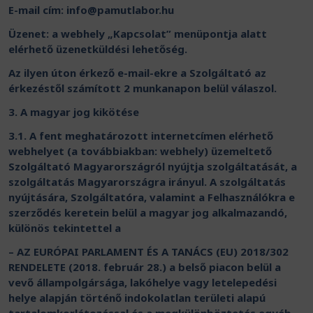
E-mail cím:
info@pamutlabor.hu
Üzenet: a webhely „Kapcsolat” menüpontja alatt
elérhető üzenetküldési lehetőség.
Az ilyen úton érkező e-mail-ekre a Szolgáltató az
érkezéstől számított 2 munkanapon belül válaszol.
3. A magyar jog kikötése
3.1. A fent meghatározott internetcímen elérhető
webhelyet (a továbbiakban: webhely) üzemeltető
Szolgáltató Magyarországról nyújtja szolgáltatását, a
szolgáltatás Magyarországra irányul. A szolgáltatás
nyújtására, Szolgáltatóra, valamint a Felhasználókra e
szerződés keretein belül a magyar jog alkalmazandó,
különös tekintettel a
– AZ EURÓPAI PARLAMENT ÉS A TANÁCS (EU) 2018/302
RENDELETE (2018. február 28.) a belső piacon belül a
vevő állampolgársága, lakóhelye vagy letelepedési
helye alapján történő indokolatlan területi alapú