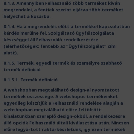
8.1.3. Amennyiben Felhasználó több terméket kíván
megrendelni, a fentiek szerint eljárva több terméket
helyezhet a kosárba.
8.1.4. Ha a megrendelés előtt a termékkel kapcsolatban
kérdés merülne fel, Szolgáltató ügyfélszolgálata
készséggel áll Felhasználó rendelkezésére
(elérhetőségek: fentebb az “Ügyfélszolgálat” cím
alatt).
8.1.5. Termék, egyedi termék és személyre szabható
termék definíció
8.1.5.1. Termék definíció
A webshopban megtalálható design-al nyomtatott
termékek összessége. A webshopos termékeinket
egyedileg készítjük a Felhasználó rendelése alapján a
webshopban megtalálható előre feltöltött
kínálatunkban szereplő design-okból, a rendelkezésre
álló opciók Felhasználó általi kiválasztása után. Nincsen
előre legyártott raktárkészletünk, így ezen termékek