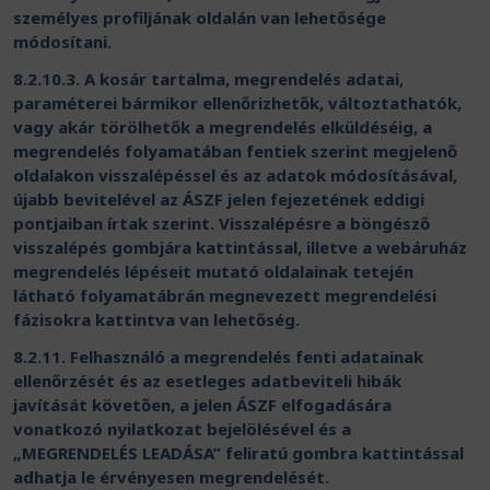
személyes profiljának oldalán van lehetősége
módosítani.
8.2.10.3. A kosár tartalma, megrendelés adatai,
paraméterei bármikor ellenőrizhetők, változtathatók,
vagy akár törölhetők a megrendelés elküldéséig, a
megrendelés folyamatában fentiek szerint megjelenő
oldalakon visszalépéssel és az adatok módosításával,
újabb bevitelével az ÁSZF jelen fejezetének eddigi
pontjaiban írtak szerint. Visszalépésre a böngésző
visszalépés gombjára kattintással, illetve a webáruház
megrendelés lépéseit mutató oldalainak tetején
látható folyamatábrán megnevezett megrendelési
fázisokra kattintva van lehetőség.
8.2.11. Felhasználó a megrendelés fenti adatainak
ellenőrzését és az esetleges adatbeviteli hibák
javítását követően, a jelen ÁSZF elfogadására
vonatkozó nyilatkozat bejelölésével és a
„MEGRENDELÉS LEADÁSA” feliratú gombra kattintással
adhatja le érvényesen megrendelését.