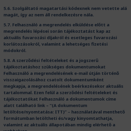
5.6. Szolgáltató magatartási kódexnek nem vetette alá
magát, így az nem áll rendelkezésre nála.
5.7. Felhasználó a megrendelés elküldése előtt a
megrendelés lépései során tájékoztatást kap az
aktuális fuvarozási díjakról és esetleges fuvarozási
korlátozásokról, valamint a lehetséges fizetési
módokról.
5.8. A szerződési feltételeket és a jogszerű
tájékoztatáshoz szükséges dokumentumokat
Felhasználó a megrendelésének e-mail útján történő
visszaigazolásához csatolt dokumentumként
megkapja, a megrendelésének beérkezésekor aktuális
tartalommal. Ezen felül a szerződési feltételeket és
tájékoztatókat Felhasználó a dokumentumok címe
alatt található link – “(A dokumentum
letöltése/nyomtatása: ITT)” – használatával menthető
formátumban letöltheti és/vagy kinyomtathatja,
valamint az aktuális állapotában mindig elérhető a