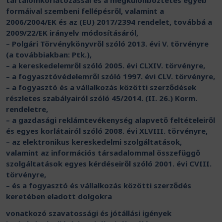
tartalomkorlátozással és a megkülönböztetés egyéb
formáival szembeni fellépésről, valamint a
2006/2004/EK és az (EU) 2017/2394 rendelet, továbbá a
2009/22/EK irányelv módosításáról,
– Polgári Törvénykönyvről szóló 2013. évi V. törvényre
(a továbbiakban: Ptk.),
– a kereskedelemről szóló 2005. évi CLXIV. törvényre,
– a fogyasztóvédelemről szóló 1997. évi CLV. törvényre,
– a fogyasztó és a vállalkozás közötti szerződések
részletes szabályairól szóló 45/2014. (II. 26.) Korm.
rendeletre,
– a gazdasági reklámtevékenység alapvető feltételeiről
és egyes korlátairól szóló 2008. évi XLVIII. törvényre,
– az elektronikus kereskedelmi szolgáltatások,
valamint az információs társadalommal összefüggő
szolgáltatások egyes kérdéseiről szóló 2001. évi CVIII.
törvényre,
– és a fogyasztó és vállalkozás közötti szerződés
keretében eladott dolgokra
vonatkozó szavatossági és jótállási igények