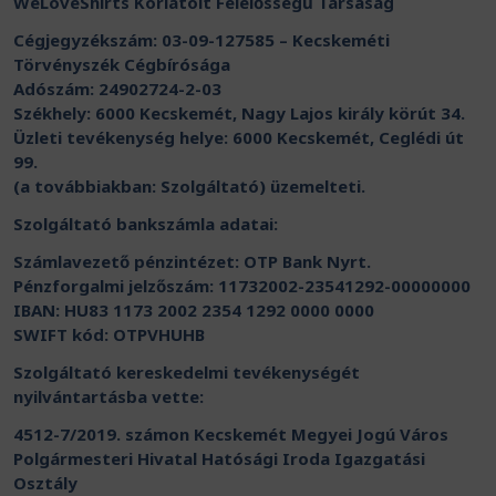
WeLoveShirts Korlátolt Felelősségű Társaság
Cégjegyzékszám: 03-09-127585 – Kecskeméti
Törvényszék Cégbírósága
Adószám: 24902724-2-03
Székhely: 6000 Kecskemét, Nagy Lajos király körút 34.
Üzleti tevékenység helye: 6000 Kecskemét, Ceglédi út
99.
(a továbbiakban: Szolgáltató) üzemelteti.
Szolgáltató bankszámla adatai:
Számlavezető pénzintézet: OTP Bank Nyrt.
Pénzforgalmi jelzőszám: 11732002-23541292-00000000
IBAN: HU83 1173 2002 2354 1292 0000 0000
SWIFT kód: OTPVHUHB
Szolgáltató kereskedelmi tevékenységét
nyilvántartásba vette:
4512-7/2019. számon Kecskemét Megyei Jogú Város
Polgármesteri Hivatal Hatósági Iroda Igazgatási
Osztály