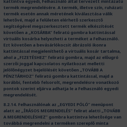
kattintva egyedi, Felhasználó által tervezett mintázatú
termék megrendelésére. A termék, illetve szín, ruházati
termék esetén annak méretének kiválasztása válik
lehetővé, majd a felületen elérhető szerkesztő
segítségével megszerkesztett termék elkészítését
követően a „KOSÁRBA” feliratú gombra kattintással
virtuális kosárba helyezheti a terméket a Felhasználó.
Ezt követően a bevásárlókocsit ábrázoló ikonra
kattintással megjeleníthető a virtuális kosár tartalma,
ahol a „FIZETÉSHEZ” feliratú gombra, majd az előugró
szerzői joggal kapcsolatos nyilatkozat melletti
jelölőnégyzet bejelölését követően „TOVÁBB A
PÉNZTÁRHOZ” feliratú gombra kattintással, majd a
korábbi, fentebb felsorolt, megrendelésre vonatkozó
pontok szerint eljárva adhatja le a Felhasználó egyedi
megrendelését.
8.2.14. Felhasználónak az „EGYEDI PÓLÓ” menüpont
alatt az „ÍRÁSOS MEGRENDELÉS” felirat alatti „TOVÁBB
A MEGRENDELÉSHEZ” gombra kattintva lehetősége van
továbbá megrendelni a terméken szereplő minta