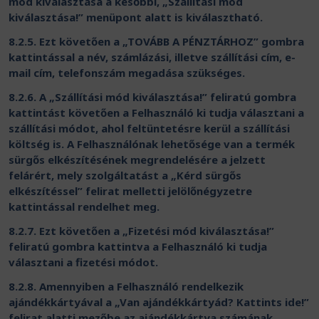
mód kiválasztása a későbbi, „Szállítási mód
kiválasztása!” menüpont alatt is kiválasztható.
8.2.5. Ezt követően a „TOVÁBB A PÉNZTÁRHOZ” gombra
kattintással a név, számlázási, illetve szállítási cím, e-
mail cím, telefonszám megadása szükséges.
8.2.6. A „Szállítási mód kiválasztása!” feliratú gombra
kattintást követően a Felhasználó ki tudja választani a
szállítási módot, ahol feltüntetésre kerül a szállítási
költség is. A Felhasználónak lehetősége van a termék
sürgős elkészítésének megrendelésére a jelzett
felárért, mely szolgáltatást a „Kérd sürgős
elkészítéssel” felirat melletti jelölőnégyzetre
kattintással rendelhet meg.
8.2.7. Ezt követően a „Fizetési mód kiválasztása!”
feliratú gombra kattintva a Felhasználó ki tudja
választani a fizetési módot.
8.2.8. Amennyiben a Felhasználó rendelkezik
ajándékkártyával a „Van ajándékkártyád? Kattints ide!”
felirat alatti mezőbe az ajándékkártya számának