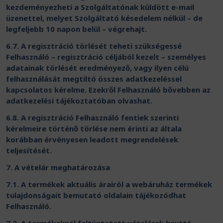
kezdeményezheti a Szolgáltatónak küldött e-mail
üzenettel, melyet Szolgáltató késedelem nélkül – de
legfeljebb 10 napon belül – végrehajt.
6.7. A regisztráció törlését teheti szükségessé
Felhasználó – regisztráció céljából kezelt – személyes
adatainak törlését eredményező, vagy ilyen célú
felhasználását megtiltó összes adatkezeléssel
kapcsolatos kérelme. Ezekről Felhasználó bővebben az
adatkezelési tájékoztatóban olvashat.
6.8. A regisztráció Felhasználó fentiek szerinti
kérelmeire történő törlése nem érinti az általa
korábban érvényesen leadott megrendelések
teljesítését.
7. A vételár meghatározása
7.1. A termékek aktuális árairól a webáruház termékek
tulajdonságait bemutató oldalain tájékozódhat
Felhasználó.