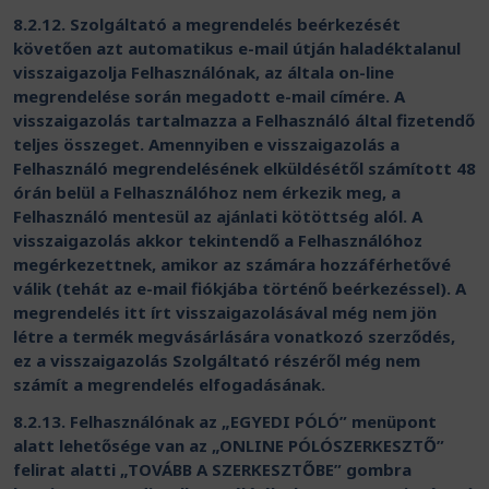
8.2.12. Szolgáltató a megrendelés beérkezését
követően azt automatikus e-mail útján haladéktalanul
visszaigazolja Felhasználónak, az általa on-line
megrendelése során megadott e-mail címére. A
visszaigazolás tartalmazza a Felhasználó által fizetendő
teljes összeget. Amennyiben e visszaigazolás a
Felhasználó megrendelésének elküldésétől számított 48
órán belül a Felhasználóhoz nem érkezik meg, a
Felhasználó mentesül az ajánlati kötöttség alól. A
visszaigazolás akkor tekintendő a Felhasználóhoz
megérkezettnek, amikor az számára hozzáférhetővé
válik (tehát az e-mail fiókjába történő beérkezéssel). A
megrendelés itt írt visszaigazolásával még nem jön
létre a termék megvásárlására vonatkozó szerződés,
ez a visszaigazolás Szolgáltató részéről még nem
számít a megrendelés elfogadásának.
8.2.13. Felhasználónak az „EGYEDI PÓLÓ” menüpont
alatt lehetősége van az „ONLINE PÓLÓSZERKESZTŐ”
felirat alatti „TOVÁBB A SZERKESZTŐBE” gombra