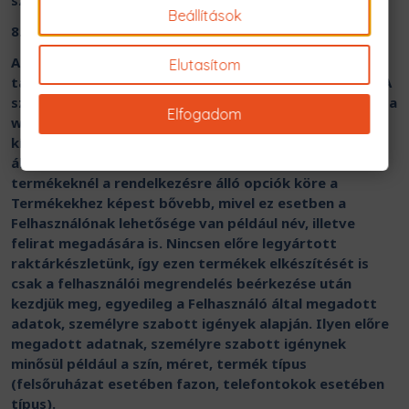
személyre szabott igények alapján.
Beállítások
8.1.5.3. Személyre szabható termék definíció
A webshopban megtalálható MyLife kollekcióhoz
Elutasítom
tartozó design-al nyomtatott termékek összessége. A
személyre szabható termékeinket egyedileg készítjük a
Elfogadom
webshopban megtalálható előre feltöltött MyLife
kínálatunkban szereplő design-okból, a rendelkezésre
álló opciók Felhasználó általi kiválasztása után. Ezen
termékeknél a rendelkezésre álló opciók köre a
Termékekhez képest bővebb, mivel ez esetben a
Felhasználónak lehetősége van például név, illetve
felirat megadására is. Nincsen előre legyártott
raktárkészletünk, így ezen termékek elkészítését is
csak a felhasználói megrendelés beérkezése után
kezdjük meg, egyedileg a Felhasználó által megadott
adatok, személyre szabott igények alapján. Ilyen előre
megadott adatnak, személyre szabott igénynek
minősül például a szín, méret, termék típus
(felsőruházat esetében fazon, telefontokok esetében
típus).