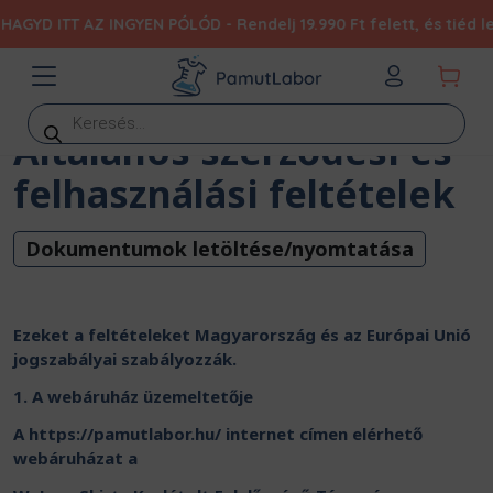
ITT AZ INGYEN PÓLÓD - Rendelj 19.990 Ft felett, és tiéd lehet 
Products
search
Általános szerződési és
felhasználási feltételek
Dokumentumok letöltése/nyomtatása
Ezeket a feltételeket Magyarország és az Európai Unió
jogszabályai szabályozzák.
1. A webáruház üzemeltetője
A https://pamutlabor.hu/ internet címen elérhető
webáruházat a