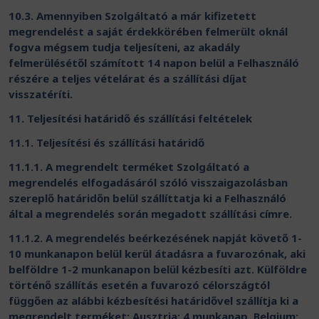
10.3. Amennyiben Szolgáltató a már kifizetett
megrendelést a saját érdekkörében felmerült oknál
fogva mégsem tudja teljesíteni, az akadály
felmerülésétől számított 14 napon belül a Felhasználó
részére a teljes vételárat és a szállítási díjat
visszatéríti.
11. Teljesítési határidő és szállítási feltételek
11.1. Teljesítési és szállítási határidő
11.1.1. A megrendelt terméket Szolgáltató a
megrendelés elfogadásáról szóló visszaigazolásban
szereplő határidőn belül szállíttatja ki a Felhasználó
által a megrendelés során megadott szállítási címre.
11.1.2. A megrendelés beérkezésének napját követő 1-
10 munkanapon belül kerül átadásra a fuvarozónak, aki
belföldre 1-2 munkanapon belül kézbesíti azt. Külföldre
történő szállítás esetén a fuvarozó célországtól
függően az alábbi kézbesítési határidővel szállítja ki a
megrendelt terméket: Ausztria: 4 munkanap, Belgium: