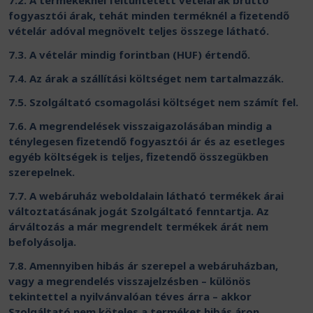
7.2. A termékeknél feltüntetett vételárak bruttó
fogyasztói árak, tehát minden terméknél a fizetendő
vételár adóval megnövelt teljes összege látható.
7.3. A vételár mindig forintban (HUF) értendő.
7.4. Az árak a szállítási költséget nem tartalmazzák.
7.5. Szolgáltató csomagolási költséget nem számít fel.
7.6. A megrendelések visszaigazolásában mindig a
ténylegesen fizetendő fogyasztói ár és az esetleges
egyéb költségek is teljes, fizetendő összegükben
szerepelnek.
7.7. A webáruház weboldalain látható termékek árai
változtatásának jogát Szolgáltató fenntartja. Az
árváltozás a már megrendelt termékek árát nem
befolyásolja.
7.8. Amennyiben hibás ár szerepel a webáruházban,
vagy a megrendelés visszajelzésben – különös
tekintettel a nyilvánvalóan téves árra – akkor
Szolgáltató nem köteles a terméket hibás áron