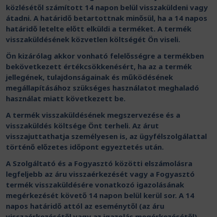
közlésétől számított 14 napon belül visszaküldeni vagy
átadni. A határidő betartottnak minősül, ha a 14 napos
határidő letelte előtt elküldi a terméket. A termék
visszaküldésének közvetlen költségét Ön viseli.
Ön kizárólag akkor vonható felelősségre a termékben
bekövetkezett értékcsökkenésért, ha az a termék
jellegének, tulajdonságainak és működésének
megállapításához szükséges használatot meghaladó
használat miatt következett be.
A termék visszaküldésének megszervezése és a
visszaküldés költsége Önt terheli. Az árut
visszajuttathatja személyesen is, az ügyfélszolgálattal
történő előzetes időpont egyeztetés után.
A Szolgáltató és a Fogyasztó közötti elszámolásra
legfeljebb az áru visszaérkezését vagy a Fogyasztó
termék visszaküldésére vonatkozó igazolásának
megérkezését követő 14 napon belül kerül sor. A 14
napos határidő attól az eseménytől (az áru
visszaérkezésétől vagy az igazolás megérkezésétől)