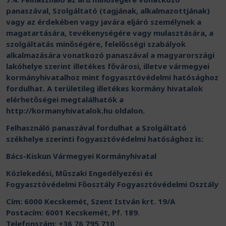
panaszával, Szolgáltató (tagjának, alkalmazottjának)
vagy az érdekében vagy javára eljáró személynek a
magatartására, tevékenységére vagy mulasztására, a
szolgáltatás minőségére, felelősségi szabályok
alkalmazására vonatkozó panaszával a magyarországi
lakóhelye szerint illetékes fővárosi, illetve vármegyei
kormányhivatalhoz mint fogyasztóvédelmi hatósághoz
fordulhat. A területileg illetékes kormány hivatalok
elérhetőségei megtalálhatók a
http://kormanyhivatalok.hu oldalon.
Felhasználó panaszával fordulhat a Szolgáltató
székhelye szerinti fogyasztóvédelmi hatósághoz is:
Bács-Kiskun Vármegyei Kormányhivatal
Közlekedési, Műszaki Engedélyezési és
Fogyasztóvédelmi Főosztály Fogyasztóvédelmi Osztály
Cím: 6000 Kecskemét, Szent István krt. 19/A
Postacím: 6001 Kecskemét, Pf. 189.
Telefonszám: +36 76 795 710