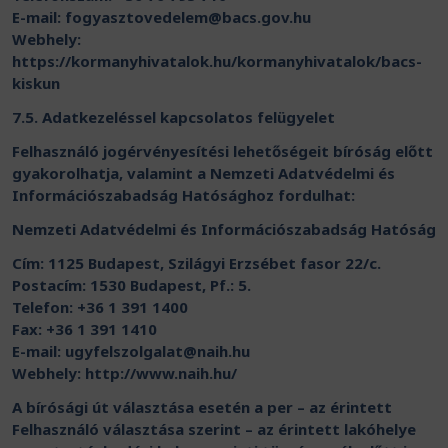
E-mail:
fogyasztovedelem@bacs.gov.hu
Webhely:
https://kormanyhivatalok.hu/kormanyhivatalok/bacs-
kiskun
7.5. Adatkezeléssel kapcsolatos felügyelet
Felhasználó jogérvényesítési lehetőségeit bíróság előtt
gyakorolhatja, valamint a Nemzeti Adatvédelmi és
Információszabadság Hatósághoz fordulhat:
Nemzeti Adatvédelmi és Információszabadság Hatóság
Cím: 1125 Budapest, Szilágyi Erzsébet fasor 22/c.
Postacím: 1530 Budapest, Pf.: 5.
Telefon: +36 1 391 1400
Fax: +36 1 391 1410
E-mail:
ugyfelszolgalat@naih.hu
Webhely: http://www.naih.hu/
A bírósági út választása esetén a per – az érintett
Felhasználó választása szerint – az érintett lakóhelye