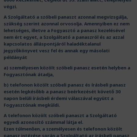
végzi.
A Szolgáltató a szóbeli panaszt azonnal megvizsgálja,
szükség szerint azonnal orvosolja. Amennyiben ez nem
lehetséges, illetve a Fogyasztó a panasz kezelésével
nem ért egyet, a Szolgáltató a panaszról és az azzal
kapcsolatos álláspontjáról haladéktalanul
jegyzőkönyvet vesz fel és annak egy másolati
példányát
a) személyesen közölt szóbeli panasz esetén helyben a
Fogyasztónak átadja,
b) telefonon közölt szóbeli panasz és írásbeli panasz
esetén legkésőbb a panasz beérkezését követő 30
napon belüli írásbeli érdemi válaszával együtt a
Fogyasztónak megküldi.
A telefonon közölt szóbeli panaszt a Szolgáltató
egyedi azonosító számmal látja el.
Ezen túlmenően, a személyesen és telefonon közölt
panasz intézése során a Szolgáltató az írásbeli panasz