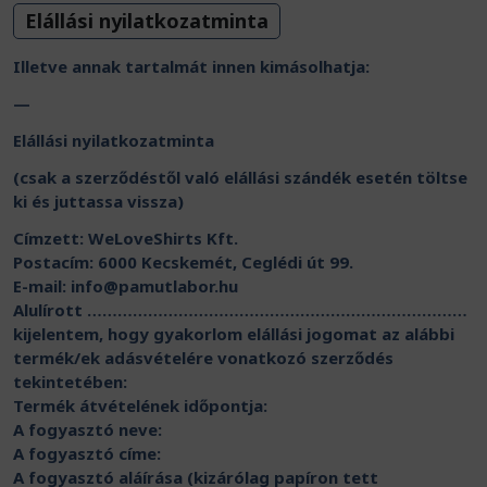
Elállási nyilatkozatminta
Illetve annak tartalmát innen kimásolhatja:
—
Elállási nyilatkozatminta
(csak a szerződéstől való elállási szándék esetén töltse
ki és juttassa vissza)
Címzett: WeLoveShirts Kft.
Postacím: 6000 Kecskemét, Ceglédi út 99.
E-mail:
info@pamutlabor.hu
Alulírott …………………………………………………………………
kijelentem, hogy gyakorlom elállási jogomat az alábbi
termék/ek adásvételére vonatkozó szerződés
tekintetében:
Termék átvételének időpontja:
A fogyasztó neve:
A fogyasztó címe:
A fogyasztó aláírása (kizárólag papíron tett