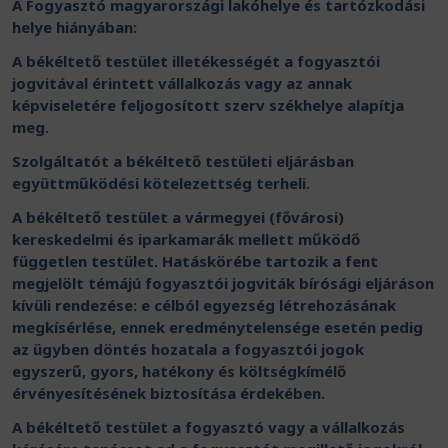
A Fogyasztó magyarországi lakóhelye és tartózkodási
helye hiányában:
A békéltető testület illetékességét a fogyasztói
jogvitával érintett vállalkozás vagy az annak
képviseletére feljogosított szerv székhelye alapítja
meg.
Szolgáltatót a békéltető testületi eljárásban
együttműködési kötelezettség terheli.
A békéltető testület a vármegyei (fővárosi)
kereskedelmi és iparkamarák mellett működő
független testület. Hatáskörébe tartozik a fent
megjelölt témájú fogyasztói jogviták bírósági eljáráson
kívüli rendezése: e célból egyezség létrehozásának
megkísérlése, ennek eredménytelensége esetén pedig
az ügyben döntés hozatala a fogyasztói jogok
egyszerű, gyors, hatékony és költségkímélő
érvényesítésének biztosítása érdekében.
A békéltető testület a fogyasztó vagy a vállalkozás