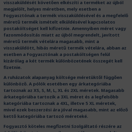
visszaküldését követően elkészíti a terméket az újból
megjelölt, helyes méretben, mely esetben a
Fogyasztónak a termék visszaküldésével és a megfelelő
méretű termék ismételt elküldésével kapcsolatos
postaköltséget kell kifizetnie. Amennyiben méret vagy
fazonmódosítás miatt az újból megrendelt, javított
méretű termék vételára magasabb, mint a
visszaküldött, hibás méretű termék vételára, abban az
esetben a Fogyasztónak a postaköltségen felül
kizárólag a két termék különbözetének összegét kell
fizetnie.
A ruházatok alapanyag költsége méretüktől függően
különböző. A pólók esetében egy árkategóriába
tartoznak az XS, S, M, L, XL és 2XL méretek. Magasabb
árkategóriába tartozik a 3XL méret és a legfelsőbb
kategóriába tartoznak a 4XL, illetve 5 XL méretek,
mivel ezek beszerzési ára jóval magasabb, mint az előző
kettő kategóriába tartozó méreteké.
Fogyasztó köteles megfizetni Szolgáltató részére az