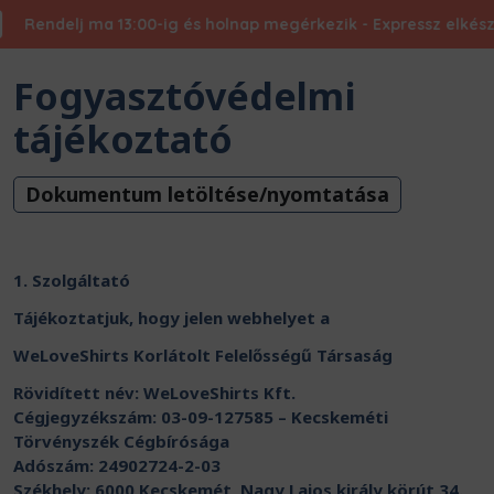
ndelj ma 13:00-ig és holnap megérkezik - Expressz elkészítésse
Fogyasztóvédelmi
tájékoztató
Dokumentum letöltése/nyomtatása
1. Szolgáltató
Tájékoztatjuk, hogy jelen webhelyet a
WeLoveShirts Korlátolt Felelősségű Társaság
Rövidített név: WeLoveShirts Kft.
Cégjegyzékszám: 03-09-127585 – Kecskeméti
Törvényszék Cégbírósága
Adószám: 24902724-2-03
Székhely: 6000 Kecskemét, Nagy Lajos király körút 34.