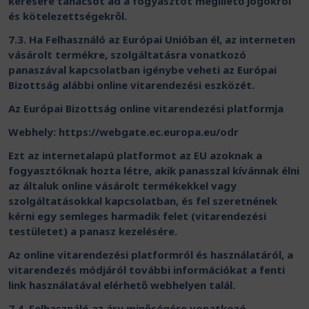
kérésére tanácsot ad a fogyasztót megillető jogokról
és kötelezettségekről.
7.3. Ha Felhasználó az Európai Unióban él, az interneten
vásárolt termékre, szolgáltatásra vonatkozó
panaszával kapcsolatban igénybe veheti az Európai
Bizottság alábbi online vitarendezési eszközét.
Az Európai Bizottság online vitarendezési platformja
Webhely: https://webgate.ec.europa.eu/odr
Ezt az internetalapú platformot az EU azoknak a
fogyasztóknak hozta létre, akik panasszal kívánnak élni
az általuk online vásárolt termékekkel vagy
szolgáltatásokkal kapcsolatban, és fel szeretnének
kérni egy semleges harmadik felet (vitarendezési
testületet) a panasz kezelésére.
Az online vitarendezési platformról és használatáról, a
vitarendezés módjáról további információkat a fenti
link használatával elérhető webhelyen talál.
7.4. Felhasználó az áru minőségére vonatkozó