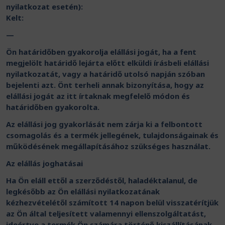
nyilatkozat esetén):
Kelt:
—
Ön határidőben gyakorolja elállási jogát, ha a fent
megjelölt határidő lejárta előtt elküldi írásbeli elállási
nyilatkozatát, vagy a határidő utolsó napján szóban
bejelenti azt. Önt terheli annak bizonyítása, hogy az
elállási jogát az itt írtaknak megfelelő módon és
határidőben gyakorolta.
Az elállási jog gyakorlását nem zárja ki a felbontott
csomagolás és a termék jellegének, tulajdonságainak és
működésének megállapításához szükséges használat.
Az elállás joghatásai
Ha Ön eláll ettől a szerződéstől, haladéktalanul, de
legkésőbb az Ön elállási nyilatkozatának
kézhezvételétől számított 14 napon belül visszatérítjük
az Ön által teljesített valamennyi ellenszolgáltatást,
ideértve a termék Ön számára történő kiszállításának