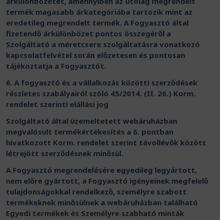
árkülönbözetet, amennyiben az utólag megrendelt
termék magasabb árkategóriába tartozik mint az
eredetileg megrendelt termék. A Fogyasztó által
fizetendő árkülönbözet pontos összegéről a
Szolgáltató a méretcsere szolgáltatásra vonatkozó
kapcsolatfelvétel során előzetesen és pontosan
tájékoztatja a Fogyasztót.
6. A fogyasztó és a vállalkozás közötti szerződések
részletes szabályairól szóló 45/2014. (II. 26.) Korm.
rendelet szerinti elállási jog
Szolgáltató által üzemeltetett webáruházban
megvalósult termékértékesítés a 6. pontban
hivatkozott Korm. rendelet szerint távollévők között
létrejött szerződésnek minősül.
A Fogyasztó megrendelésére egyedileg legyártott,
nem előre gyártott, a Fogyasztó igényeinek megfelelő
tulajdonságokkal rendelkező, személyre szabott
termékeknek minősülnek a webáruházban található
Egyedi termékek és Személyre szabható minták