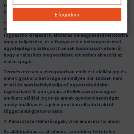
fogyasztó a csomagolást felbontotta (felbontás előtt
gyakorolható az elállási jog);
Elfogadom
– a nem tárgyi adathordozón nyújtott digitális
adattartalom tekintetében, ha a vállalkozás a
fogyasztó kifejezett, előzetes beleegyezésével kezdte
meg a teljesítést, és a fogyasztó e beleegyezésével
egyidejűleg nyilatkozott annak tudomásul vételéről,
hogy a teljesítés megkezdését követően elveszíti az
elállási jogát.
Természetesen a jelen pontban említett elállási jog és
annak gyakorolhatósága semmilyen mértékben nem
érinti és nem befolyásolja a Fogyasztóvédelmi
tájékoztató 3. pontjában, a Kellékszavatosságnál
említett elállási jogot és annak gyakorolhatóságát,
amely önállóan és a jelen pontban előadottaktól
függetlenül gyakorolható.
7. Panasztételi lehetőségek, vitarendezési fórumok
Az alábbiakban az általános szerződési feltételek