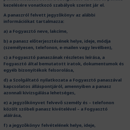
kezelésére vonatkozó szabályok szerint jár el.
A panaszról felvett jegyzőkönyv az alábbi
információkat tartalmazza:
a) a Fogyasztó neve, lakcíme,
b) a panasz előterjesztésének helye, ideje, módja
(személyesen, telefonon, e-mailen vagy levélben),
c) a Fogyasztó panaszának részletes leírása, a
Fogyasztó által bemutatott iratok, dokumentumok és
egyéb bizonyítékok felsorolása,
d) a Szolgáltató nyilatkozata a Fogyasztó panaszával
kapcsolatos álláspontjáról, amennyiben a panasz
azonnali kivizsgálása lehetséges,
e) a jegyzőkönyvet felvevő személy és – telefonon
közölt szóbeli panasz kivételével – a Fogyasztó
aláírása,
f) a jegyzőkönyv felvételének helye, ideje,