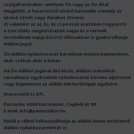
szolgáltatásakor: amelyen Ön vagy az Ön által
megjelölt, a fuvarozótól eltérő harmadik személy az
utolsó tételt vagy darabot átveszi;
d) valamint az a), b), és c) pontok esetében Fogyasztó
a szerződés megkötésének napja és a termék
átvételének napja közötti időszakban is gyakorolhatja
elállási jogát.
Ön elállási nyilatkozatát bármilyen módon bejelentheti,
akár szóban akár írásban.
Ha Ön elállási jogával élni kíván, elállási szándékát
tartalmazó egyértelmű nyilatkozatát köteles eljuttatni
vagy bejelenteni az alábbi elérhetőségek egyikére:
WeLoveShirts Kft.
Postacím: 6000 Kecskemét, Ceglédi út 99.
E-mail:
info@pamutlabor.hu
Ebből a célból felhasználhatja az alábbi linken letölthető
elállási nyilatkozatmintát is: