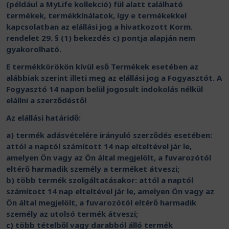
(például a MyLife kollekció) fül alatt található
termékek, termékkínálatok, így e termékekkel
kapcsolatban az elállási jog a hivatkozott Korm.
rendelet 29. § (1) bekezdés c) pontja alapján nem
gyakorolható.
E termékkörökön kívül eső Termékek esetében az
alábbiak szerint illeti meg az elállási jog a Fogyasztót. A
Fogyasztó 14 napon belül jogosult indokolás nélkül
elállni a szerződéstől
Az elállási határidő:
a) termék adásvételére irányuló szerződés esetében:
attól a naptól számított 14 nap elteltével jár le,
amelyen Ön vagy az Ön által megjelölt, a fuvarozótól
eltérő harmadik személy a terméket átveszi;
b) több termék szolgáltatásakor: attól a naptól
számított 14 nap elteltével jár le, amelyen Ön vagy az
Ön által megjelölt, a fuvarozótól eltérő harmadik
személy az utolsó termék átveszi;
c) több tételből vagy darabból álló termék