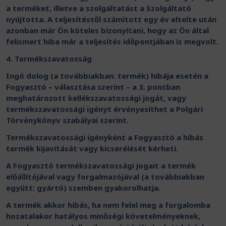
a terméket, illetve a szolgáltatást a Szolgáltató
nyújtotta. A teljesítéstől számított egy év eltelte után
azonban már Ön köteles bizonyítani, hogy az Ön által
felismert hiba már a teljesítés időpontjában is megvolt.
4. Termékszavatosság
Ingó dolog (a továbbiakban: termék) hibája esetén a
Fogyasztó – választása szerint – a 3. pontban
meghatározott kellékszavatossági jogát, vagy
termékszavatossági igényt érvényesíthet a Polgári
Törvénykönyv szabályai szerint.
Termékszavatossági igényként a Fogyasztó a hibás
termék kijavítását vagy kicserélését kérheti.
A Fogyasztó termékszavatossági jogait a termék
előállítójával vagy forgalmazójával (a továbbiakban
együtt: gyártó) szemben gyakorolhatja.
A termék akkor hibás, ha nem felel meg a forgalomba
hozatalakor hatályos minőségi követelményeknek,