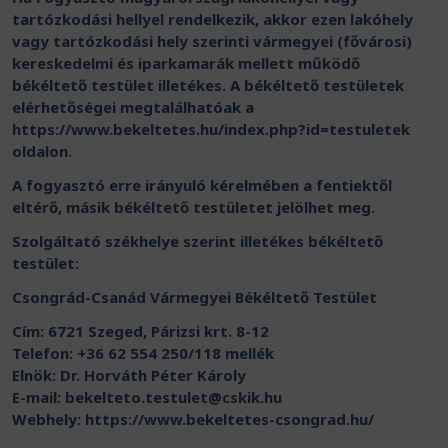
tartózkodási hellyel rendelkezik, akkor ezen lakóhely
vagy tartózkodási hely szerinti vármegyei (fővárosi)
kereskedelmi és iparkamarák mellett működő
békéltető testület illetékes. A békéltető testületek
elérhetőségei megtalálhatóak a
https://www.bekeltetes.hu/index.php?id=testuletek
oldalon.
A fogyasztó erre irányuló kérelmében a fentiektől
eltérő, másik békéltető testületet jelölhet meg.
Szolgáltató székhelye szerint illetékes békéltető
testület:
Csongrád-Csanád Vármegyei Békéltető Testület
Cím: 6721 Szeged, Párizsi krt. 8-12
Telefon: +36 62 554 250/118 mellék
Elnök: Dr. Horváth Péter Károly
E-mail:
bekelteto.testulet@cskik.hu
Webhely: https://www.bekeltetes-csongrad.hu/