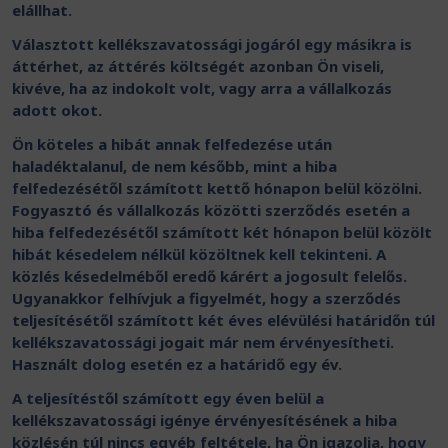
elállhat.
Választott kellékszavatossági jogáról egy másikra is
áttérhet, az áttérés költségét azonban Ön viseli,
kivéve, ha az indokolt volt, vagy arra a vállalkozás
adott okot.
Ön köteles a hibát annak felfedezése után
haladéktalanul, de nem később, mint a hiba
felfedezésétől számított kettő hónapon belül közölni.
Fogyasztó és vállalkozás közötti szerződés esetén a
hiba felfedezésétől számított két hónapon belül közölt
hibát késedelem nélkül közöltnek kell tekinteni. A
közlés késedelméből eredő kárért a jogosult felelős.
Ugyanakkor felhívjuk a figyelmét, hogy a szerződés
teljesítésétől számított két éves elévülési határidőn túl
kellékszavatossági jogait már nem érvényesítheti.
Használt dolog esetén ez a határidő egy év.
A teljesítéstől számított egy éven belül a
kellékszavatossági igénye érvényesítésének a hiba
közlésén túl nincs egyéb feltétele, ha Ön igazolja, hogy