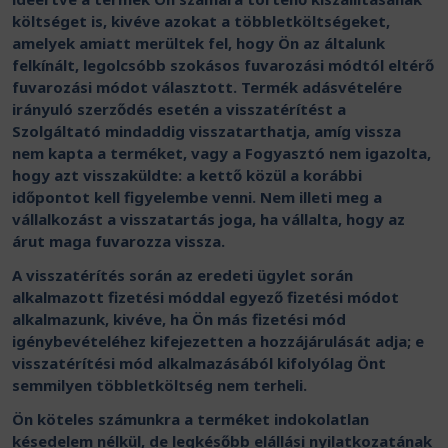
költséget is, kivéve azokat a többletköltségeket,
amelyek amiatt merültek fel, hogy Ön az általunk
felkínált, legolcsóbb szokásos fuvarozási módtól eltérő
fuvarozási módot választott. Termék adásvételére
irányuló szerződés esetén a visszatérítést a
Szolgáltató mindaddig visszatarthatja, amíg vissza
nem kapta a terméket, vagy a Fogyasztó nem igazolta,
hogy azt visszaküldte: a kettő közül a korábbi
időpontot kell figyelembe venni. Nem illeti meg a
vállalkozást a visszatartás joga, ha vállalta, hogy az
árut maga fuvarozza vissza.
A visszatérítés során az eredeti ügylet során
alkalmazott fizetési móddal egyező fizetési módot
alkalmazunk, kivéve, ha Ön más fizetési mód
igénybevételéhez kifejezetten a hozzájárulását adja; e
visszatérítési mód alkalmazásából kifolyólag Önt
semmilyen többletköltség nem terheli.
Ön köteles számunkra a terméket indokolatlan
késedelem nélkül, de legkésőbb elállási nyilatkozatának