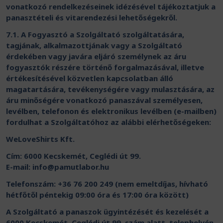
vonatkozó rendelkezéseinek idézésével tájékoztatjuk a
panasztételi és vitarendezési lehetőségekről.
7.1. A Fogyasztó a Szolgáltató szolgáltatására,
tagjának, alkalmazottjának vagy a Szolgáltató
érdekében vagy javára eljáró személynek az áru
fogyasztók részére történő forgalmazásával, illetve
értékesítésével közvetlen kapcsolatban álló
magatartására, tevékenységére vagy mulasztására, az
áru minőségére vonatkozó panaszával személyesen,
levélben, telefonon és elektronikus levélben (e-mailben)
fordulhat a Szolgáltatóhoz az alábbi elérhetőségeken:
WeLoveShirts Kft.
Cím: 6000 Kecskemét, Ceglédi út 99.
E-mail:
info@pamutlabor.hu
Telefonszám: +36 76 200 249 (nem emeltdíjas, hívható
hétfőtől péntekig 09:00 óra és 17:00 óra között)
A Szolgáltató a panaszok ügyintézését és kezelését a
6000 Kecskemét, Ceglédi út 99. szám alatt, telephelyén