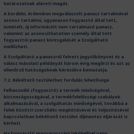
határozatnak aláveti magát.
A korábbi, érdemben megválaszolt panasz tartalmával
azonos tartalmú, ugyanazon Fogyasztó által tett,
ismételt, új információt nem tartalmazó panasz,
valamint az azonosíthatatlan személy által tett
fogyasztói panasz kivizsgálását a Szolgáltató
mellőzheti.
A Szolgáltató a panaszról felvett jegyzőkönyvet és a
válasz másolati példányát három évig megőrzi és azt az
ellenőrző hatóságoknak kérésükre bemutatja.
7.2. Békéltető testülethez fordulás lehetősége
Felhasználó (fogyasztó) a termék minőségével,
biztonságosságával, a termékfelelősségi szabályok
alkalmazásával, a szolgáltatás minőségével, továbbá a
felek közötti szerződés megkötésével és teljesítésével
kapcsolatban békéltető testület díjmentes eljárását is
kérheti.
Ha Fogyasztó magyarországi lakóhellyel vagy