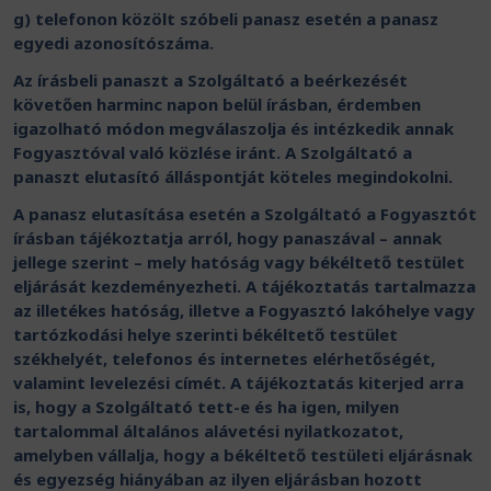
g) telefonon közölt szóbeli panasz esetén a panasz
egyedi azonosítószáma.
Az írásbeli panaszt a Szolgáltató a beérkezését
követően harminc napon belül írásban, érdemben
igazolható módon megválaszolja és intézkedik annak
Fogyasztóval való közlése iránt. A Szolgáltató a
panaszt elutasító álláspontját köteles megindokolni.
A panasz elutasítása esetén a Szolgáltató a Fogyasztót
írásban tájékoztatja arról, hogy panaszával – annak
jellege szerint – mely hatóság vagy békéltető testület
eljárását kezdeményezheti. A tájékoztatás tartalmazza
az illetékes hatóság, illetve a Fogyasztó lakóhelye vagy
tartózkodási helye szerinti békéltető testület
székhelyét, telefonos és internetes elérhetőségét,
valamint levelezési címét. A tájékoztatás kiterjed arra
is, hogy a Szolgáltató tett-e és ha igen, milyen
tartalommal általános alávetési nyilatkozatot,
amelyben vállalja, hogy a békéltető testületi eljárásnak
és egyezség hiányában az ilyen eljárásban hozott