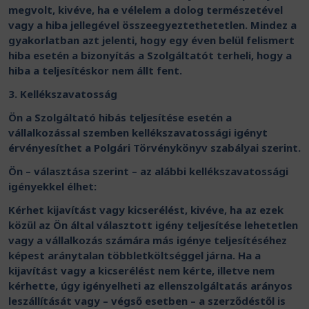
megvolt, kivéve, ha e vélelem a dolog természetével
vagy a hiba jellegével összeegyeztethetetlen. Mindez a
gyakorlatban azt jelenti, hogy egy éven belül felismert
hiba esetén a bizonyítás a Szolgáltatót terheli, hogy a
hiba a teljesítéskor nem állt fent.
3. Kellékszavatosság
Ön a Szolgáltató hibás teljesítése esetén a
vállalkozással szemben kellékszavatossági igényt
érvényesíthet a Polgári Törvénykönyv szabályai szerint.
Ön – választása szerint – az alábbi kellékszavatossági
igényekkel élhet:
Kérhet kijavítást vagy kicserélést, kivéve, ha az ezek
közül az Ön által választott igény teljesítése lehetetlen
vagy a vállalkozás számára más igénye teljesítéséhez
képest aránytalan többletköltséggel járna. Ha a
kijavítást vagy a kicserélést nem kérte, illetve nem
kérhette, úgy igényelheti az ellenszolgáltatás arányos
leszállítását vagy – végső esetben – a szerződéstől is