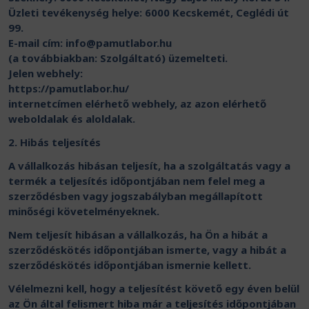
Üzleti tevékenység helye: 6000 Kecskemét, Ceglédi út
99.
E-mail cím:
info@pamutlabor.hu
(a továbbiakban: Szolgáltató) üzemelteti.
Jelen webhely:
https://pamutlabor.hu/
internetcímen elérhető webhely, az azon elérhető
weboldalak és aloldalak.
2. Hibás teljesítés
A vállalkozás hibásan teljesít, ha a szolgáltatás vagy a
termék a teljesítés időpontjában nem felel meg a
szerződésben vagy jogszabályban megállapított
minőségi követelményeknek.
Nem teljesít hibásan a vállalkozás, ha Ön a hibát a
szerződéskötés időpontjában ismerte, vagy a hibát a
szerződéskötés időpontjában ismernie kellett.
Vélelmezni kell, hogy a teljesítést követő egy éven belül
az Ön által felismert hiba már a teljesítés időpontjában