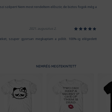
szi szépen! Nem most rendeltem először, de biztos fogok még a
1
2
3
4
5
2021. augusztus 2.
iteket, szuper gyorsan megkaptam a pólót. 100%-ig elégedett
NEMRÉG MEGTEKINTETT