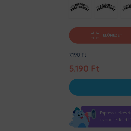
ELŐNÉZET
Original
7.190
Ft
price
was:
5.190
Ft
7.190 Ft.
Current
price
is:
5.190 Ft.
Expressz elkészí
felett
15.000
Ft