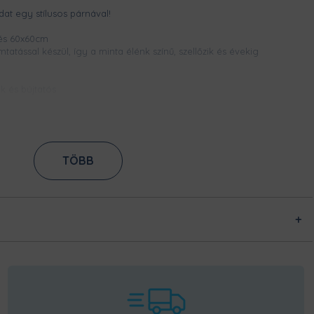
at egy stílusos párnával!
és 60x60cm
atással készül, így a minta élénk színű, szellőzik és évekig
k és bújtatós
ban megtalálható designokból egyedileg készítjük számodra, a
Nincsen előre legyártott raktárkészletünk, így Pamutmanóink azon
sabban elkészüljenek a rendeléseddel, és még frissen és ropogósan,
TÖBB