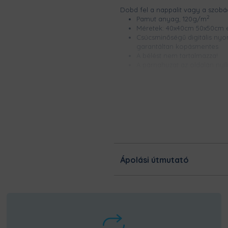
Dobd fel a nappalit vagy a szobád
2
Pamut anyag, 120g/m
Méretek: 40x40cm 50x50cm 
Csúcsminőségű digitális nyomt
garantáltan kopásmentes
A bélést nem tartalmazza!
A párnahuzat az oldalán nyíli
Ezt a terméket a kínálatunk
legnagyobb odafigyeléssel! 
dolgoznak, hogy minél gyor
kerüljön hozzád!
Ápolási útmutató