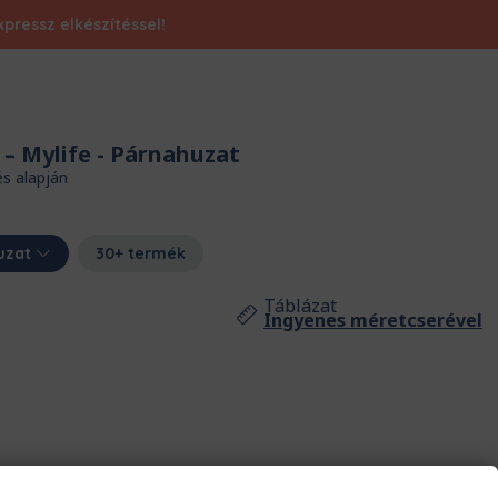
pressz elkészítéssel!
– Mylife
- Párnahuzat
és alapján
uzat
30+ termék
Táblázat
Ingyenes méretcserével
n?