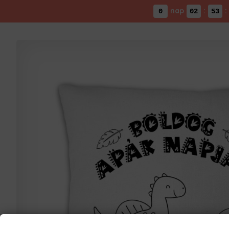
nap
:
:
0
02
53