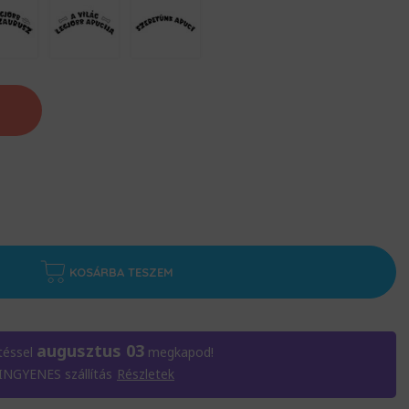
KOSÁRBA TESZEM
augusztus 03
téssel
megkapod!
 INGYENES szállítás
Részletek