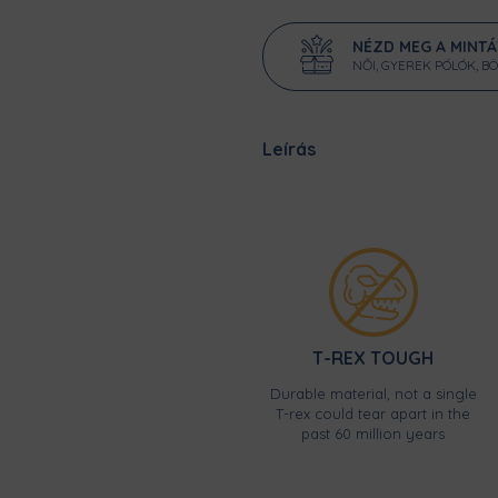
NÉZD MEG A MINT
NŐI, GYEREK PÓLÓK, B
Leírás
T-REX TOUGH
Durable material, not a single
T-rex could tear apart in the
past 60 million years