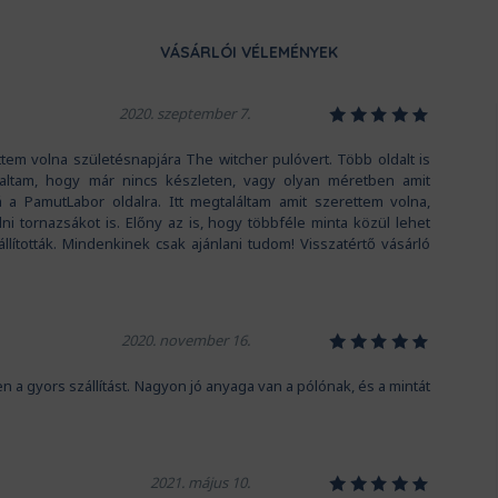
VÁSÁRLÓI VÉLEMÉNYEK
1
2
3
4
5
2020. szeptember 7.
tem volna születésnapjára The witcher pulóvert. Több oldalt is
ltam, hogy már nincs készleten, vagy olyan méretben amit
á a PamutLabor oldalra. Itt megtaláltam amit szerettem volna,
i tornazsákot is. Előny az is, hogy többféle minta közül lehet
állították. Mindenkinek csak ajánlani tudom! Visszatértő vásárló
1
2
3
4
5
2020. november 16.
gyors szállítást. Nagyon jó anyaga van a pólónak, és a mintát
1
2
3
4
5
2021. május 10.