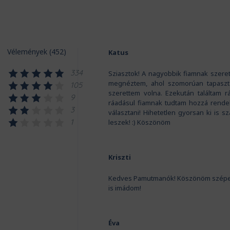
Vélemények (452)
Katus
334
Sziasztok! A nagyobbik fiamnak szeret
megnéztem, ahol szomorúan tapaszta
105
szerettem volna. Ezekután találtam r
9
ráadásul fiamnak tudtam hozzá rendeln
3
választani! Hihetetlen gyorsan ki is sz
1
leszek! :) Köszönöm
Kriszti
Kedves Pamutmanók! Köszönöm szépen a 
is imádom!
Éva