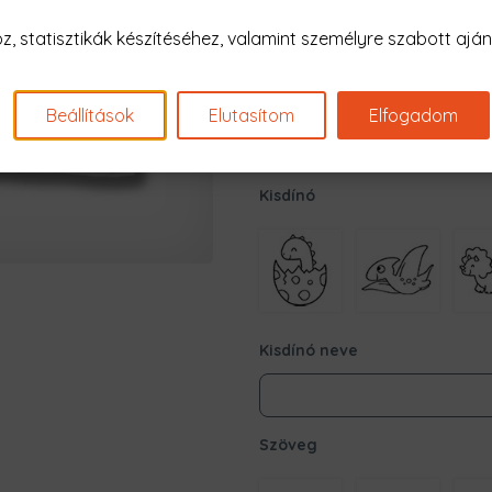
 statisztikák készítéséhez, valamint személyre szabott ajánl
Apa neve
Beállítások
Elutasítom
Elfogadom
Kisdínó
Kisdínó neve
Szöveg