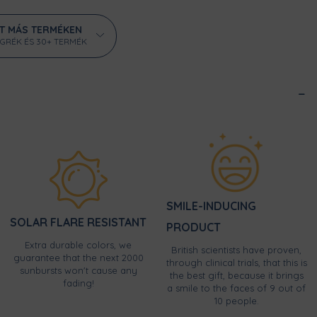
ÁT MÁS TERMÉKEN
ÖGRÉK ÉS 30+ TERMÉK
SMILE-INDUCING
SOLAR FLARE RESISTANT
PRODUCT
Extra durable colors, we
British scientists have proven,
guarantee that the next 2000
through clinical trials, that this is
sunbursts won't cause any
the best gift, because it brings
fading!
a smile to the faces of 9 out of
10 people.