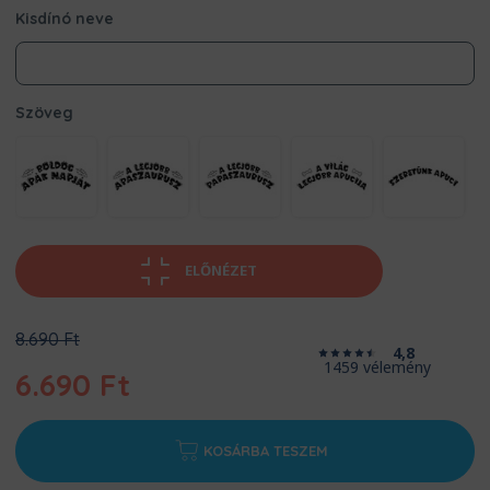
Kisdínó neve
Szöveg
ELŐNÉZET
Original
8.690
Ft
4,8
price
1459 vélemény
6.690
Ft
was:
8.690 Ft.
Current
price
KOSÁRBA TESZEM
is: