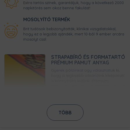
Extra tartós színek, garantáljuk, hogy a következő 2000
napkitörés sem okoz benne fakulást!
MOSOLYÍTÓ TERMÉK
Brit tudósok bebizonyították, klinikai vizsgálatokkal,
hogy ez a legjobb ajándék, mert 10-ből 9 ember arcára
mosolyt csal.
STRAPABÍRÓ ÉS FORMATARTÓ
PRÉMIUM PAMUT ANYAG
Gyerek pólóinkat úgy választottuk ki,
hogy a legkisebb vásárlóink kiképzését
is könnyedén kiállják. Prémium
minőségű, 145g/m2 vastagságú, gyűrűs
fonású pamutból készülnek, így bírni
fogják a strapát.
GARANTÁLTAN KOPÁSMENTES
TÖBB
NYOMAT
A legmodernebb digitális nyomtatási
technikának köszönhetően, ez a