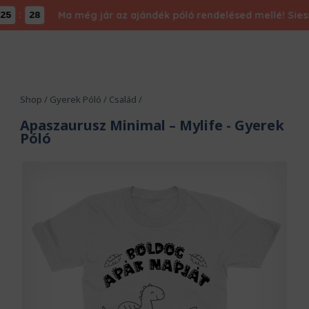
:
Ma még jár az ajándék póló rendelésed mellé! Siess, m
27
Shop
/
Gyerek Póló
/
Család
/
Apaszaurusz Minimal – Mylife
- Gyerek
Póló