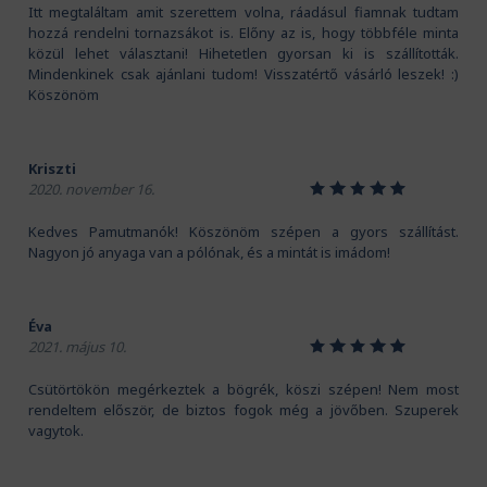
Itt megtaláltam amit szerettem volna, ráadásul fiamnak tudtam
hozzá rendelni tornazsákot is. Előny az is, hogy többféle minta
közül lehet választani! Hihetetlen gyorsan ki is szállították.
Mindenkinek csak ajánlani tudom! Visszatértő vásárló leszek! :)
Köszönöm
Kriszti
1
2
3
4
5
2020. november 16.
Kedves Pamutmanók! Köszönöm szépen a gyors szállítást.
Nagyon jó anyaga van a pólónak, és a mintát is imádom!
Éva
1
2
3
4
5
2021. május 10.
Csütörtökön megérkeztek a bögrék, köszi szépen! Nem most
rendeltem először, de biztos fogok még a jövőben. Szuperek
vagytok.