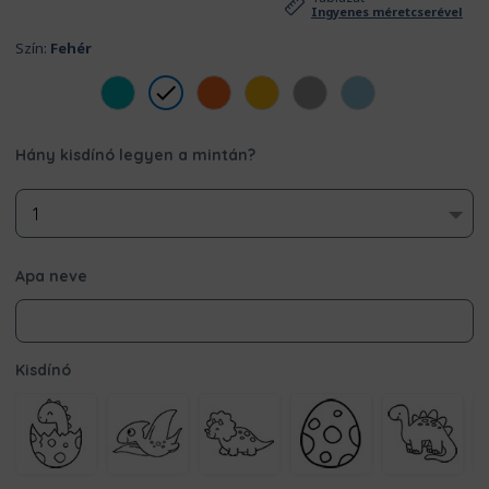
Ingyenes méretcserével
Szín:
Fehér
Hány kisdínó legyen a mintán?
Apa neve
Kisdínó