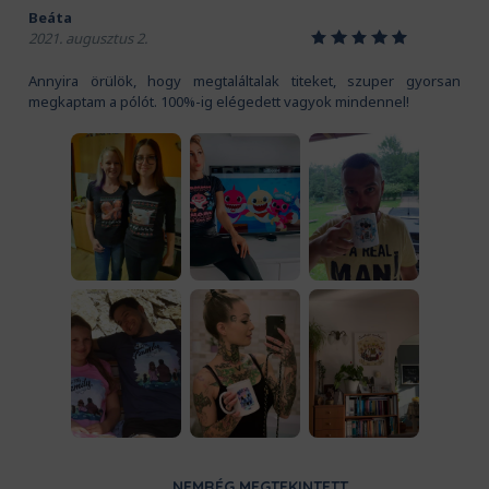
Beáta
1
2
3
4
5
2021. augusztus 2.
Annyira örülök, hogy megtaláltalak titeket, szuper gyorsan
megkaptam a pólót. 100%-ig elégedett vagyok mindennel!
NEMRÉG MEGTEKINTETT