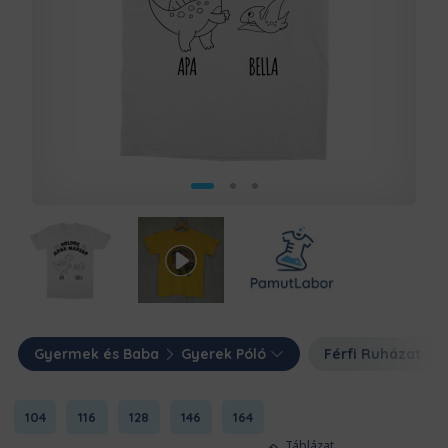
Gyermek és Baba
Gyerek Póló
Férfi Ruházat
104
116
128
146
164
Táblázat