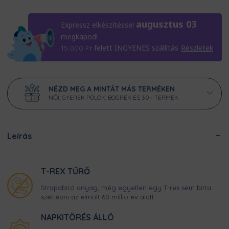
6.690 Ft.
augusztus 03
Expressz elkészítéssel
megkapod!
felett INGYENES szállítás
Részletek
15.000
Ft
NÉZD MEG A MINTÁT MÁS TERMÉKEN
NŐI, GYEREK PÓLÓK, BÖGRÉK ÉS 30+ TERMÉK
Leírás
T-REX TŰRŐ
Strapabíró anyag, még egyetlen egy T-rex sem bírta
széttépni az elmúlt 60 millió év alatt
NAPKITÖRÉS ÁLLÓ