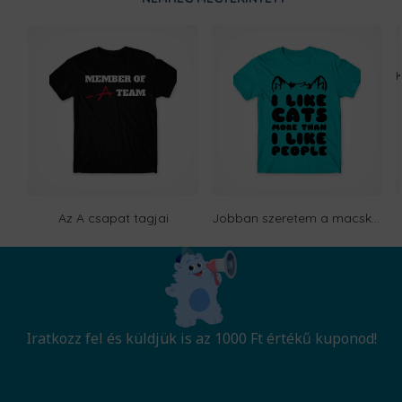
Az A csapat tagjai
Jobban szeretem a macskákat, mint az embereket
Iratkozz fel és küldjük is az 1000 Ft értékű kuponod!