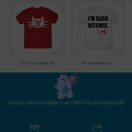
Őrült macskás nő
I'm Back Bitches
Iratkozz fel és küldjük is az 1000 Ft értékű kuponod!