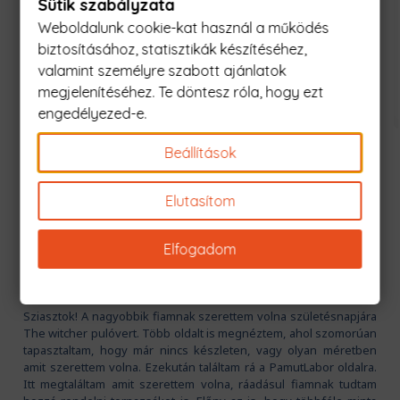
Sütik szabályzata
Weboldalunk cookie-kat használ a működés
biztosításához, statisztikák készítéséhez,
valamint személyre szabott ajánlatok
megjelenítéséhez. Te döntesz róla, hogy ezt
engedélyezed-e.
Xiaomi Telefontok
Huawei Telefontok
Beállítások
VÁSÁRLÓI VÉLEMÉNYEK
Elutasítom
Vélemények (452)
Elfogadom
Katus
1
2
3
4
5
2020. szeptember 7.
Sziasztok! A nagyobbik fiamnak szerettem volna születésnapjára
The witcher pulóvert. Több oldalt is megnéztem, ahol szomorúan
tapasztaltam, hogy már nincs készleten, vagy olyan méretben
amit szerettem volna. Ezekután találtam rá a PamutLabor oldalra.
Itt megtaláltam amit szerettem volna, ráadásul fiamnak tudtam