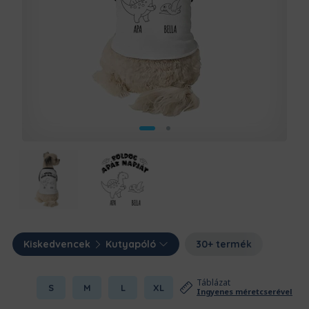
Kiskedvencek
Kutyapóló
30+ termék
Táblázat
S
M
L
XL
Ingyenes méretcserével