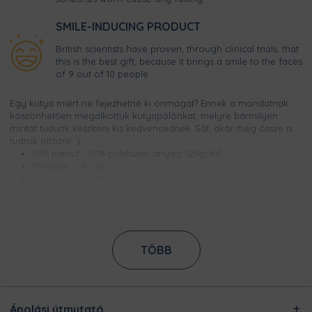
SMILE-INDUCING PRODUCT
British scientists have proven, through clinical trials, that
this is the best gift, because it brings a smile to the faces
of 9 out of 10 people.
Egy kutya miért ne fejezhetné ki önmagát? Ennek a mondatnak
köszönhetően megalkottuk kutyapólónkat, melyre bármilyen
mintát tudunk készíteni kis kedvencednek. Sőt, akár még össze is
tudtok öltözni! :)
2
50% pamut - 50% poliészter anyag, 125g/m
Méretek: S-XL-ig
3/4-es ujj kialakítás
A póló színe fehér, ujjai feketék
Csúcsminőségű digitális nyomtatással készül, így a minta
élénk színű, szellőzik és évekig garantáltan kopásmentes
Kifordítva, 30 fokon ajánljuk mosását (persze nem a
kutyának, hanem a kutyapólónak) :)
TÖBB
Ezt a terméket a kínálatunkban megtalálható designokból
egyedileg készítjük számodra, a legnagyobb odafigyeléssel!
Nincsen előre legyártott raktárkészletünk, így Pamutmanóink
azon dolgoznak, hogy minél gyorsabban elkészüljenek a
Ápolási útmutató