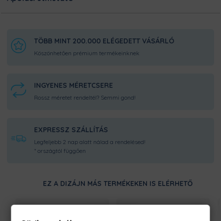
rendeléseddel, és még frissen és ropogósan, kerüljön
hozzád!
TÖBB MINT 200.000 ELÉGEDETT VÁSÁRLÓ
Köszönhetően prémium termékeinknek
INGYENES MÉRETCSERE
Rossz méretet rendeltél? Semmi gond!
EXPRESSZ SZÁLLÍTÁS
Legfeljebb 2 nap alatt nálad a rendelésed!
* országtól függően
EZ A DIZÁJN MÁS TERMÉKEKEN IS ELÉRHETŐ