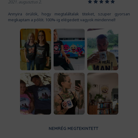
1
2
3
4
5
2021. augusztus 2.
Annyira örülök, hogy megtaláltalak titeket, szuper gyorsan
megkaptam a pólót. 100%-ig elégedett vagyok mindennel!
NEMRÉG MEGTEKINTETT