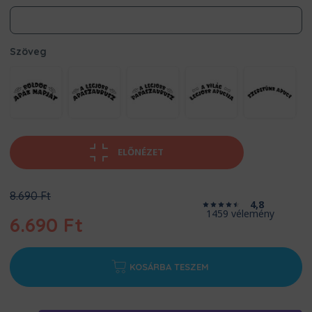
Szöveg
ELŐNÉZET
Original
8.690
Ft
4,8
price
1459 vélemény
6.690
Ft
was:
8.690 Ft.
Current
price
KOSÁRBA TESZEM
is:
6.690 Ft.