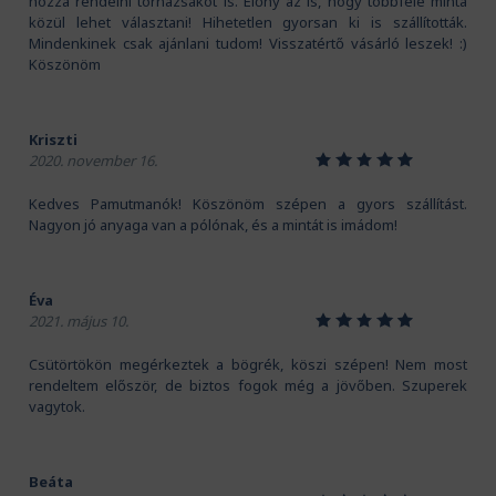
hozzá rendelni tornazsákot is. Előny az is, hogy többféle minta
közül lehet választani! Hihetetlen gyorsan ki is szállították.
Mindenkinek csak ajánlani tudom! Visszatértő vásárló leszek! :)
Köszönöm
Kriszti
1
2
3
4
5
2020. november 16.
Kedves Pamutmanók! Köszönöm szépen a gyors szállítást.
Nagyon jó anyaga van a pólónak, és a mintát is imádom!
Éva
1
2
3
4
5
2021. május 10.
Csütörtökön megérkeztek a bögrék, köszi szépen! Nem most
rendeltem először, de biztos fogok még a jövőben. Szuperek
vagytok.
Beáta