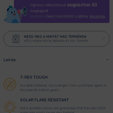
augusztus 03
Expressz elkészítéssel
megkapod!
felett INGYENES szállítás
Részletek
15.000
Ft
NÉZD MEG A MINTÁT MÁS TERMÉKEN
NŐI, GYEREK PÓLÓK, BÖGRÉK ÉS 30+ TERMÉK
Leírás
T-REX TOUGH
Durable material, not a single T-rex could tear apart in
the past 60 million years
SOLAR FLARE RESISTANT
Extra durable colors, we guarantee that the next 2000
sunbursts won't cause any fading!