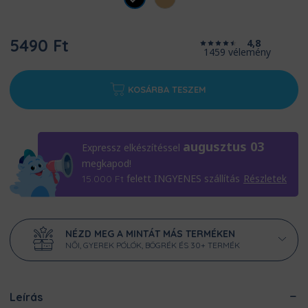
5490 Ft
4,8
1459 vélemény
KOSÁRBA TESZEM
augusztus 03
Expressz elkészítéssel
megkapod!
felett INGYENES szállítás
Részletek
15.000
Ft
NÉZD MEG A MINTÁT MÁS TERMÉKEN
NŐI, GYEREK PÓLÓK, BÖGRÉK ÉS 30+ TERMÉK
Leírás