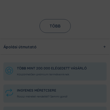
Ezt a terméket a kínálatunkban megtalálható designokból
egyedileg készítjük számodra, a legnagyobb odafigyeléssel!
Nincsen előre legyártott raktárkészletünk, így Pamutmanóink
azon dolgoznak, hogy minél gyorsabban elkészüljenek a
rendeléseddel, és még frissen és ropogósan, kerüljön
TÖBB
hozzád!
Ápolási útmutató
TÖBB MINT 200.000 ELÉGEDETT VÁSÁRLÓ
Köszönhetően prémium termékeinknek
INGYENES MÉRETCSERE
Rossz méretet rendeltél? Semmi gond!