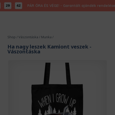
:
PÁR ÓRA ÉS VÉGE! - Garantált ajándék rendelésed 
29
42
Shop
/
Vászontáska
/
Munka
/
Ha nagy leszek Kamiont veszek
-
Vászontáska