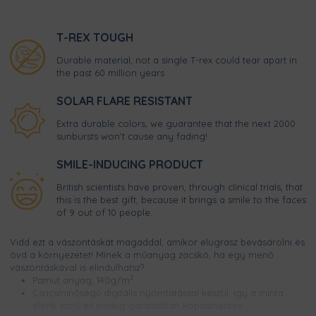
T-REX TOUGH
Durable material, not a single T-rex could tear apart in
the past 60 million years
SOLAR FLARE RESISTANT
Extra durable colors, we guarantee that the next 2000
sunbursts won't cause any fading!
SMILE-INDUCING PRODUCT
British scientists have proven, through clinical trials, that
this is the best gift, because it brings a smile to the faces
of 9 out of 10 people.
Vidd ezt a vászontáskát magaddal, amikor elugrasz bevásárolni és
óvd a környezetet! Minek a műanyag zacskó, ha egy menő
vászontáskával is elindulhatsz?
2
Pamut anyag, 140g/m
Csúcsminőségű digitális nyomtatással készül, így a minta
élénk színű és évekig garantáltan kopásmentes