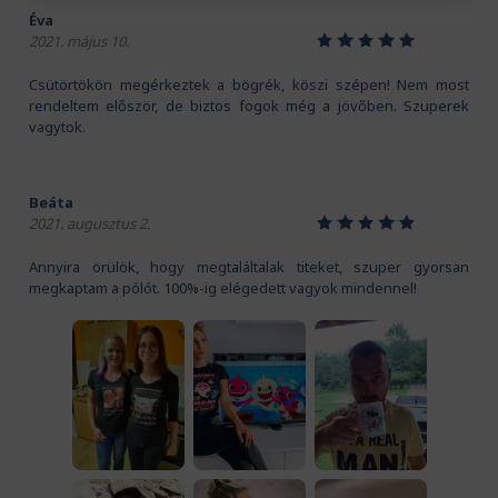
Éva
1
2
3
4
5
2021. május 10.
Csütörtökön megérkeztek a bögrék, köszi szépen! Nem most
rendeltem először, de biztos fogok még a jövőben. Szuperek
vagytok.
Beáta
1
2
3
4
5
2021. augusztus 2.
Annyira örülök, hogy megtaláltalak titeket, szuper gyorsan
megkaptam a pólót. 100%-ig elégedett vagyok mindennel!