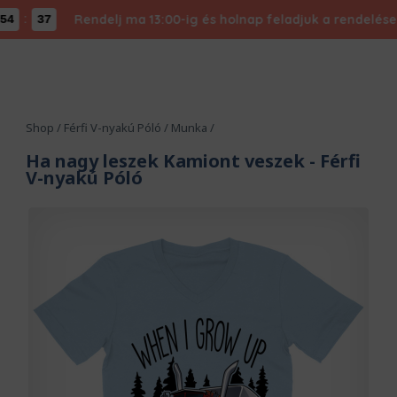
:
Rendelj ma 13:00-ig és holnap feladjuk a rendelésed -
36
Shop
/
Férfi V-nyakú Póló
/
Munka
/
Ha nagy leszek Kamiont veszek
- Férfi
V-nyakú Póló