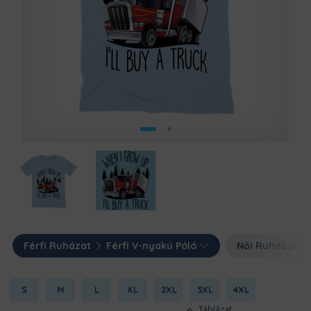
Férfi Ruházat
Férfi V-nyakú Póló
Női Ruházat
S
M
L
XL
2XL
3XL
4XL
Táblázat