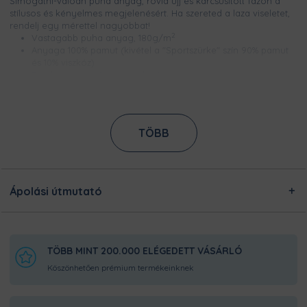
Simogatni-valóan puha anyag, rövid ujj és karcsúsított fazon a
stílusos és kényelmes megjelenésért. Ha szereted a laza viseletet,
rendelj egy mérettel nagyobbat!
2
Vastagabb puha anyag, 180g/m
Anyaga 100% pamut (kivétel a "Sportszürke" szín 90% pamut
és 10% viszkóz)
Bordázott és erősített nyakerősítés,
Méretek S és 4XL között
Csúcsminőségű digitális nyomtatással készül, így a minta
élénk színű, szellőzik és évekig garantáltan kopásmentes
Nem nyúlik és nem zsugorodik
TÖBB
Ezt a terméket a kínálatunkban megtalálható designokból
egyedileg készítjük számodra, a legnagyobb odafigyeléssel!
Nincsen előre legyártott raktárkészletünk, így Pamutmanóink
azon dolgoznak, hogy minél gyorsabban elkészüljenek a
Ápolási útmutató
rendeléseddel, és még frissen és ropogósan, kerüljön
hozzád!
TÖBB MINT 200.000 ELÉGEDETT VÁSÁRLÓ
Köszönhetően prémium termékeinknek