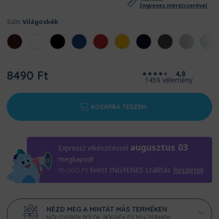
Ingyenes méretcserével
Szín:
Világoskék
8490 Ft
4,8
1459 vélemény
KOSÁRBA TESZEM
augusztus 03
Expressz elkészítéssel
megkapod!
felett INGYENES szállítás
Részletek
15.000
Ft
NÉZD MEG A MINTÁT MÁS TERMÉKEN
NŐI, GYEREK PÓLÓK, BÖGRÉK ÉS 30+ TERMÉK