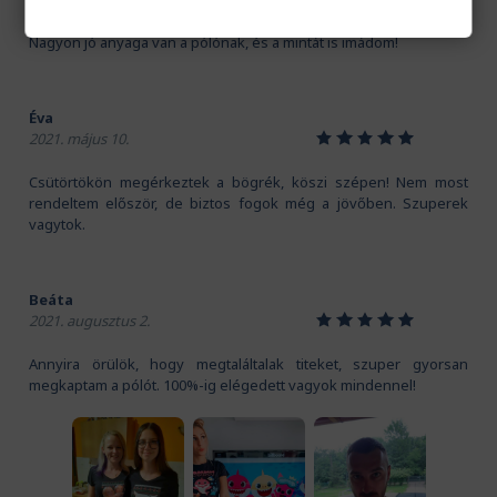
Kedves Pamutmanók! Köszönöm szépen a gyors szállítást.
Nagyon jó anyaga van a pólónak, és a mintát is imádom!
Éva
1
2
3
4
5
2021. május 10.
Csütörtökön megérkeztek a bögrék, köszi szépen! Nem most
rendeltem először, de biztos fogok még a jövőben. Szuperek
vagytok.
Beáta
1
2
3
4
5
2021. augusztus 2.
Annyira örülök, hogy megtaláltalak titeket, szuper gyorsan
megkaptam a pólót. 100%-ig elégedett vagyok mindennel!