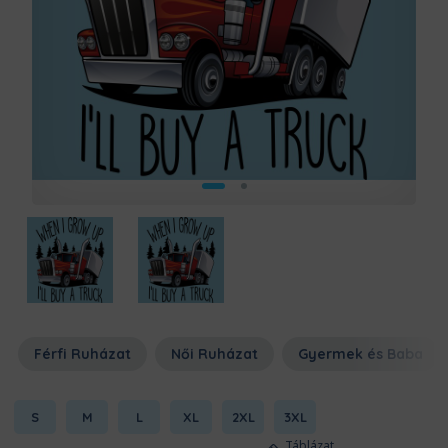
Férfi Ruházat
Női Ruházat
Gyermek és Baba
S
M
L
XL
2XL
3XL
Táblázat