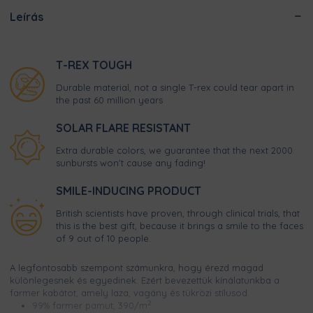
Leírás
T-REX TOUGH
Durable material, not a single T-rex could tear apart in
the past 60 million years
SOLAR FLARE RESISTANT
Extra durable colors, we guarantee that the next 2000
sunbursts won't cause any fading!
SMILE-INDUCING PRODUCT
British scientists have proven, through clinical trials, that
this is the best gift, because it brings a smile to the faces
of 9 out of 10 people.
A legfontosabb szempont számunkra, hogy érezd magad
különlegesnek és egyedinek. Ezért bevezettük kínálatunkba a
farmer kabátot, amely laza, vagány és tükrözi stílusod.
2
99% farmer pamut, 390/m