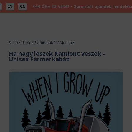
:
PÁR ÓRA ÉS VÉGE! - Garantált ajándék rendelésed
15
00
Shop
/
Unisex Farmerkabát
/
Munka
/
Ha nagy leszek Kamiont veszek
-
Unisex Farmerkabát