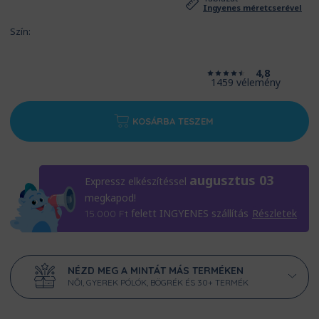
Ingyenes méretcserével
Szín:
4,8
1459 vélemény
KOSÁRBA TESZEM
augusztus 03
Expressz elkészítéssel
megkapod!
felett INGYENES szállítás
Részletek
15.000
Ft
NÉZD MEG A MINTÁT MÁS TERMÉKEN
NŐI, GYEREK PÓLÓK, BÖGRÉK ÉS 30+ TERMÉK