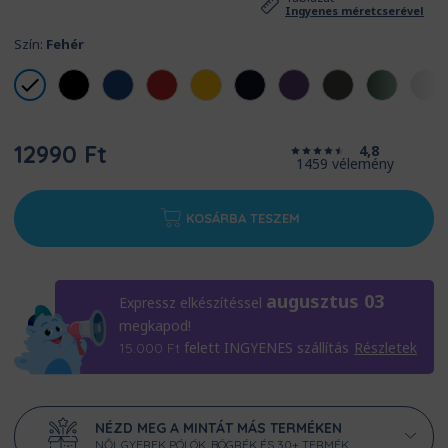
Ingyenes méretcserével
Szín:
Fehér
12990 Ft
4,8
1459 vélemény
KOSÁRBA TESZEM
augusztus 03
Expressz elkészítéssel
megkapod!
felett INGYENES szállítás
Részletek
15.000
Ft
NÉZD MEG A MINTÁT MÁS TERMÉKEN
NŐI, GYEREK PÓLÓK, BÖGRÉK ÉS 30+ TERMÉK