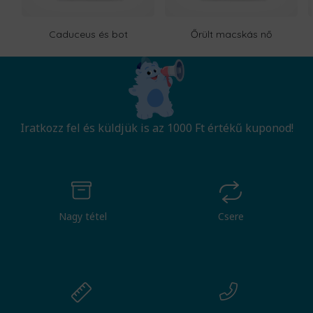
Caduceus és bot
Őrült macskás nő
Iratkozz fel és küldjük is az 1000 Ft értékű kuponod!
Nagy tétel
Csere