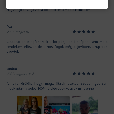
Kedves Pamutmanók! Köszönöm szépen a gyors szállítást.
Nagyon jó anyaga van a pólónak, és a mintát is imádom!
Éva
1
2
3
4
5
2021. május 10.
Csütörtökön megérkeztek a bögrék, köszi szépen! Nem most
rendeltem először, de biztos fogok még a jövőben. Szuperek
vagytok.
Beáta
1
2
3
4
5
2021. augusztus 2.
Annyira örülök, hogy megtaláltalak titeket, szuper gyorsan
megkaptam a pólót. 100%-ig elégedett vagyok mindennel!