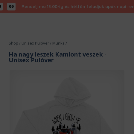
Rendelj ma 13:00-ig és hétfőn feladjuk apák napi rendel
59
Shop
/
Unisex Pulóver
/
Munka
/
Ha nagy leszek Kamiont veszek
-
Unisex Pulóver