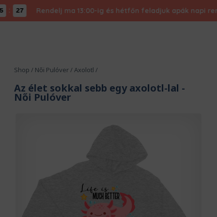
Rendelj ma 13:00-ig és hétfőn feladjuk apák napi rendel
26
Shop
/
Női Pulóver
/
Axolotl
/
Az élet sokkal sebb egy axolotl-lal
-
Női Pulóver