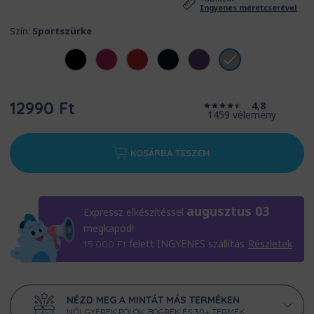
Ingyenes méretcserével
Szín:
Sportszürke
12990 Ft
4,8
1459 vélemény
KOSÁRBA TESZEM
augusztus 03
Expressz elkészítéssel
megkapod!
felett INGYENES szállítás
Részletek
15.000
Ft
NÉZD MEG A MINTÁT MÁS TERMÉKEN
NŐI, GYEREK PÓLÓK, BÖGRÉK ÉS 30+ TERMÉK