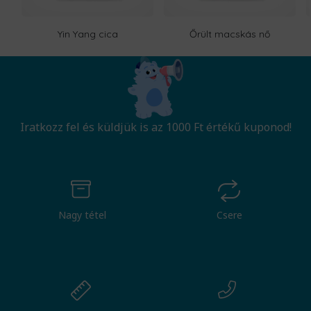
Yin Yang cica
Őrült macskás nő
Iratkozz fel és küldjük is az 1000 Ft értékű kuponod!
Nagy tétel
Csere