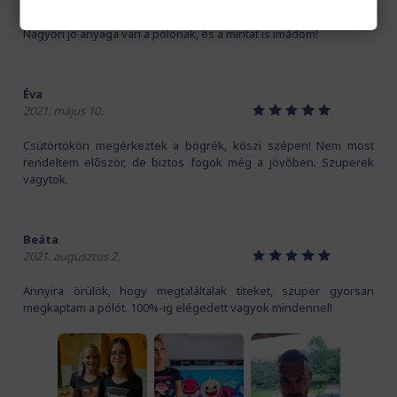
Kedves Pamutmanók! Köszönöm szépen a gyors szállítást.
Nagyon jó anyaga van a pólónak, és a mintát is imádom!
Éva
1
2
3
4
5
2021. május 10.
Csütörtökön megérkeztek a bögrék, köszi szépen! Nem most
rendeltem először, de biztos fogok még a jövőben. Szuperek
vagytok.
Beáta
1
2
3
4
5
2021. augusztus 2.
Annyira örülök, hogy megtaláltalak titeket, szuper gyorsan
megkaptam a pólót. 100%-ig elégedett vagyok mindennel!