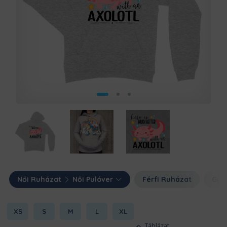
Női Ruházat
Női Pulóver
Férfi Ruházat
Gye
XS
S
M
L
XL
Táblázat