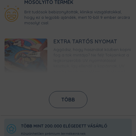
MOSOLYÍTÓ TERMÉK
Brit tudósok bebizonyították, klinikai vizsgálatokkal,
hogy ez a legjobb ajándék, mert 10-ből 9 ember arcára
mosolyt csal.
EXTRA TARTÓS NYOMAT
Aggódsz, hogy használat közben kopni
fog a tok mintája? Ne félj! Tokjainkat a
legkorszerűbb UV nyomtatással
készítjük. Így ellenáll a kopásnak, UV
sugárzásnak és a víz sem okoz majd
neki gondot. Előbb kell újabb telefonra
váltanod, minthogy lecseréld ezt a
tokot!
TÖBB
CSÚSZÁSGÁTLÓ
GUMÍROZOTT KERET
A bőrbarát gumírozott szélek
gondoskodnak a megfelelő
tapadásról, így telefonod nem fog
TÖBB MINT 200.000 ELÉGEDETT VÁSÁRLÓ
kicsúszni a kezedből. A hangerőt
Köszönhetően prémium termékeinknek
könnyedén tudod majd állítani, akár a