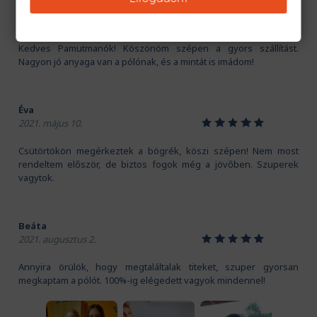
Kriszti
1
2
3
4
5
2020. november 16.
Kedves Pamutmanók! Köszönöm szépen a gyors szállítást.
Nagyon jó anyaga van a pólónak, és a mintát is imádom!
Éva
1
2
3
4
5
2021. május 10.
Csütörtökön megérkeztek a bögrék, köszi szépen! Nem most
rendeltem először, de biztos fogok még a jövőben. Szuperek
vagytok.
Beáta
1
2
3
4
5
2021. augusztus 2.
Annyira örülök, hogy megtaláltalak titeket, szuper gyorsan
megkaptam a pólót. 100%-ig elégedett vagyok mindennel!