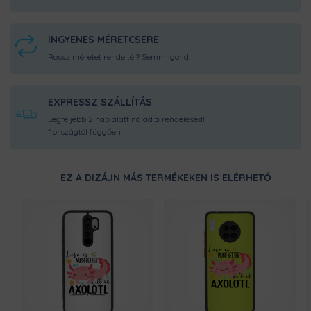
zsebedben is, hála a tok kiemelt,
színezett gombjainak.
INGYENES MÉRETCSERE
KIEMELT KAMERASZEGÉLYEK
Rossz méretet rendeltél? Semmi gond!
A kiemelt kameraszegélynek
köszönhetően, búcsút inthetsz a nagy
karcoknak a lencsén. A gumírozott
EXPRESSZ SZÁLLÍTÁS
káva leeséskor elnyeli az ütés erejét, így
Legfeljebb 2 nap alatt nálad a rendelésed!
akadályozva az esetleges törést. Így
* országtól függően
már bártan teheted le az asztalra
bárhogy telefonod, a kamera a
legnagyobb biztonságban lesz.
EZ A DIZÁJN MÁS TERMÉKEKEN IS ELÉRHETŐ
ÜTÉSÁLLÓ KIALAKÍTÁS
Tokunk tökéletesen fog illeszkedni
telefondora, hogy a lehető
legnagyobb fokú védelmet biztosítsa
neki. Nem lötyög, nem csúszkál benne
a mobil, így attól sem kell tartanod, ha
néha lepottyan a földre.
ÁLLATBARÁT TERMÉK