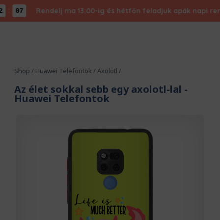
Rendelj ma 13:00-ig és hétfőn feladjuk apák napi rendelé
06
Shop
/
Huawei Telefontok
/
Axolotl
/
Az élet sokkal sebb egy axolotl-lal
-
Huawei Telefontok