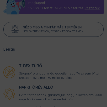
megkapod!
felett INGYENES szállítás
Részletek
15.000
Ft
NÉZD MEG A MINTÁT MÁS TERMÉKEN
NŐI, GYEREK PÓLÓK, BÖGRÉK ÉS 30+ TERMÉK
Leírás
T-REX TŰRŐ
Strapabíró anyag, még egyetlen egy T-rex sem bírta
széttépni az elmúlt 60 millió év alatt
NAPKITÖRÉS ÁLLÓ
Extra tartós színek, garantáljuk, hogy a következő 2000
napkitörés sem okoz benne fakulást!