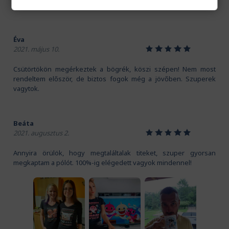
Nagyon jó anyaga van a pólónak, és a mintát is imádom!
Éva
1
2
3
4
5
2021. május 10.
Csütörtökön megérkeztek a bögrék, köszi szépen! Nem most
rendeltem először, de biztos fogok még a jövőben. Szuperek
vagytok.
Beáta
1
2
3
4
5
2021. augusztus 2.
Annyira örülök, hogy megtaláltalak titeket, szuper gyorsan
megkaptam a pólót. 100%-ig elégedett vagyok mindennel!