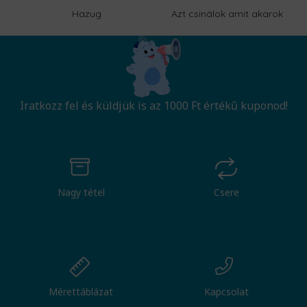
Hazug
Azt csinálok amit akarok
Iratkozz fel és küldjük is az 1000 Ft értékű kuponod!
Nagy tétel
Csere
Mérettáblázat
Kapcsolat