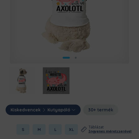
Kiskedvencek
Kutyapóló
30+ termék
Táblázat
S
M
L
XL
Ingyenes méretcserével