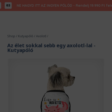
NE HAGYD ITT AZ INGYEN PÓLÓD - Rendelj 19.990 Ft felett,
03
Shop
/
Kutyapóló
/
Axolotl
/
Az élet sokkal sebb egy axolotl-lal
-
Kutyapóló