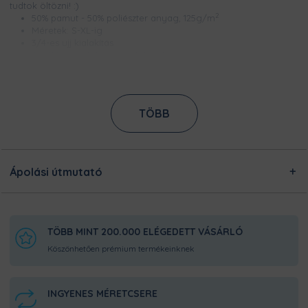
tudtok öltözni! :)
2
50% pamut - 50% poliészter anyag, 125g/m
Méretek: S-XL-ig
3/4-es ujj kialakítás
A póló színe fehér, ujjai feketék
Csúcsminőségű digitális nyomtatással készül, így a minta
élénk színű, szellőzik és évekig garantáltan kopásmentes
Kifordítva, 30 fokon ajánljuk mosását (persze nem a
kutyának, hanem a kutyapólónak) :)
TÖBB
Ezt a terméket a kínálatunkban megtalálható designokból
egyedileg készítjük számodra, a legnagyobb odafigyeléssel!
Nincsen előre legyártott raktárkészletünk, így Pamutmanóink
azon dolgoznak, hogy minél gyorsabban elkészüljenek a
Ápolási útmutató
rendeléseddel, és még frissen és ropogósan, kerüljön
hozzád!
TÖBB MINT 200.000 ELÉGEDETT VÁSÁRLÓ
Köszönhetően prémium termékeinknek
INGYENES MÉRETCSERE