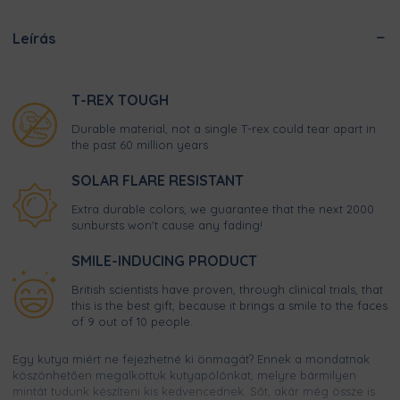
Leírás
T-REX TOUGH
Durable material, not a single T-rex could tear apart in
the past 60 million years
SOLAR FLARE RESISTANT
Extra durable colors, we guarantee that the next 2000
sunbursts won't cause any fading!
SMILE-INDUCING PRODUCT
British scientists have proven, through clinical trials, that
this is the best gift, because it brings a smile to the faces
of 9 out of 10 people.
Egy kutya miért ne fejezhetné ki önmagát? Ennek a mondatnak
köszönhetően megalkottuk kutyapólónkat, melyre bármilyen
mintát tudunk készíteni kis kedvencednek. Sőt, akár még össze is