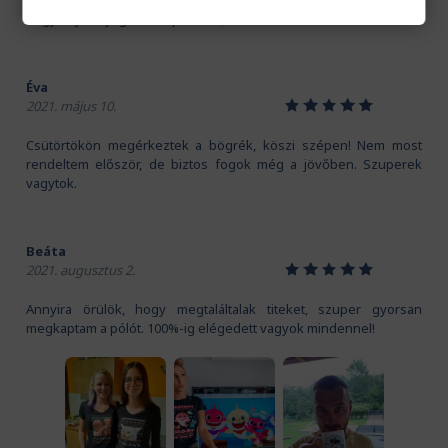
Kedves Pamutmanók! Köszönöm szépen a gyors szállítást.
Nagyon jó anyaga van a pólónak, és a mintát is imádom!
Éva
1
2
3
4
5
2021. május 10.
Csütörtökön megérkeztek a bögrék, köszi szépen! Nem most
rendeltem először, de biztos fogok még a jövőben. Szuperek
vagytok.
Beáta
1
2
3
4
5
2021. augusztus 2.
Annyira örülök, hogy megtaláltalak titeket, szuper gyorsan
megkaptam a pólót. 100%-ig elégedett vagyok mindennel!