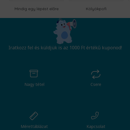
Mindig egy lépést előre
Kölyökpofi
Iratkozz fel és küldjük is az 1000 Ft értékű kuponod!
Nagy tétel
Csere
Mérettáblázat
Kapcsolat