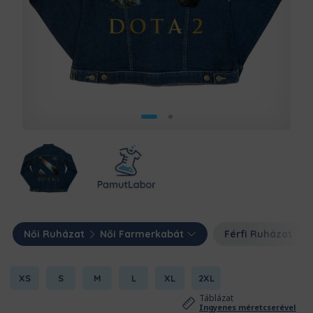
Női Ruházat
Női Farmerkabát
Férfi Ruházat
XS
S
M
L
XL
2XL
Táblázat
Ingyenes méretcserével