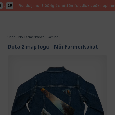
Rendelj ma 13:00-ig és hétfőn feladjuk apák napi rendel
24
Shop
/
Női Farmerkabát
/
Gaming
/
Dota 2 map logo
- Női Farmerkabát