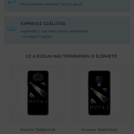
Rossz méretet rendeltél? Semmi gond!
EXPRESSZ SZÁLLÍTÁS
Legfeljebb 2 nap alatt nálad a rendelésed!
* országtól függően
EZ A DIZÁJN MÁS TERMÉKEKEN IS ELÉRHETŐ
Xiaomi Telefontok
Huawei Telefontok