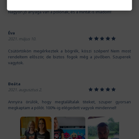
Kedves Pamutmanók! Köszönöm szépen a gyors szállítást.
Nagyon jó anyaga van a pólónak, és a mintát is imádom!
Éva
1
2
3
4
5
2021. május 10.
Csütörtökön megérkeztek a bögrék, köszi szépen! Nem most
rendeltem először, de biztos fogok még a jövőben. Szuperek
vagytok.
Beáta
1
2
3
4
5
2021. augusztus 2.
Annyira örülök, hogy megtaláltalak titeket, szuper gyorsan
megkaptam a pólót. 100%-ig elégedett vagyok mindennel!