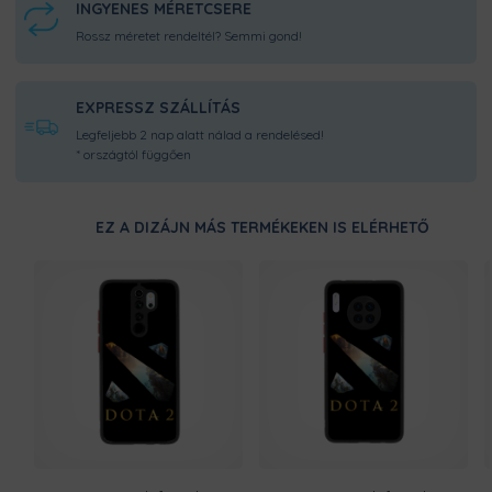
INGYENES MÉRETCSERE
Rossz méretet rendeltél? Semmi gond!
EXPRESSZ SZÁLLÍTÁS
Legfeljebb 2 nap alatt nálad a rendelésed!
* országtól függően
EZ A DIZÁJN MÁS TERMÉKEKEN IS ELÉRHETŐ