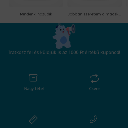
Mindenki hazudik
Jobban szeretem a macskákat, mint az embereket
Iratkozz fel és küldjük is az 1000 Ft értékű kuponod!
Nagy tétel
Csere