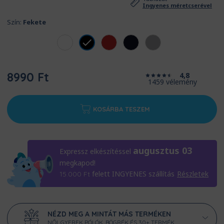
Ingyenes méretcserével
Szín:
Fekete
8990 Ft
4,8
1459 vélemény
KOSÁRBA TESZEM
augusztus 03
Expressz elkészítéssel
megkapod!
felett INGYENES szállítás
Részletek
15.000
Ft
NÉZD MEG A MINTÁT MÁS TERMÉKEN
NŐI, GYEREK PÓLÓK, BÖGRÉK ÉS 30+ TERMÉK