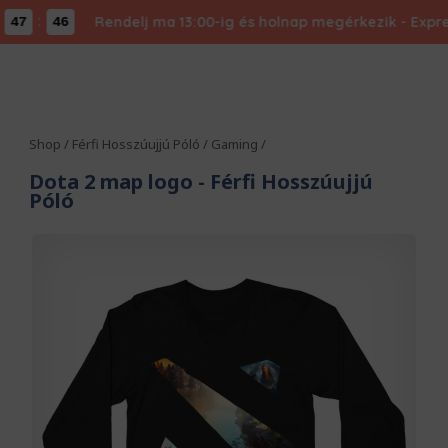
:
Rendelj ma 13:00-ig és holnap megérkezik - Expressz
47
46
Shop
/
Férfi Hosszúujjú Póló
/
Gaming
/
Dota 2 map logo
- Férfi Hosszúujjú
Póló