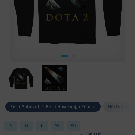
Férfi Ruházat
Férfi Hosszúujjú Póló
Női Ruházat
S
M
L
XL
2XL
Táblázat