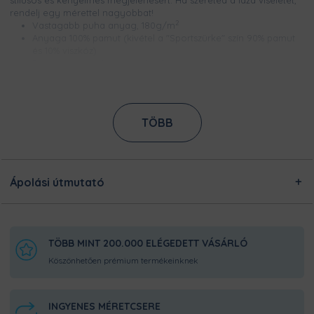
stílusos és kényelmes megjelenésért. Ha szereted a laza viseletet,
rendelj egy mérettel nagyobbat!
2
Vastagabb puha anyag, 180g/m
Anyaga 100% pamut (kivétel a "Sportszürke" szín 90% pamut
és 10% viszkóz)
Bordázott és erősített nyakerősítés,
Méretek S és 4XL között
Csúcsminőségű digitális nyomtatással készül, így a minta
élénk színű, szellőzik és évekig garantáltan kopásmentes
Nem nyúlik és nem zsugorodik
TÖBB
Ezt a terméket a kínálatunkban megtalálható designokból
egyedileg készítjük számodra, a legnagyobb odafigyeléssel!
Nincsen előre legyártott raktárkészletünk, így Pamutmanóink
azon dolgoznak, hogy minél gyorsabban elkészüljenek a
Ápolási útmutató
rendeléseddel, és még frissen és ropogósan, kerüljön
hozzád!
TÖBB MINT 200.000 ELÉGEDETT VÁSÁRLÓ
Köszönhetően prémium termékeinknek
INGYENES MÉRETCSERE