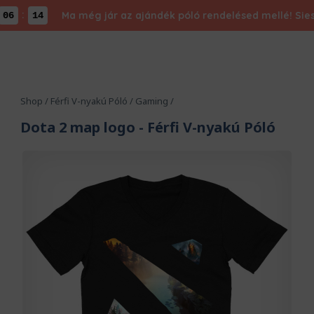
:
Ma még jár az ajándék póló rendelésed mellé! Siess, 
6
14
Shop
/
Férfi V-nyakú Póló
/
Gaming
/
Dota 2 map logo
- Férfi V-nyakú Póló