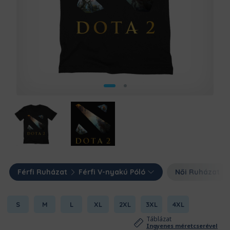
Férfi Ruházat
Férfi V-nyakú Póló
Női Ruházat
S
M
L
XL
2XL
3XL
4XL
Táblázat
Ingyenes méretcserével