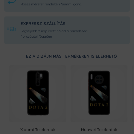
Rossz méretet rendeltél? Semmi gond!
EXPRESSZ SZÁLLÍTÁS
Legfeljebb 2 nap alatt nálad a rendelésed!
* országtól függően
EZ A DIZÁJN MÁS TERMÉKEKEN IS ELÉRHETŐ
Xiaomi Telefontok
Huawei Telefontok