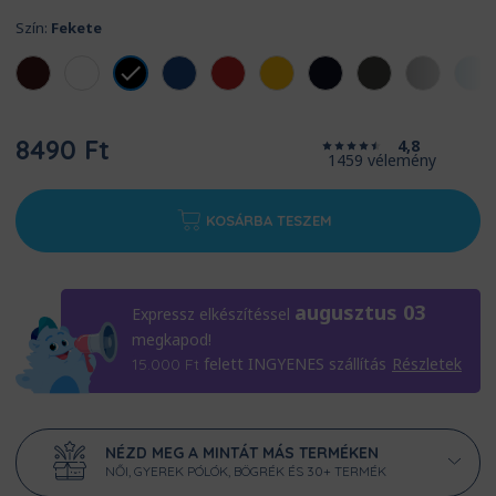
Szín:
Fekete
8490 Ft
4,8
1459 vélemény
KOSÁRBA TESZEM
augusztus 03
Expressz elkészítéssel
megkapod!
felett INGYENES szállítás
Részletek
15.000
Ft
NÉZD MEG A MINTÁT MÁS TERMÉKEN
NŐI, GYEREK PÓLÓK, BÖGRÉK ÉS 30+ TERMÉK