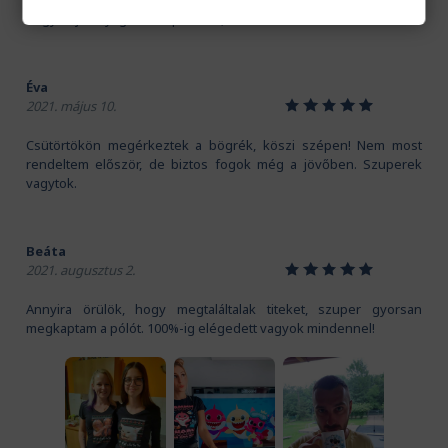
Kedves Pamutmanók! Köszönöm szépen a gyors szállítást.
Nagyon jó anyaga van a pólónak, és a mintát is imádom!
Éva
1
2
3
4
5
2021. május 10.
Csütörtökön megérkeztek a bögrék, köszi szépen! Nem most
rendeltem először, de biztos fogok még a jövőben. Szuperek
vagytok.
Beáta
1
2
3
4
5
2021. augusztus 2.
Annyira örülök, hogy megtaláltalak titeket, szuper gyorsan
megkaptam a pólót. 100%-ig elégedett vagyok mindennel!