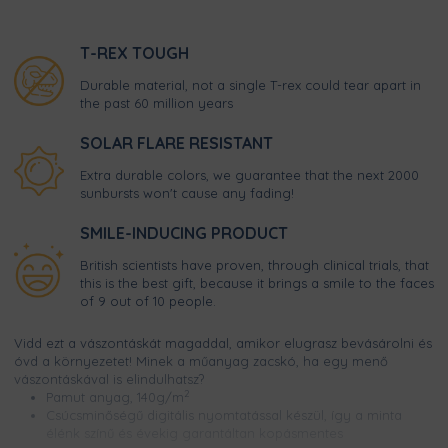
T-REX TOUGH
Durable material, not a single T-rex could tear apart in
the past 60 million years
SOLAR FLARE RESISTANT
Extra durable colors, we guarantee that the next 2000
sunbursts won't cause any fading!
SMILE-INDUCING PRODUCT
British scientists have proven, through clinical trials, that
this is the best gift, because it brings a smile to the faces
of 9 out of 10 people.
Vidd ezt a vászontáskát magaddal, amikor elugrasz bevásárolni és
óvd a környezetet! Minek a műanyag zacskó, ha egy menő
vászontáskával is elindulhatsz?
2
Pamut anyag, 140g/m
Csúcsminőségű digitális nyomtatással készül, így a minta
élénk színű és évekig garantáltan kopásmentes