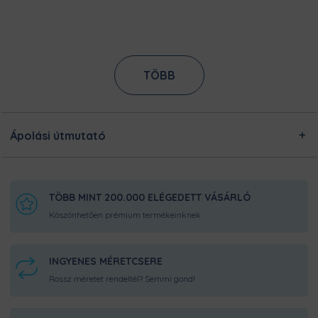
Ezt a terméket a kínálatunkban megtalálható designokból
egyedileg készítjük számodra, a legnagyobb odafigyeléssel!
Nincsen előre legyártott raktárkészletünk, így Pamutmanóink
azon dolgoznak, hogy minél gyorsabban elkészüljenek a
rendeléseddel, és még frissen és ropogósan, kerüljön
TÖBB
hozzád!
Ápolási útmutató
TÖBB MINT 200.000 ELÉGEDETT VÁSÁRLÓ
Köszönhetően prémium termékeinknek
INGYENES MÉRETCSERE
Rossz méretet rendeltél? Semmi gond!