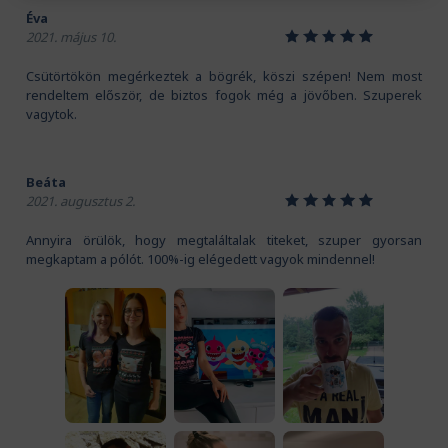
Éva
1
2
3
4
5
2021. május 10.
Csütörtökön megérkeztek a bögrék, köszi szépen! Nem most
rendeltem először, de biztos fogok még a jövőben. Szuperek
vagytok.
Beáta
1
2
3
4
5
2021. augusztus 2.
Annyira örülök, hogy megtaláltalak titeket, szuper gyorsan
megkaptam a pólót. 100%-ig elégedett vagyok mindennel!