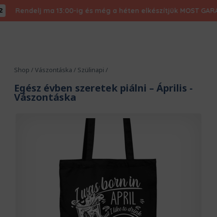
Rendelj ma 13:00-ig és még a héten elkészítjük MOST GARANTÁL
Shop
/
Vászontáska
/
Szülinapi
/
Egész évben szeretek piálni – Április
-
Vászontáska