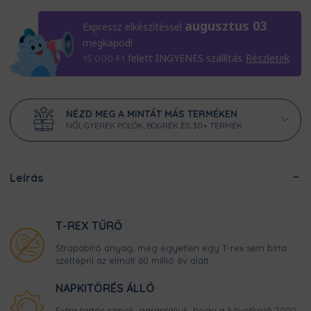
augusztus 03
Expressz elkészítéssel
megkapod!
felett INGYENES szállítás
Részletek
15.000
Ft
NÉZD MEG A MINTÁT MÁS TERMÉKEN
NŐI, GYEREK PÓLÓK, BÖGRÉK ÉS 30+ TERMÉK
Leírás
T-REX TŰRŐ
Strapabíró anyag, még egyetlen egy T-rex sem bírta
széttépni az elmúlt 60 millió év alatt
NAPKITÖRÉS ÁLLÓ
Extra tartós színek, garantáljuk, hogy a következő 2000