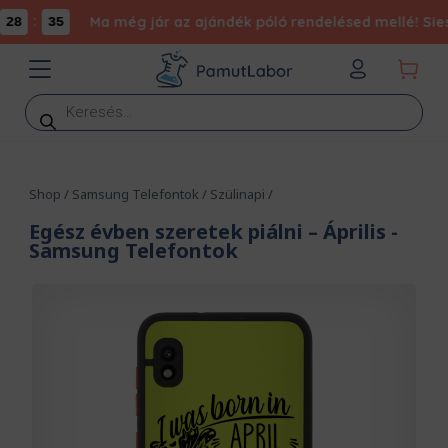
:
Ma még jár az ajándék póló rendelésed mellé! Siess, 
34
Products
search
Shop
/
Samsung Telefontok
/
Szülinapi
/
Egész évben szeretek piálni – Április
-
Samsung Telefontok