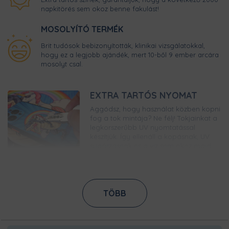
napkitörés sem okoz benne fakulást!
MOSOLYÍTÓ TERMÉK
Brit tudósok bebizonyították, klinikai vizsgálatokkal,
hogy ez a legjobb ajándék, mert 10-ből 9 ember arcára
mosolyt csal.
EXTRA TARTÓS NYOMAT
Aggódsz, hogy használat közben kopni
fog a tok mintája? Ne félj! Tokjainkat a
legkorszerűbb UV nyomtatással
készítjük. Így ellenáll a kopásnak, UV
sugárzásnak és a víz sem okoz majd
neki gondot. Előbb kell újabb telefonra
váltanod, minthogy lecseréld ezt a
tokot!
TÖBB
CSÚSZÁSGÁTLÓ
GUMÍROZOTT KERET
A bőrbarát gumírozott szélek
gondoskodnak a megfelelő