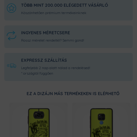
tapadásról, így telefonod nem fog
TÖBB MINT 200.000 ELÉGEDETT VÁSÁRLÓ
kicsúszni a kezedből. A hangerőt
Köszönhetően prémium termékeinknek
könnyedén tudod majd állítani, akár a
zsebedben is, hála a tok kiemelt,
színezett gombjainak.
INGYENES MÉRETCSERE
KIEMELT KAMERASZEGÉLYEK
Rossz méretet rendeltél? Semmi gond!
A kiemelt kameraszegélynek
köszönhetően, búcsút inthetsz a nagy
karcoknak a lencsén. A gumírozott
EXPRESSZ SZÁLLÍTÁS
káva leeséskor elnyeli az ütés erejét, így
Legfeljebb 2 nap alatt nálad a rendelésed!
akadályozva az esetleges törést. Így
* országtól függően
már bártan teheted le az asztalra
bárhogy telefonod, a kamera a
legnagyobb biztonságban lesz.
EZ A DIZÁJN MÁS TERMÉKEKEN IS ELÉRHETŐ
ÜTÉSÁLLÓ KIALAKÍTÁS
Tokunk tökéletesen fog illeszkedni
telefondora, hogy a lehető
legnagyobb fokú védelmet biztosítsa
neki. Nem lötyög, nem csúszkál benne
a mobil, így attól sem kell tartanod, ha
néha lepottyan a földre.