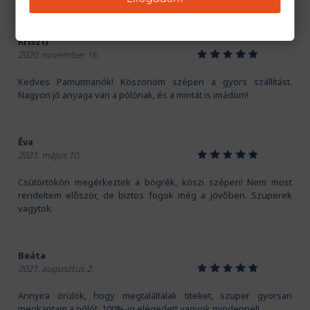
Kriszti
1
2
3
4
5
2020. november 16.
Kedves Pamutmanók! Köszönöm szépen a gyors szállítást.
Nagyon jó anyaga van a pólónak, és a mintát is imádom!
Éva
1
2
3
4
5
2021. május 10.
Csütörtökön megérkeztek a bögrék, köszi szépen! Nem most
rendeltem először, de biztos fogok még a jövőben. Szuperek
vagytok.
Beáta
1
2
3
4
5
2021. augusztus 2.
Annyira örülök, hogy megtaláltalak titeket, szuper gyorsan
megkaptam a pólót. 100%-ig elégedett vagyok mindennel!