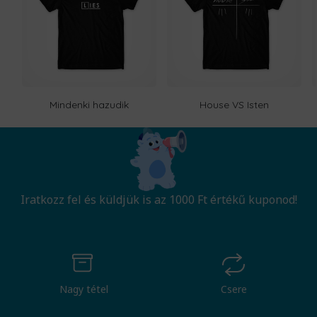
Mindenki hazudik
House VS Isten
Iratkozz fel és küldjük is az 1000 Ft értékű kuponod!
Nagy tétel
Csere