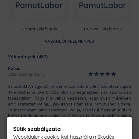
Xiaomi Telefontok
Huawei Telefontok
VÁSÁRLÓI VÉLEMÉNYEK
Vélemények (452)
Katus
1
2
3
4
5
2020. szeptember 7.
Sziasztok! A nagyobbik fiamnak szerettem volna születésnapjára
The witcher pulóvert. Több oldalt is megnéztem, ahol szomorúan
tapasztaltam, hogy már nincs készleten, vagy olyan méretben
amit szerettem volna. Ezekután találtam rá a PamutLabor oldalra.
Itt megtaláltam amit szerettem volna, ráadásul fiamnak tudtam
hozzá rendelni tornazsákot is. Előny az is, hogy többféle minta
közül lehet választani! Hihetetlen gyorsan ki is szállították.
Mindenkinek csak ajánlani tudom! Visszatértő vásárló leszek! :)
Sütik szabályzata
Köszönöm
Weboldalunk cookie-kat használ a működés