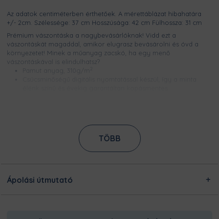
Az adatok centiméterben érthetőek. A mérettáblázat hibahatára
+/- 2cm. Szélessége: 37 cm Hosszúsága: 42 cm Fülhossza: 31 cm
Prémium vászontáska a nagybevásárlóknak! Vidd ezt a
vászontáskát magaddal, amikor elugrasz bevásárolni és óvd a
környezetet! Minek a műanyag zacskó, ha egy menő
vászontáskával is elindulhatsz?
2
Pamut anyag, 310g/m
Csúcsminőségű digitális nyomtatással készül, így a minta
élénk színű és évekig garantáltan kopásmentes
A megerősített kivitelnek köszönhetően a hétvégi sültkrumpli
partyhoz az összes krumplit biztonsággal cipelheted
Ezt a terméket a kínálatunkban megtalálható designokból
egyedileg készítjük számodra, a legnagyobb odafigyeléssel!
TÖBB
Nincsen előre legyártott raktárkészletünk, így Pamutmanóink
azon dolgoznak, hogy minél gyorsabban elkészüljenek a
rendeléseddel, és még frissen és ropogósan, kerüljön
hozzád!
Ápolási útmutató