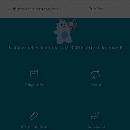
Jobban szeretem a macskákat, mint az embereket
Purrfect
Iratkozz fel és küldjük is az 1000 Ft értékű kuponod!
Nagy tétel
Csere
Mérettáblázat
Kapcsolat