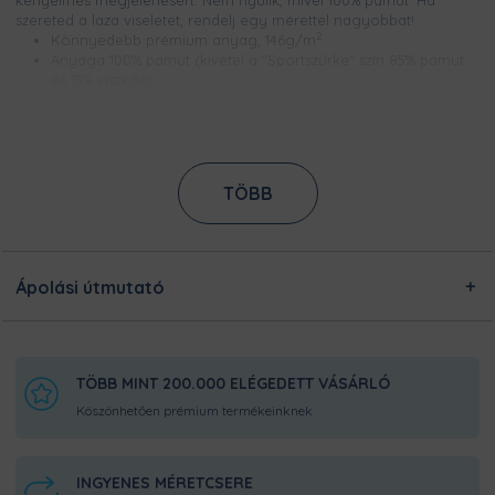
kényelmes megjelenésért. Nem nyúlik, mivel 100% pamut. Ha
szereted a laza viseletet, rendelj egy mérettel nagyobbat!
2
Könnyedebb prémium anyag, 146g/m
Anyaga 100% pamut (kivétel a "Sportszürke" szín 85% pamut
és 15% viszkóz)
Bordázott és erősített nyakpasszé
Méretek S és 2XL között
Csúcsminőségű digitális nyomtatással készül, így a minta
élénk színű, szellőzik és évekig garantáltan kopásmentes
Nem nyúlik és nem zsugorodik
TÖBB
Ezt a terméket a kínálatunkban megtalálható designokból
egyedileg készítjük számodra, a legnagyobb odafigyeléssel!
Nincsen előre legyártott raktárkészletünk, így Pamutmanóink
azon dolgoznak, hogy minél gyorsabban elkészüljenek a
Ápolási útmutató
rendeléseddel, és még frissen és ropogósan, kerüljön
hozzád!
TÖBB MINT 200.000 ELÉGEDETT VÁSÁRLÓ
Köszönhetően prémium termékeinknek
INGYENES MÉRETCSERE