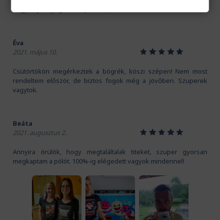
Kedves Pamutmanók! Köszönöm szépen a gyors szállítást.
Nagyon jó anyaga van a pólónak, és a mintát is imádom!
Éva
1
2
3
4
5
2021. május 10.
Csütörtökön megérkeztek a bögrék, köszi szépen! Nem most
rendeltem először, de biztos fogok még a jövőben. Szuperek
vagytok.
Beáta
1
2
3
4
5
2021. augusztus 2.
Annyira örülök, hogy megtaláltalak titeket, szuper gyorsan
megkaptam a pólót. 100%-ig elégedett vagyok mindennel!