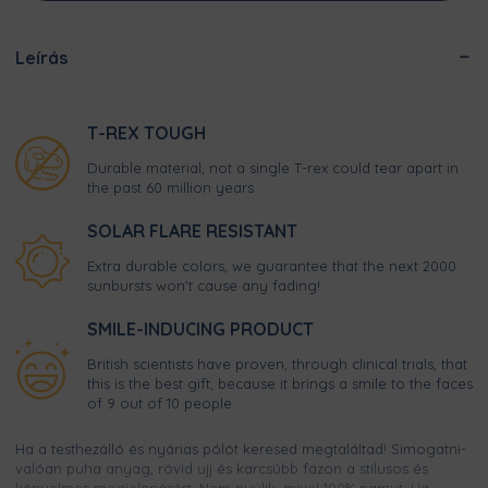
Leírás
T-REX TOUGH
Durable material, not a single T-rex could tear apart in
the past 60 million years
SOLAR FLARE RESISTANT
Extra durable colors, we guarantee that the next 2000
sunbursts won't cause any fading!
SMILE-INDUCING PRODUCT
British scientists have proven, through clinical trials, that
this is the best gift, because it brings a smile to the faces
of 9 out of 10 people.
Ha a testhezálló és nyárias pólót keresed megtaláltad! Simogatni-
valóan puha anyag, rövid ujj és karcsúbb fazon a stílusos és