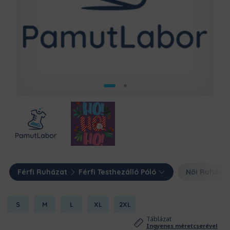
Férfi Ruházat
Férfi Testhezálló Póló
Női Ruháza
S
M
L
XL
2XL
Táblázat
Ingyenes méretcserével