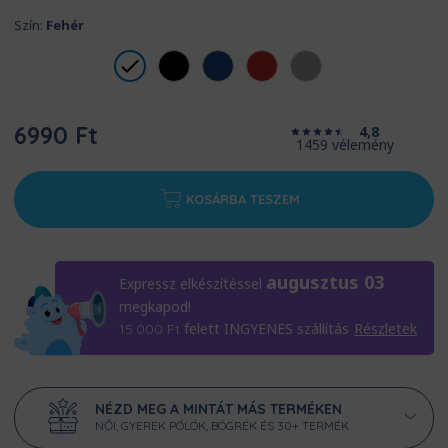
Szín:
Fehér
6990 Ft
4,8
1459 vélemény
KOSÁRBA TESZEM
augusztus 03
Expressz elkészítéssel
megkapod!
felett INGYENES szállítás
Részletek
15.000
Ft
NÉZD MEG A MINTÁT MÁS TERMÉKEN
NŐI, GYEREK PÓLÓK, BÖGRÉK ÉS 30+ TERMÉK