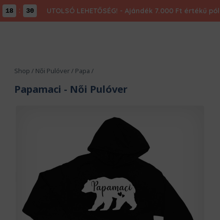
:
UTOLSÓ LEHETŐSÉG! - Ajándék 7.000 Ft értékű póló 
18
29
Shop
/
Női Pulóver
/
Papa
/
Papamaci
- Női Pulóver