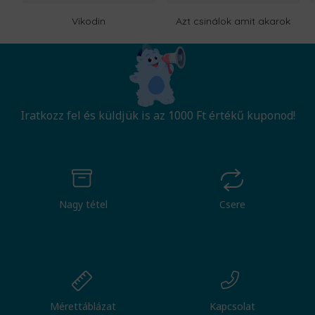
Vikodin
Azt csinálok amit akarok
Iratkozz fel és küldjük is az 1000 Ft értékű kuponod!
Nagy tétel
Csere
Mérettáblázat
Kapcsolat