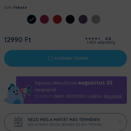
Szín:
Fekete
12990 Ft
4,8
1459 vélemény
KOSÁRBA TESZEM
augusztus 03
Expressz elkészítéssel
megkapod!
felett INGYENES szállítás
Részletek
15.000
Ft
NÉZD MEG A MINTÁT MÁS TERMÉKEN
NŐI, GYEREK PÓLÓK, BÖGRÉK ÉS 30+ TERMÉK