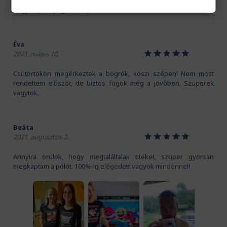
Kedves Pamutmanók! Köszönöm szépen a gyors szállítást.
Nagyon jó anyaga van a pólónak, és a mintát is imádom!
Éva
1
2
3
4
5
2021. május 10.
Csütörtökön megérkeztek a bögrék, köszi szépen! Nem most
rendeltem először, de biztos fogok még a jövőben. Szuperek
vagytok.
Beáta
1
2
3
4
5
2021. augusztus 2.
Annyira örülök, hogy megtaláltalak titeket, szuper gyorsan
megkaptam a pólót. 100%-ig elégedett vagyok mindennel!