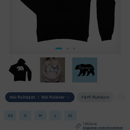
Női Ruházat
Női Pulóver
Férfi Ruházat
Gye
XS
S
M
L
XL
Táblázat
Ingyenes méretcserével