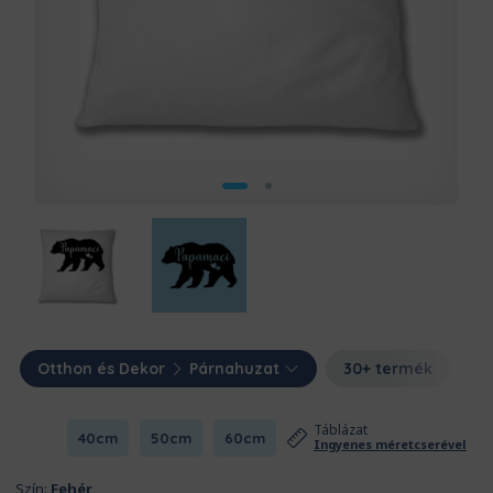
Otthon és Dekor
Párnahuzat
30+ termék
Táblázat
40cm
50cm
60cm
Ingyenes méretcserével
Szín:
Fehér