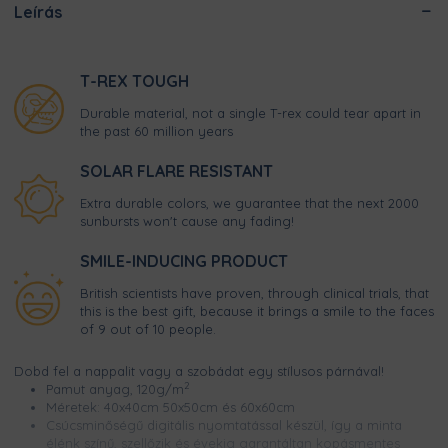
Leírás
T-REX TOUGH
Durable material, not a single T-rex could tear apart in
the past 60 million years
SOLAR FLARE RESISTANT
Extra durable colors, we guarantee that the next 2000
sunbursts won't cause any fading!
SMILE-INDUCING PRODUCT
British scientists have proven, through clinical trials, that
this is the best gift, because it brings a smile to the faces
of 9 out of 10 people.
Dobd fel a nappalit vagy a szobádat egy stílusos párnával!
2
Pamut anyag, 120g/m
Méretek: 40x40cm 50x50cm és 60x60cm
Csúcsminőségű digitális nyomtatással készül, így a minta
élénk színű, szellőzik és évekig garantáltan kopásmentes