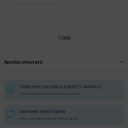
A bélést nem tartalmazza!
A párnahuzat az oldalán nyílik és bújtatós
Ezt a terméket a kínálatunkban megtalálható designokból
egyedileg készítjük számodra, a legnagyobb odafigyeléssel!
Nincsen előre legyártott raktárkészletünk, így Pamutmanóink
azon dolgoznak, hogy minél gyorsabban elkészüljenek a
TÖBB
rendeléseddel, és még frissen és ropogósan, kerüljön
hozzád!
Ápolási útmutató
TÖBB MINT 200.000 ELÉGEDETT VÁSÁRLÓ
Köszönhetően prémium termékeinknek
INGYENES MÉRETCSERE
Rossz méretet rendeltél? Semmi gond!