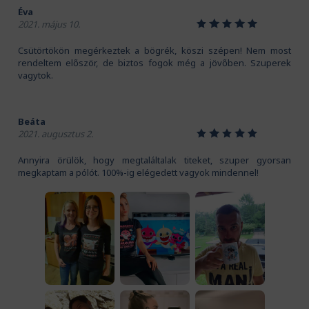
Éva
1
2
3
4
5
2021. május 10.
Csütörtökön megérkeztek a bögrék, köszi szépen! Nem most
rendeltem először, de biztos fogok még a jövőben. Szuperek
vagytok.
Beáta
1
2
3
4
5
2021. augusztus 2.
Annyira örülök, hogy megtaláltalak titeket, szuper gyorsan
megkaptam a pólót. 100%-ig elégedett vagyok mindennel!