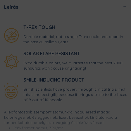
Leírás
T-REX TOUGH
Durable material, not a single T-rex could tear apart in
the past 60 million years
SOLAR FLARE RESISTANT
Extra durable colors, we guarantee that the next 2000
sunbursts won't cause any fading!
SMILE-INDUCING PRODUCT
British scientists have proven, through clinical trials, that
this is the best gift, because it brings a smile to the faces
of 9 out of 10 people.
A legfontosabb szempont számunkra, hogy érezd magad
különlegesnek és egyedinek. Ezért bevezettük kínálatunkba a
farmer kabátot, amely laza, vagány és tükrözi stílusod.
2
99% farmer pamut, 390/m