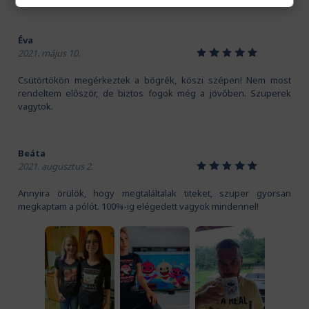
Éva
1
2
3
4
5
2021. május 10.
Csütörtökön megérkeztek a bögrék, köszi szépen! Nem most
rendeltem először, de biztos fogok még a jövőben. Szuperek
vagytok.
Beáta
1
2
3
4
5
2021. augusztus 2.
Annyira örülök, hogy megtaláltalak titeket, szuper gyorsan
megkaptam a pólót. 100%-ig elégedett vagyok mindennel!