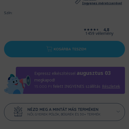
Ingyenes méretcserével
Szín:
4,8
1459 vélemény
KOSÁRBA TESZEM
augusztus 03
Expressz elkészítéssel
megkapod!
felett INGYENES szállítás
Részletek
15.000
Ft
NÉZD MEG A MINTÁT MÁS TERMÉKEN
NŐI, GYEREK PÓLÓK, BÖGRÉK ÉS 30+ TERMÉK