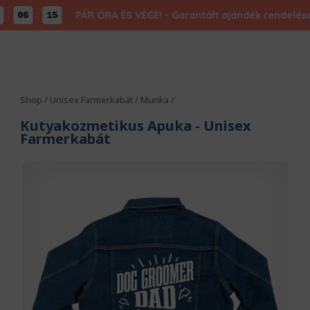
:
PÁR ÓRA ÉS VÉGE! - Garantált ajándék rendelésed 
06
15
Shop
/
Unisex Farmerkabát
/
Munka
/
Kutyakozmetikus Apuka
- Unisex
Farmerkabát