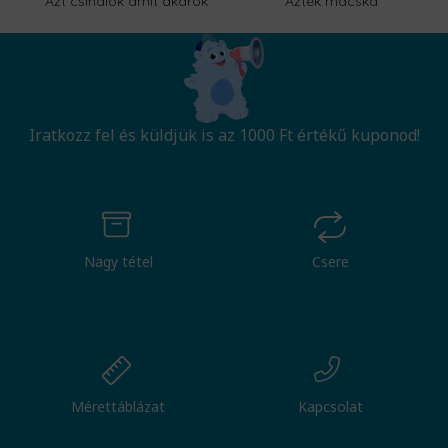
Azt csinálok amit akarok
Azték macska
Iratkozz fel és küldjük is az 1000 Ft értékű kuponod!
Nagy tétel
Csere
Mérettáblázat
Kapcsolat