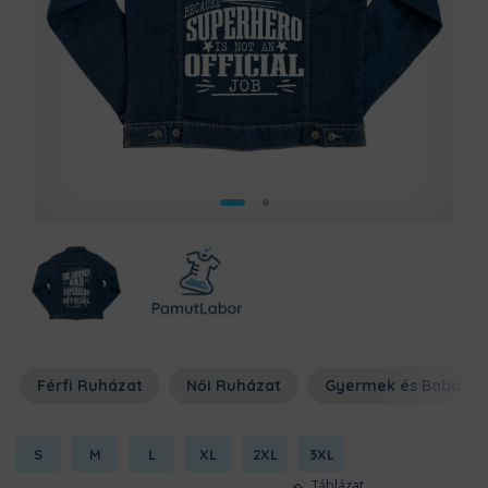
Férfi Ruházat
Női Ruházat
Gyermek és Baba
S
M
L
XL
2XL
3XL
Táblázat