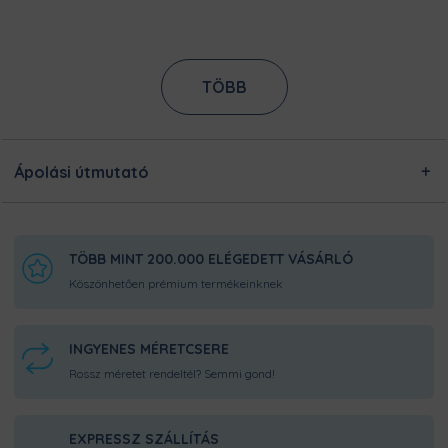
egyedileg készítjük számodra, a legnagyobb odafigyeléssel!
Nincsen előre legyártott raktárkészletünk, így Pamutmanóink
azon dolgoznak, hogy minél gyorsabban elkészüljenek a
rendeléseddel, és még frissen és ropogósan, kerüljön
hozzád!
TÖBB
Ápolási útmutató
TÖBB MINT 200.000 ELÉGEDETT VÁSÁRLÓ
Köszönhetően prémium termékeinknek
INGYENES MÉRETCSERE
Rossz méretet rendeltél? Semmi gond!
EXPRESSZ SZÁLLÍTÁS