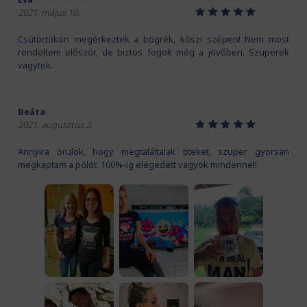
1
2
3
4
5
2021. május 10.
Csütörtökön megérkeztek a bögrék, köszi szépen! Nem most
rendeltem először, de biztos fogok még a jövőben. Szuperek
vagytok.
Beáta
1
2
3
4
5
2021. augusztus 2.
Annyira örülök, hogy megtaláltalak titeket, szuper gyorsan
megkaptam a pólót. 100%-ig elégedett vagyok mindennel!