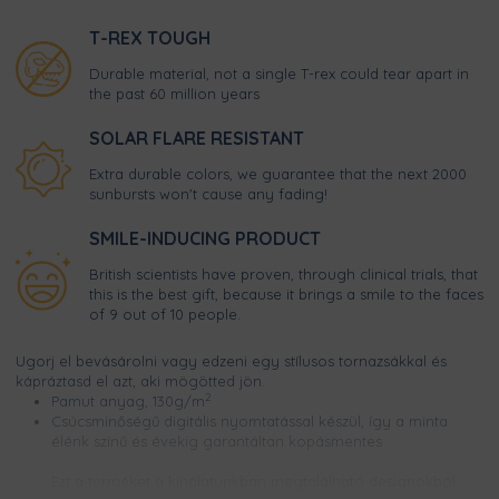
T-REX TOUGH
Durable material, not a single T-rex could tear apart in
the past 60 million years
SOLAR FLARE RESISTANT
Extra durable colors, we guarantee that the next 2000
sunbursts won't cause any fading!
SMILE-INDUCING PRODUCT
British scientists have proven, through clinical trials, that
this is the best gift, because it brings a smile to the faces
of 9 out of 10 people.
Ugorj el bevásárolni vagy edzeni egy stílusos tornazsákkal és
kápráztasd el azt, aki mögötted jön.
2
Pamut anyag, 130g/m
Csúcsminőségű digitális nyomtatással készül, így a minta
élénk színű és évekig garantáltan kopásmentes
Ezt a terméket a kínálatunkban megtalálható designokból