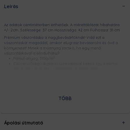
Leírás
Az adatok centiméterben érthetőek. A mérettáblázat hibahatára
+/- 2cm. Szélessége: 37 cm Hosszúsága: 42 cm Fülhossza: 31 cm
Prémium vászontáska a nagybevásárlóknak! Vidd ezt a
vászontáskát magaddal, amikor elugrasz bevásárolni és óvd a
környezetet! Minek a műanyag zacskó, ha egy menő
vászontáskával is elindulhatsz?
2
Pamut anyag, 310g/m
Csúcsminőségű digitális nyomtatással készül, így a minta
élénk színű és évekig garantáltan kopásmentes
A megerősített kivitelnek köszönhetően a hétvégi sültkrumpli
partyhoz az összes krumplit biztonsággal cipelheted
Ezt a terméket a kínálatunkban megtalálható designokból
egyedileg készítjük számodra, a legnagyobb odafigyeléssel!
TÖBB
Nincsen előre legyártott raktárkészletünk, így Pamutmanóink
azon dolgoznak, hogy minél gyorsabban elkészüljenek a
rendeléseddel, és még frissen és ropogósan, kerüljön
hozzád!
Ápolási útmutató