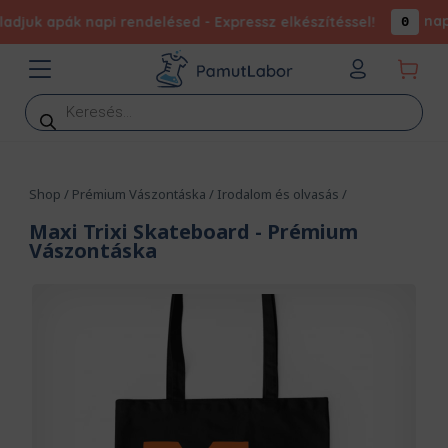
nap
juk apák napi rendelésed - Expressz elkészítéssel!
0
Products
search
Shop
/
Prémium Vászontáska
/
Irodalom és olvasás
/
Maxi Trixi Skateboard
- Prémium
Vászontáska