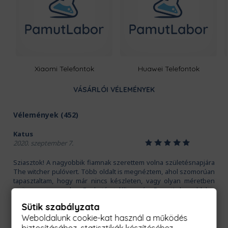
Xiaomi Telefontok
Huawei Telefontok
VÁSÁRLÓI VÉLEMÉNYEK
Vélemények (452)
Katus
1
2
3
4
5
2020. szeptember 7.
Sziasztok! A nagyobbik fiamnak szerettem volna születésnapjára
The witcher pulóvert. Több oldalt is megnéztem, ahol szomorúan
tapasztaltam, hogy már nincs készleten, vagy olyan méretben
amit szerettem volna. Ezekután találtam rá a PamutLabor oldalra.
Itt megtaláltam amit szerettem volna, ráadásul fiamnak tudtam
Sütik szabályzata
hozzá rendelni tornazsákot is. Előny az is, hogy többféle minta
Weboldalunk cookie-kat használ a működés
közül lehet választani! Hihetetlen gyorsan ki is szállították.
Mindenkinek csak ajánlani tudom! Visszatértő vásárló leszek! :)
biztosításához, statisztikák készítéséhez,