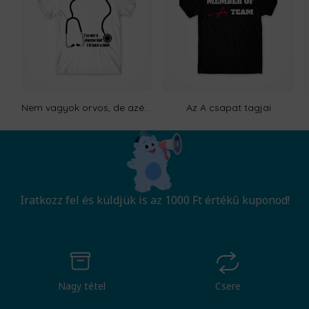
Nem vagyok orvos, de azért vetek rád egy pillantást
Az A csapat tagjai
Iratkozz fel és küldjük is az 1000 Ft értékű kuponod!
Nagy tétel
Csere