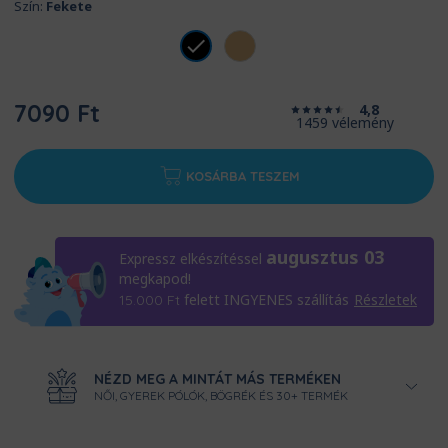
Szín:
Fekete
7090 Ft
4,8
1459 vélemény
KOSÁRBA TESZEM
augusztus 03
Expressz elkészítéssel
megkapod!
felett INGYENES szállítás
Részletek
15.000
Ft
NÉZD MEG A MINTÁT MÁS TERMÉKEN
NŐI, GYEREK PÓLÓK, BÖGRÉK ÉS 30+ TERMÉK