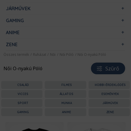
JÁRMŰVEK
GAMING
ANIME
ZENE
Összes termék
/
Ruházat
/
Női
/
Női Póló
/
Női O-nyakú Póló
Szűrő
Női O-nyakú Póló
CSALÁD
FILMES
HOBBI-ÉRDEKLŐDÉS
VICCES
ÁLLATOS
ESEMÉNYEK
SPORT
MUNKA
JÁRMŰVEK
GAMING
ANIME
ZENE