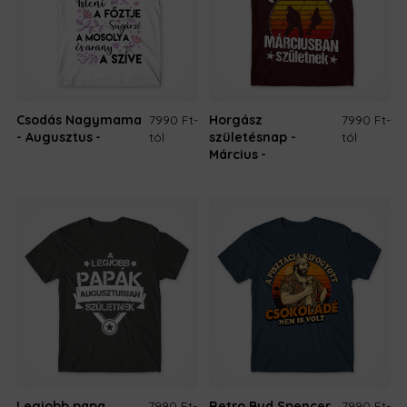
Csodás Nagymama
7990 Ft
-
Horgász
7990 Ft
-
- Augusztus
tól
születésnap -
tól
Március
Legjobb papa
7990 Ft
-
Retro Bud Spencer
7990 Ft
-