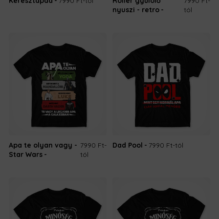
Keresztapád
7990 Ft
-tól
Roller gyűlölő
7990 Ft
-
nyuszi - retro
tól
Apa te olyan vagy -
7990 Ft
-
Dad Pool
7990 Ft
-tól
Star Wars
tól