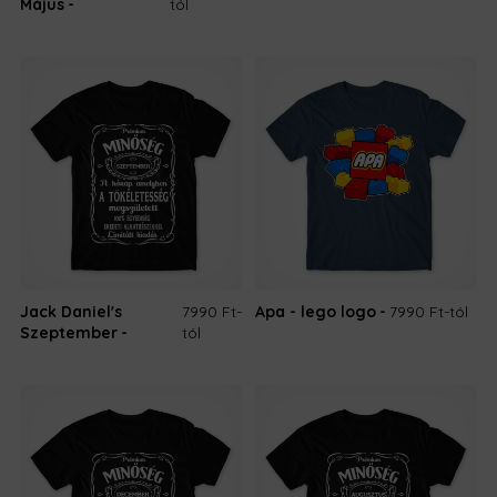
Május
tól
Jack Daniel's
7990 Ft
-
Apa - lego logo
7990 Ft
-tól
Szeptember
tól