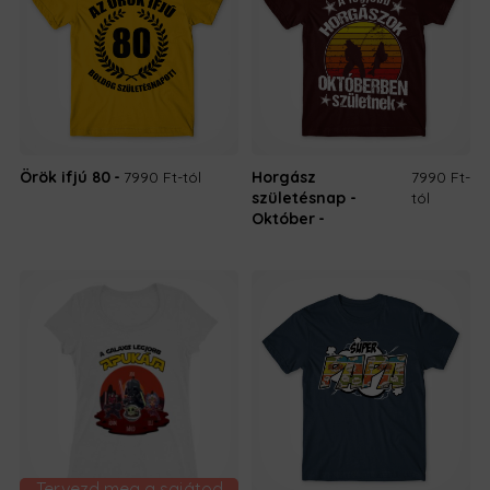
Örök ifjú 80
7990 Ft
-tól
Horgász
7990 Ft
-
születésnap -
tól
Október
Tervezd meg a sajátod