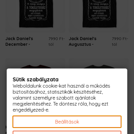
Jack Daniel's
7990 Ft
-
Jack Daniel's
7990 Ft
-
December
tól
Augusztus
tól
Sütik szabályzata
Weboldalunk cookie-kat használ a működés
biztosításához, statisztikák készítéséhez,
valamint személyre szabott ajánlatok
megjelenítéséhez. Te döntesz róla, hogy ezt
engedélyezed-e.
Beállítások
Horgász
7990 Ft
-
Legjobb papa
7990 Ft
-
születésnap -
tól
Március
tól