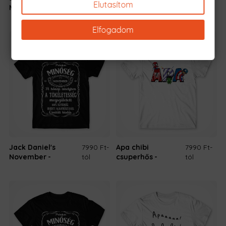
Elutasítom
Május
Elfogadom
Jack Daniel's
7990 Ft
-
Apa chibi
7990 Ft
-
November
tól
csuperhős
tól