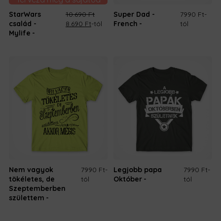
StarWars
10.690
Ft
Super Dad -
7990 Ft
-
Original
Current
család -
8.690
Ft
-tól
French
tól
price
price
Mylife
was:
is:
10.690 Ft.
8.690 Ft.
Nem vagyok
7990 Ft
-
Legjobb papa
7990 Ft
-
tökéletes, de
tól
Október
tól
Szeptemberben
születtem