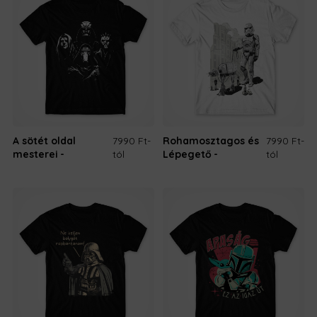
A sötét oldal
7990 Ft
-
Rohamosztagos és
7990 Ft
-
mesterei
tól
Lépegető
tól