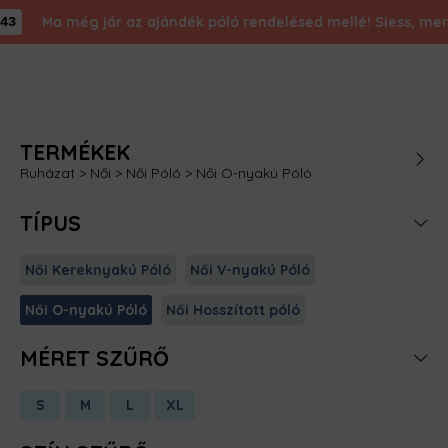
Ma még jár az ajándék póló rendelésed mellé! Siess, mert fogy
TERMÉKEK
Ruházat
>
Női
>
Női Póló
>
Női O-nyakú Póló
TÍPUS
Női Kereknyakú Póló
Női V-nyakú Póló
Női O-nyakú Póló
Női Hosszított póló
MÉRET SZŰRŐ
S
M
L
XL