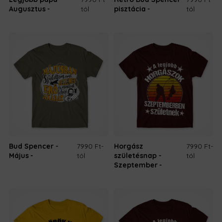
Augusztus
tól
pisztácia
tól
Bud Spencer -
7990 Ft
-
Horgász
7990 Ft
-
Május
tól
születésnap -
tól
Szeptember