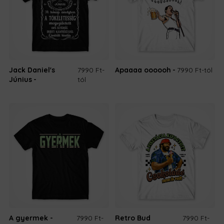
Jack Daniel's
7990 Ft
-
Apaaaa oooooh
7990 Ft
-tól
Június
tól
A gyermek -
7990 Ft
-
Retro Bud
7990 Ft
-