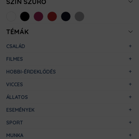
SZÍN SZŰRŐ
Fehér
Fekete
Pink
Piros
Sötétkék
Sportszürke
TÉMÁK
CSALÁD
FILMES
HOBBI-ÉRDEKLŐDÉS
VICCES
ÁLLATOS
ESEMÉNYEK
SPORT
MUNKA