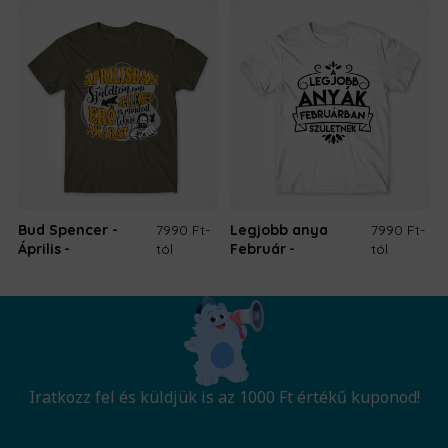
Bud Spencer -
7990 Ft
-
Legjobb anya
7990 Ft
-
Április
tól
Február
tól
Iratkozz fel és küldjük is az 1000 Ft értékű kuponod!