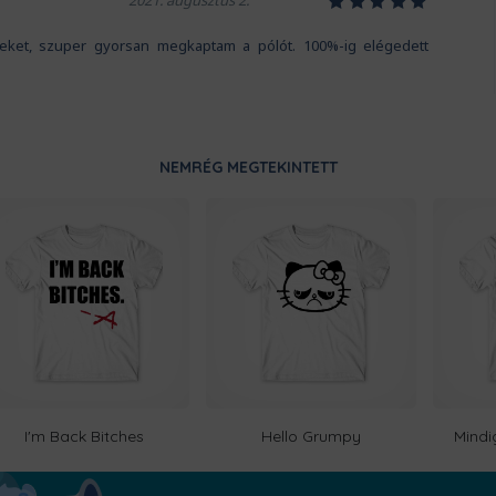
2021. augusztus 2.
iteket, szuper gyorsan megkaptam a pólót. 100%-ig elégedett
NEMRÉG MEGTEKINTETT
I'm Back Bitches
Hello Grumpy
Mindi