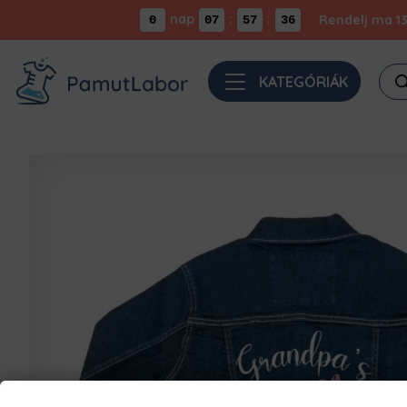
nap
:
:
Rendelj ma 13
0
07
57
36
Pro
KATEGÓRIÁK
sea