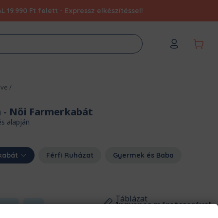
9.990 Ft felett - Expressz elkészítéssel!
ve
/
a
- Női Farmerkabát
és alapján
kabát
Férfi Ruházat
Gyermek és Baba
Táblázat
Ingyenes méretcserével
XL
2XL