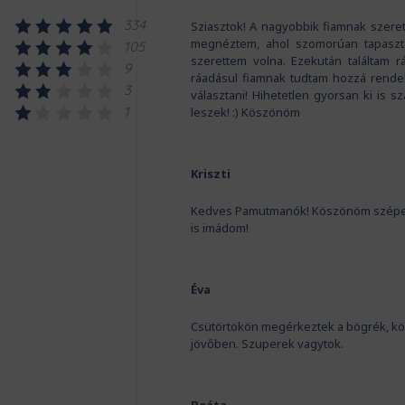
334
Sziasztok! A nagyobbik fiamnak szeret
megnéztem, ahol szomorúan tapaszta
105
szerettem volna. Ezekután találtam r
9
ráadásul fiamnak tudtam hozzá rendeln
3
választani! Hihetetlen gyorsan ki is sz
1
leszek! :) Köszönöm
Kriszti
Kedves Pamutmanók! Köszönöm szépen a 
is imádom!
Éva
Csütörtökön megérkeztek a bögrék, kö
jövőben. Szuperek vagytok.