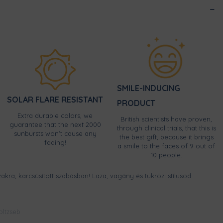
SMILE-INDUCING
SOLAR FLARE RESISTANT
PRODUCT
Extra durable colors, we
British scientists have proven,
guarantee that the next 2000
through clinical trials, that this is
sunbursts won't cause any
the best gift, because it brings
fading!
a smile to the faces of 9 out of
10 people.
akra, karcsúsított szabásban! Laza, vagány és tükrözi stílusod.
ltzseb