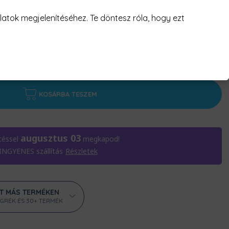
atok megjelenítéséhez. Te döntesz róla, hogy ezt
KOSÁRBA TESZEM
augusztus 03
téssel
megkapod!
 INGYENES szállítás
Részletek
ÁT MÁS TERMÉKEN
ÖGRÉK ÉS 30+ TERMÉK