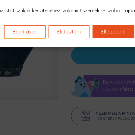
Szín:
Sötétkék
 statisztikák készítéséhez, valamint személyre szabott ajánl
Beállítások
Elutasítom
Elfogadom
19990 Ft
Expressz elkészí
felett
15.000
Ft
NÉZD MEG A MINT
NŐI, GYEREK PÓLÓK, B