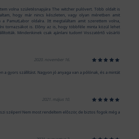
tem volna születésnapjára The witcher pulóvert. Több oldalt is
ltam, hogy már nincs készleten, vagy olyan méretben amit
á a PamutLabor oldalra. Itt megtaláltam amit szerettem volna,
i tornazsákot is. Előny az is, hogy többféle minta közül lehet
állították. Mindenkinek csak ajánlani tudom! Visszatértő vásárló
1
2
3
4
5
2020. november 16.
gyors szállítást. Nagyon jó anyaga van a pólónak, és a mintát
1
2
3
4
5
2021. május 10.
szi szépen! Nem most rendeltem először, de biztos fogok még a
1
2
3
4
5