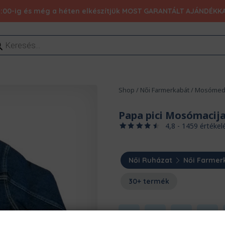
:00-ig és még a héten elkészítjük MOST GARANTÁLT AJÁNDÉKKAL 1
ducts
rch
Shop
/
Női Farmerkabát
/
Mosómed
Papa pici Mosómacij
4,8 - 1459 értékel
Női Ruházat
Női Farmer
30+ termék
XS
S
M
L