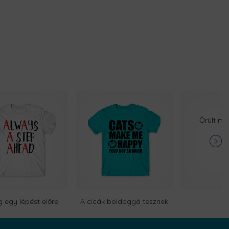
Őrült ma
g egy lépést előre
A cicák boldoggá tesznek