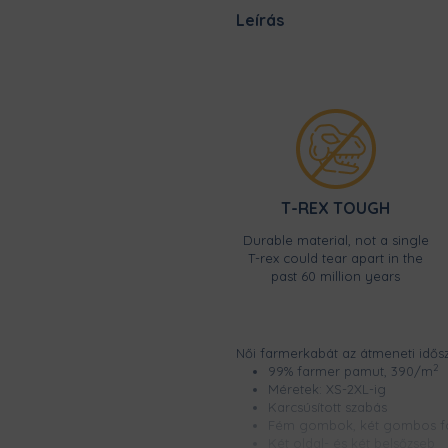
Leírás
T-REX TOUGH
Durable material, not a single
T-rex could tear apart in the
past 60 million years
Női farmerkabát az átmeneti idősz
2
99% farmer pamut, 390/m
Méretek: XS-2XL-ig
Karcsúsított szabás
Fém gombok, két gombos fo
Két oldal- és két belsőzseb