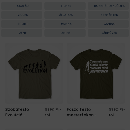
CSALÁD
FILMES
HOBBI-ÉRDEKLŐDÉS
VICCES
ÁLLATOS
ESEMÉNYEK
SPORT
MUNKA
GAMING
ZENE
ANIME
JÁRMŰVEK
Szobafestő
5990 Ft
-
Fasza festő
5990 Ft
-
Evolúció
tól
mesterfokon
tól