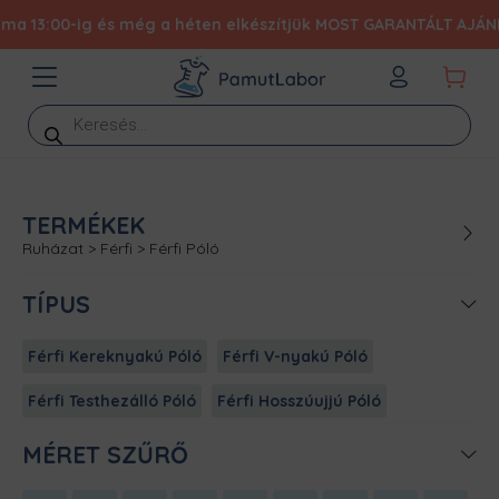
00-ig és még a héten elkészítjük MOST GARANTÁLT AJÁNDÉKKAL 19
Products
search
TERMÉKEK
Ruházat
>
Férfi
>
Férfi Póló
TÍPUS
Férfi Kereknyakú Póló
Férfi V-nyakú Póló
Férfi Testhezálló Póló
Férfi Hosszúujjú Póló
MÉRET SZŰRŐ