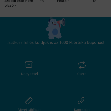
szobafestő nem
tól
Festő
tól
olcsó
Iratkozz fel és küldjük is az 1000 Ft értékű kuponod!
Nagy tétel
Csere
Mérettáblázat
Kapcsolat