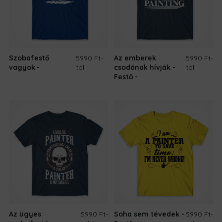
Szobafestő
5990 Ft
-
Az emberek
5990 Ft
-
vagyok
tól
csodának hívják -
tól
Festő
Az ügyes
5990 Ft
-
Soha sem tévedek -
5990 Ft
-