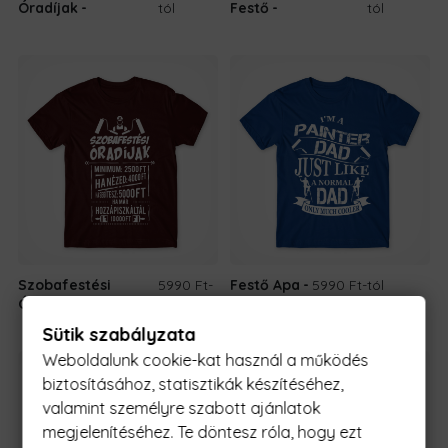
Óradíjak
tól
Festő
tól
Szobafestési
5990 Ft
-
Festő Apa
5990 Ft
-tól
Óradíjak
tól
Sütik szabályzata
Weboldalunk cookie-kat használ a működés
biztosításához, statisztikák készítéséhez,
valamint személyre szabott ajánlatok
megjelenítéséhez. Te döntesz róla, hogy ezt