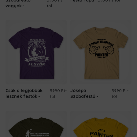
vagyok
tól
Csak a legjobbak
5990 Ft
-
Jóképű
5990 Ft
-
lesznek festők
tól
Szobafestő
tól