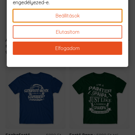
engedélyezed-e.
Beállítások
Elutasítom
A legjobb
5990 Ft
-
A legjobb
5990 Ft
-
szobafestő a
tól
szobafestő a
tól
Elfogadom
galaxisban
galaxisban
Szobafestő
5990 Ft
-
Festő Papa
5990 Ft
-tól