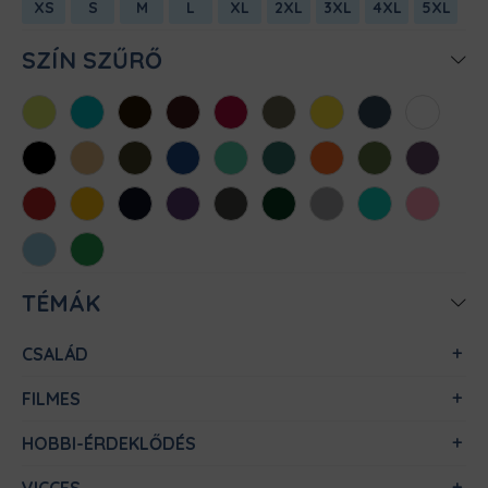
XS
S
M
L
XL
2XL
3XL
4XL
5XL
SZÍN SZŰRŐ
Almazöld
Atollkék
Barna
Bordó
Chili
Cink
Citromsárga
Denim
Fehér
Fekete
Homok
Khaki
Királykék
Menta
Méregzöld
Narancs
Oliva
Padlizsán
Piros
Sárga
Sötétkék
Sötétlila
Sötétszürke
Sötétzöld
Sportszürke
Türkiz
Világos
rózsaszín
Világoskék
Zöld
TÉMÁK
CSALÁD
FILMES
HOBBI-ÉRDEKLŐDÉS