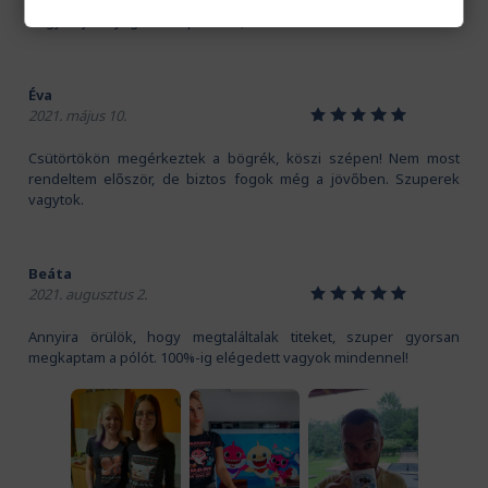
Kedves Pamutmanók! Köszönöm szépen a gyors szállítást.
Nagyon jó anyaga van a pólónak, és a mintát is imádom!
Éva
1
2
3
4
5
2021. május 10.
Csütörtökön megérkeztek a bögrék, köszi szépen! Nem most
rendeltem először, de biztos fogok még a jövőben. Szuperek
vagytok.
Beáta
1
2
3
4
5
2021. augusztus 2.
Annyira örülök, hogy megtaláltalak titeket, szuper gyorsan
megkaptam a pólót. 100%-ig elégedett vagyok mindennel!