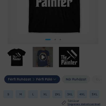
Férfi Ruházat
Férfi Póló
Női Ruházat
Gyerm
S
M
L
XL
2XL
3XL
4XL
5XL
Táblázat
Ingyenes méretcserével