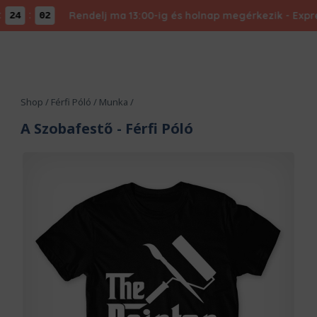
:
Rendelj ma 13:00-ig és holnap megérkezik - Express
24
02
Shop
/
Férfi Póló
/
Munka
/
A Szobafestő
- Férfi Póló