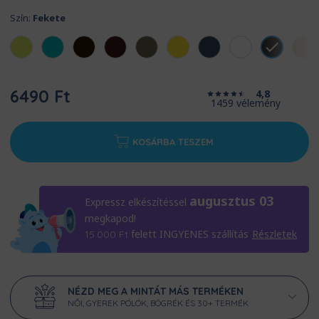
Szín:
Fekete
6490 Ft
4,8
1459 vélemény
KOSÁRBA TESZEM
augusztus 03
Expressz elkészítéssel
megkapod!
felett INGYENES szállítás
Részletek
15.000
Ft
NÉZD MEG A MINTÁT MÁS TERMÉKEN
NŐI, GYEREK PÓLÓK, BÖGRÉK ÉS 30+ TERMÉK