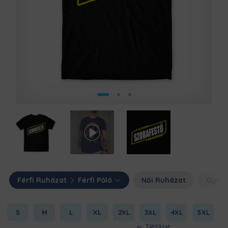
Férfi Ruházat
Férfi Póló
Női Ruházat
Gyerm
S
M
L
XL
2XL
3XL
4XL
5XL
Táblázat