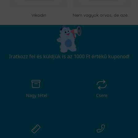
Vikodin
Nem vagyok orvos, de azért vetek rád egy pillantást
Iratkozz fel és küldjük is az 1000 Ft értékű kuponod!
Nagy tétel
Csere