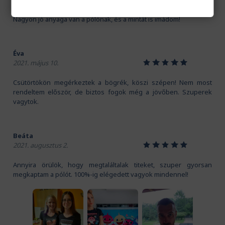
Kedves Pamutmanók! Köszönöm szépen a gyors szállítást.
Nagyon jó anyaga van a pólónak, és a mintát is imádom!
Éva
1
2
3
4
5
2021. május 10.
Csütörtökön megérkeztek a bögrék, köszi szépen! Nem most
rendeltem először, de biztos fogok még a jövőben. Szuperek
vagytok.
Beáta
1
2
3
4
5
2021. augusztus 2.
Annyira örülök, hogy megtaláltalak titeket, szuper gyorsan
megkaptam a pólót. 100%-ig elégedett vagyok mindennel!