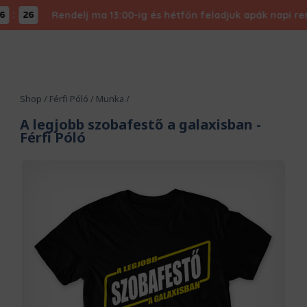
Rendelj ma 13:00-ig és hétfőn feladjuk apák napi rendel
26
Shop
/
Férfi Póló
/
Munka
/
A legjobb szobafestő a galaxisban
-
Férfi Póló