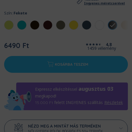
Ingyenes méretcserével
Szín:
Fekete
6490 Ft
4,8
1459 vélemény
KOSÁRBA TESZEM
augusztus 03
Expressz elkészítéssel
megkapod!
felett INGYENES szállítás
Részletek
15.000
Ft
NÉZD MEG A MINTÁT MÁS TERMÉKEN
NŐI, GYEREK PÓLÓK, BÖGRÉK ÉS 30+ TERMÉK