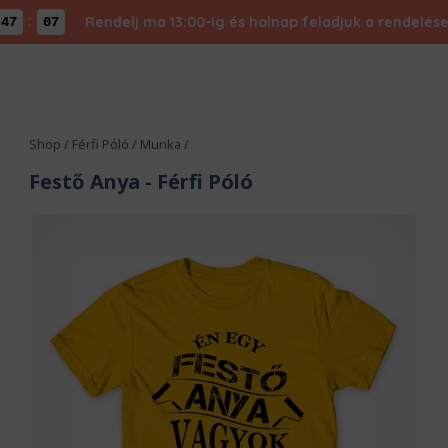
:
Rendelj ma 13:00-ig és holnap feladjuk a rendelésed - 
06
Shop
/
Férfi Póló
/
Munka
/
Festő Anya
- Férfi Póló