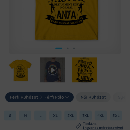
Férfi Ruházat
Férfi Póló
Női Ruházat
Gyerm
S
M
L
XL
2XL
3XL
4XL
5XL
Táblázat
Ingyenes méretcserével