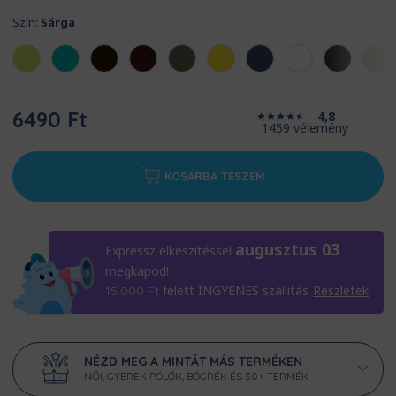
Szín:
Sárga
6490 Ft
4,8
1459 vélemény
KOSÁRBA TESZEM
augusztus 03
Expressz elkészítéssel
megkapod!
felett INGYENES szállítás
Részletek
15.000
Ft
NÉZD MEG A MINTÁT MÁS TERMÉKEN
NŐI, GYEREK PÓLÓK, BÖGRÉK ÉS 30+ TERMÉK