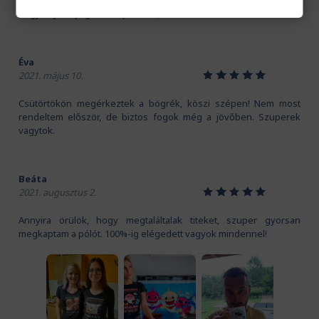
Kedves Pamutmanók! Köszönöm szépen a gyors szállítást.
Nagyon jó anyaga van a pólónak, és a mintát is imádom!
Éva
1
2
3
4
5
2021. május 10.
Csütörtökön megérkeztek a bögrék, köszi szépen! Nem most
rendeltem először, de biztos fogok még a jövőben. Szuperek
vagytok.
Beáta
1
2
3
4
5
2021. augusztus 2.
Annyira örülök, hogy megtaláltalak titeket, szuper gyorsan
megkaptam a pólót. 100%-ig elégedett vagyok mindennel!