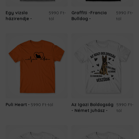
Egy vizsla
5990 Ft
-
Graffiti -Francia
5990 Ft
-
házirendje
tól
Bulldog
tól
Puli Heart
5990 Ft
-tól
Az Igazi Boldogság
5990 Ft
-
- Német juhász
tól