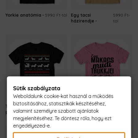
Yorkie anatómia
5990 Ft
-tól
Egy tacsi
5990 Ft
-
házirendje
tól
Sütik szabályzata
Weboldalunk cookie-kat használ a működés
biztosításához, statisztikák készítéséhez,
Tacsis csúnya
5990 Ft
-
Makacs Mudi
5990 Ft
-tól
valamint személyre szabott ajánlatok
pulcsi
tól
megjelenítéséhez. Te döntesz róla, hogy ezt
engedélyezed-e.