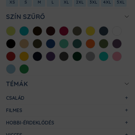
XS
S
M
L
XL
2XL
3XL
4XL
5XL
SZÍN SZŰRŐ
Almazöld
Atollkék
Barna
Bordó
Chili
Cink
Citromsárga
Denim
Fehér
Fekete
Homok
Khaki
Királykék
Menta
Méregzöld
Narancs
Oliva
Padlizsán
Piros
Sárga
Sötétkék
Sötétlila
Sötétszürke
Sötétzöld
Sportszürke
Türkiz
Világos
rózsaszín
Világoskék
Zöld
TÉMÁK
CSALÁD
FILMES
HOBBI-ÉRDEKLŐDÉS