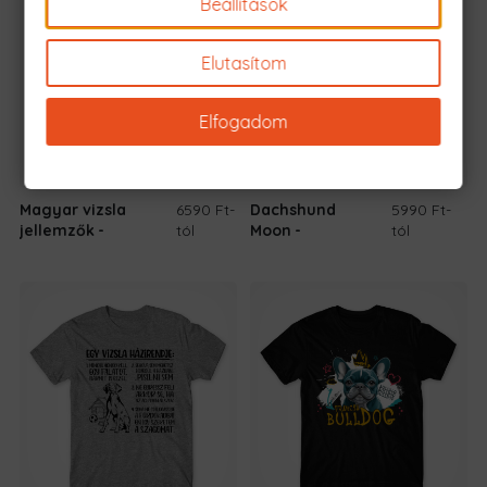
Beállítások
Elutasítom
Elfogadom
Magyar vizsla
6590 Ft
-
Dachshund
5990 Ft
-
jellemzők
tól
Moon
tól