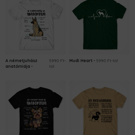
A németjuhász
5990 Ft
-
Mudi Heart
5990 Ft
-tól
anatómiája
tól