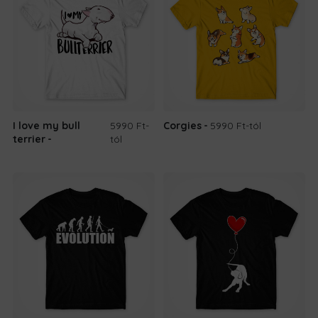
I love my bull
5990 Ft
-
Corgies
5990 Ft
-tól
terrier
tól