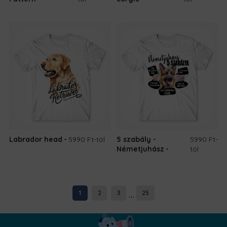
Labrador head
5990 Ft
-tól
5 szabály -
5990 Ft
-
Németjuhász
tól
...
1
2
3
25