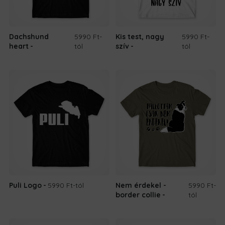
Dachshund
5990 Ft
-
Kis test, nagy
5990 Ft
-
heart
tól
szív
tól
Puli Logo
5990 Ft
-tól
Nem érdekel -
5990 Ft
-
border collie
tól