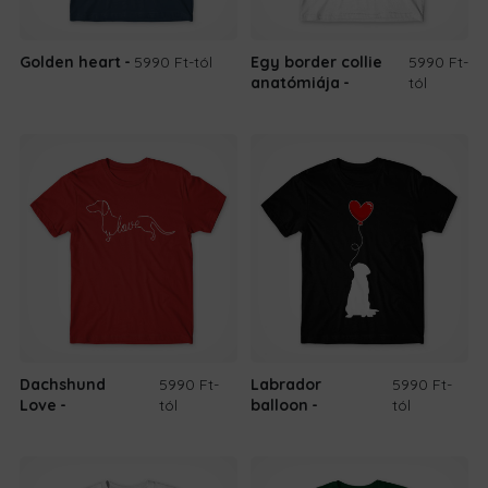
Golden heart
5990 Ft
-tól
Egy border collie
5990 Ft
-
anatómiája
tól
Dachshund
5990 Ft
-
Labrador
5990 Ft
-
Love
tól
balloon
tól