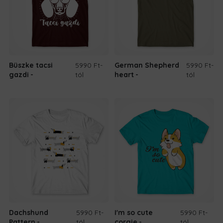
Büszke tacsi
5990 Ft
-
German Shepherd
5990 Ft
-
gazdi
tól
heart
tól
Dachshund
5990 Ft
-
I'm so cute
5990 Ft
-
Pattern
tól
corgie
tól