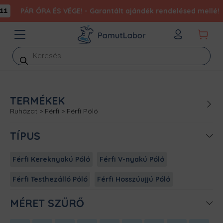
PÁR ÓRA ÉS VÉGE! - Garantált ajándék rendelésed mellé!
0
Products
search
TERMÉKEK
Ruházat
>
Férfi
>
Férfi Póló
TÍPUS
Férfi Kereknyakú Póló
Férfi V-nyakú Póló
Férfi Testhezálló Póló
Férfi Hosszúujjú Póló
MÉRET SZŰRŐ