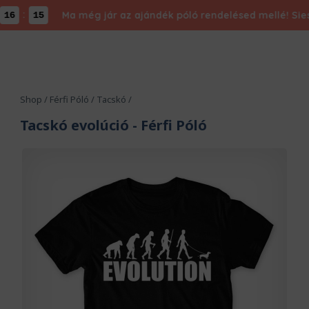
:
Ma még jár az ajándék póló rendelésed mellé! Siess,
6
14
Shop
/
Férfi Póló
/
Tacskó
/
Tacskó evolúció
- Férfi Póló