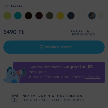
Szín:
Fekete
6490 Ft
4,8
1459 vélemény
KOSÁRBA TESZEM
augusztus 03
Expressz elkészítéssel
megkapod!
felett INGYENES szállítás
Részletek
15.000
Ft
NÉZD MEG A MINTÁT MÁS TERMÉKEN
NŐI, GYEREK PÓLÓK, BÖGRÉK ÉS 30+ TERMÉK