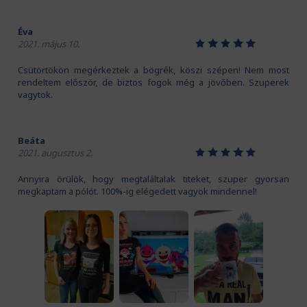
Éva
1
2
3
4
5
2021. május 10.
Csütörtökön megérkeztek a bögrék, köszi szépen! Nem most
rendeltem először, de biztos fogok még a jövőben. Szuperek
vagytok.
Beáta
1
2
3
4
5
2021. augusztus 2.
Annyira örülök, hogy megtaláltalak titeket, szuper gyorsan
megkaptam a pólót. 100%-ig elégedett vagyok mindennel!