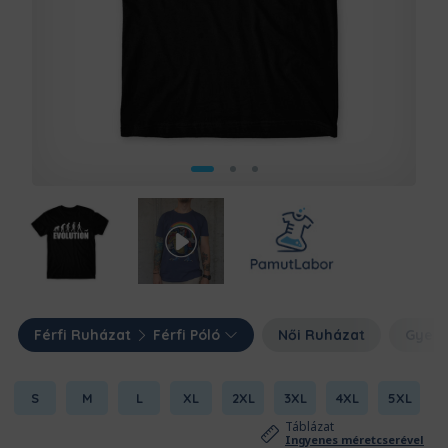
Férfi Ruházat
Férfi Póló
Női Ruházat
Gyerm
S
M
L
XL
2XL
3XL
4XL
5XL
Táblázat
Ingyenes méretcserével