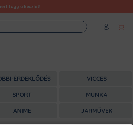
ert fogy a készlet!
OBBI-ÉRDEKLŐDÉS
VICCES
SPORT
MUNKA
ANIME
JÁRMŰVEK