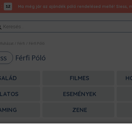
:
Ma még jár az ajándék póló rendelésed mellé! Siess, m
11
ducts
rch
Ruházat
/
Férfi
/
Férfi Póló
ess
Férfi Póló
SALÁD
FILMES
H
LATOS
ESEMÉNYEK
AMING
ZENE