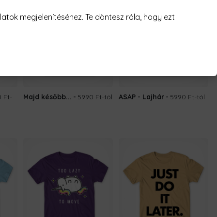
atok megjelenítéséhez. Te döntesz róla, hogy ezt
 Ft
-
Majd később...
5990 Ft
-tól
ASAP - Lajhár
5990 Ft
-tól