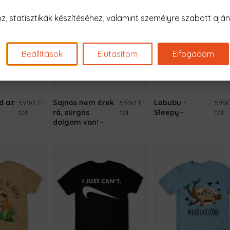
 statisztikák készítéséhez, valamint személyre szabott ajánl
Beállítások
Elutasítom
Elfogadom
d az
5990 Ft
-
Sajnos nem érek
5990 Ft
-
Labubu -
5990
tól
rá, sürgős
tól
Sleepy
tól
dolgom van!