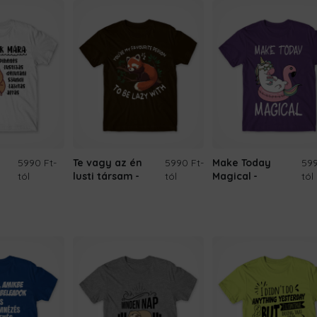
5990 Ft
-
Te vagy az én
5990 Ft
-
Make Today
599
tól
lusti társam
tól
Magical
tól