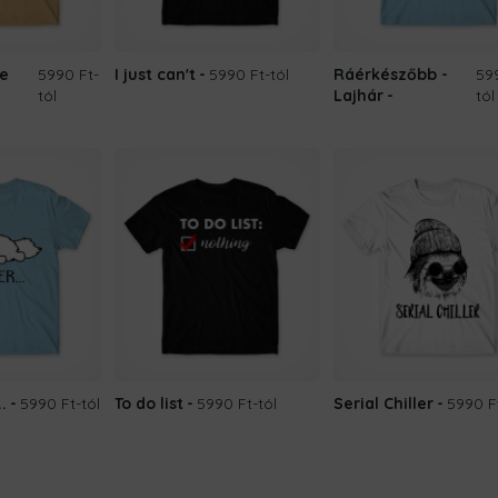
Be
5990 Ft
-
I just can't
5990 Ft
-tól
Ráérkészőbb -
59
tól
Lajhár
tól
.
5990 Ft
-tól
To do list
5990 Ft
-tól
Serial Chiller
5990 F