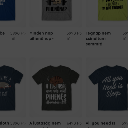
kbe
5990 Ft
-
Minden nap
5990 Ft
-
Tegnap nem
59
tól
pihenőnap
tól
csináltam
tól
semmit!
sloth
5990 Ft
-
A lustaság nem
6490 Ft
-
All you need is
599