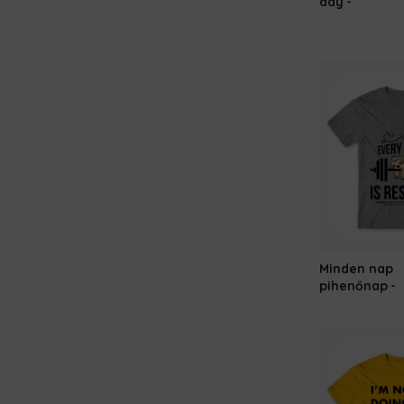
day
Minden nap
pihenőnap