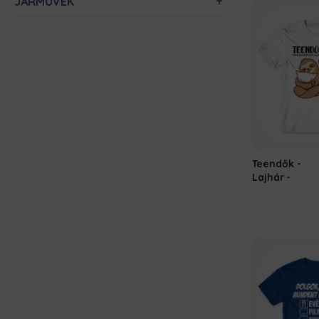
JÁRMŰVEK
Teendők -
Lajhár