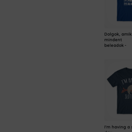
Dolgok, ami
mindent
beleadok
I'm having a 