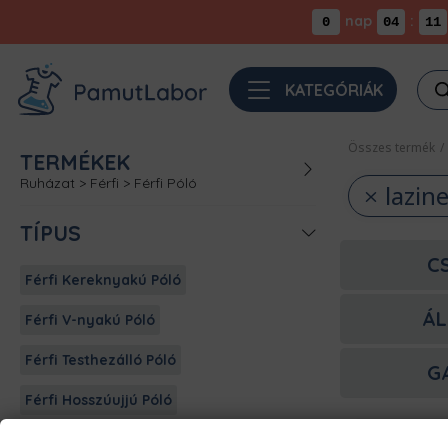
nap
:
0
04
11
Pro
KATEGÓRIÁK
sea
Összes termék
/
TERMÉKEK
Ruházat
>
Férfi
>
Férfi Póló
lazin
TÍPUS
C
Férfi Kereknyakú Póló
ÁL
Férfi V-nyakú Póló
Férfi Testhezálló Póló
G
Férfi Hosszúujjú Póló