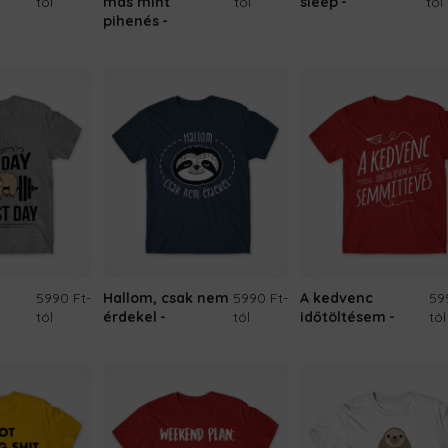
tól
más mint
tól
sleep
tól
pihenés
5990 Ft
-
Hallom, csak nem
5990 Ft
-
A kedvenc
59
tól
érdekel
tól
időtöltésem
tól