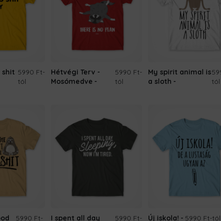
 shit
5990 Ft
-
Hétvégi Terv -
5990 Ft
-
My spirit animal is
59
tól
Mosómedve
tól
a sloth
tól
ood
5990 Ft
-
I spent all day
5990 Ft
-
Új iskola!
5990 Ft
-tól