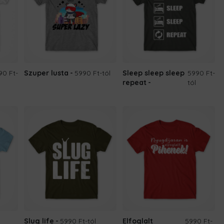
90 Ft
-
Szuper lusta
5990 Ft
-tól
Sleep sleep sleep
5990 Ft
-
repeat
tól
Slug life
5990 Ft
-tól
Elfoglalt
5990 Ft
-