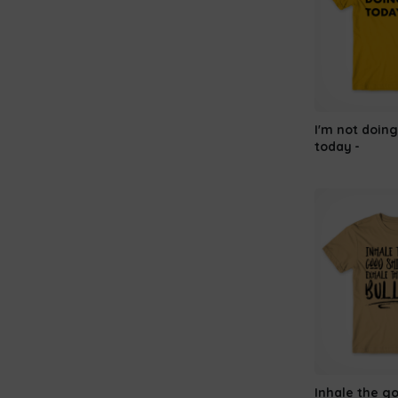
I'm not doing
today
Inhale the g