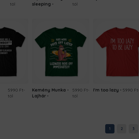
tól
sleeping
tól
5990 Ft
-
Kemény Munka -
5990 Ft
-
I'm too lazy
5990 Ft
tól
Lajhár
tól
1
2
3