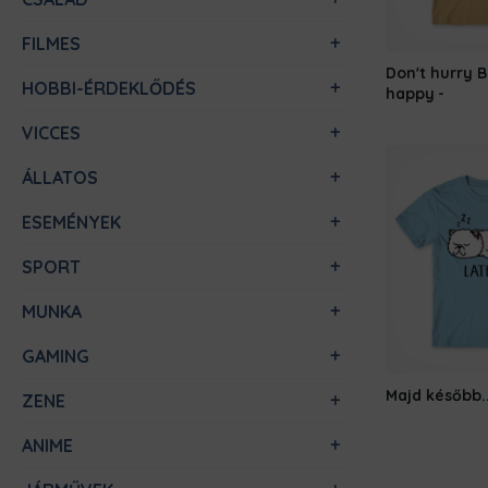
FILMES
Don't hurry 
HOBBI-ÉRDEKLŐDÉS
happy
VICCES
ÁLLATOS
ESEMÉNYEK
SPORT
MUNKA
GAMING
Majd később..
ZENE
ANIME