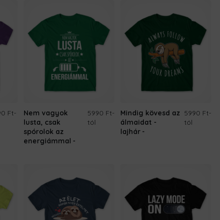
0 Ft
-
Nem vagyok
5990 Ft
-
Mindig kövesd az
5990 Ft
-
lusta, csak
tól
álmaidat -
tól
spórolok az
lajhár
energiámmal