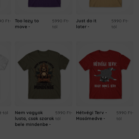
90 Ft
-
Too lazy to
5990 Ft
-
Just do it
5990 Ft
-
move
tól
later
tól
t
-tól
Nem vagyok
5990 Ft
-
Hétvégi Terv -
5990 Ft
-
lusta, csak szarok
tól
Mosómedve
tól
bele mindenbe