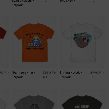
Szórakozás -
tól
érdekel
tól
Lajhár
90 Ft
-
Nem érek rá -
5990 Ft
-
Én horkolok -
5990 Ft
-
Lajhár
tól
Lajhár
tól