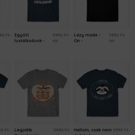
90 Ft
-
Együtt
5990 Ft
-
Lazy mode -
5990 Ft
-
lustálkodunk
tól
On
tól
0 Ft
-
Legjobb
5990 Ft
-
Hallom, csak nem
5990 Ft
-