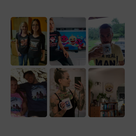
n elkészüljenek a rendeléseddel,
üljön hozzád!