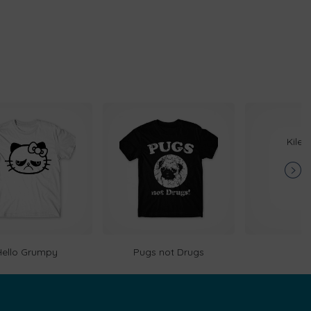
Kilen
Hello Grumpy
Pugs not Drugs