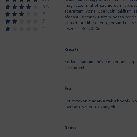
megnéztem, ahol szomorúan tapaszta
105
szerettem volna. Ezekután találtam r
9
ráadásul fiamnak tudtam hozzá rendeln
3
választani! Hihetetlen gyorsan ki is sz
1
leszek! :) Köszönöm
Kriszti
Kedves Pamutmanók! Köszönöm szépen a 
is imádom!
Éva
Csütörtökön megérkeztek a bögrék, kö
jövőben. Szuperek vagytok.
Beáta