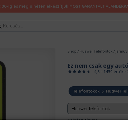
:00-ig és még a héten elkészítjük MOST GARANTÁLT AJÁNDÉKKAL 1
ducts
rch
Shop
/
Huawei Telefontok
/
Járműv
Ez nem csak egy aut
4,8 - 1459 értékel
Telefontokok
Huawei Te
Telefon típusa