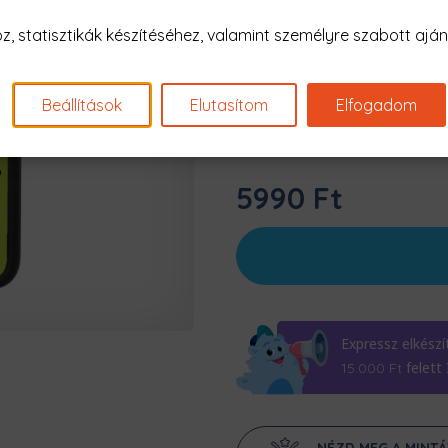
 statisztikák készítéséhez, valamint személyre szabott ajánl
Szín:
Almazöld
Beállítások
Elutasítom
Elfogadom
5990 Ft
Expressz elkészí
felett
15.000
Ft
NÉZD MEG A MINT