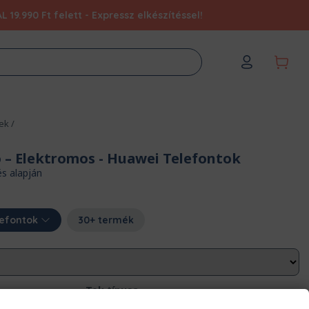
9.990 Ft felett - Expressz elkészítéssel!
ek
/
ó – Elektromos
- Huawei Telefontok
és alapján
lefontok
30+ termék
Tok típusa