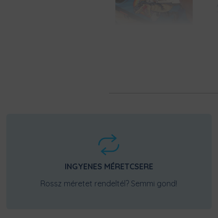
CSÚSZÁSGÁTLÓ GUMÍROZO
A bőrbarát gumírozott szélek g
tapadásról, így telefonod nem fo
könnyedén tudod majd állítani, ak
kiemelt, színezett gombjainak.
INGYENES MÉRETCSERE
Rossz méretet rendeltél? Semmi gond!