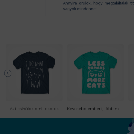
Annyira örülök, hogy megtaláltalak t
vagyok mindennel!
Azt csinálok amit akarok
Kevesebb embert, több macskát