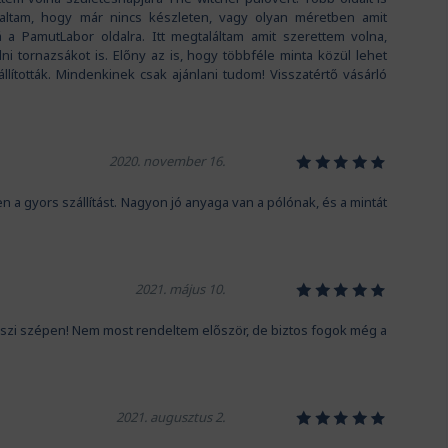
dolgoznak, hogy minél gyorsabba
ltam, hogy már nincs készleten, vagy olyan méretben amit
és még frissen és ropogósan, ker
á a PamutLabor oldalra. Itt megtaláltam amit szerettem volna,
i tornazsákot is. Előny az is, hogy többféle minta közül lehet
állították. Mindenkinek csak ajánlani tudom! Visszatértő vásárló
1
2
3
4
5
2020. november 16.
gyors szállítást. Nagyon jó anyaga van a pólónak, és a mintát
1
2
3
4
5
2021. május 10.
szi szépen! Nem most rendeltem először, de biztos fogok még a
1
2
3
4
5
2021. augusztus 2.