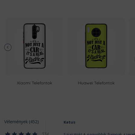
Xiaomi Telefontok
Huawei Telefontok
Vélemények (452)
Katus
334
Sziasztok! A nagyobbik fiamnak szeret