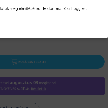
atok megjelenítéséhez. Te döntesz róla, hogy ezt
KOSÁRBA TESZEM
augusztus 03
téssel
megkapod!
 INGYENES szállítás
Részletek
ÁT MÁS TERMÉKEN