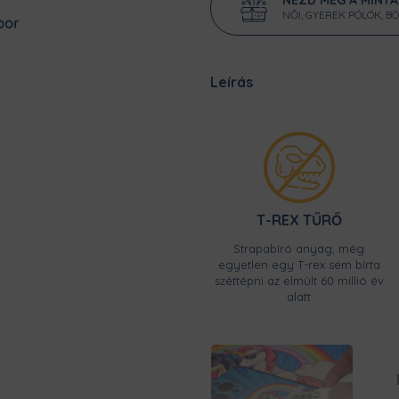
NŐI, GYEREK PÓLÓK, B
Leírás
T-REX TŰRŐ
Strapabíró anyag, még
egyetlen egy T-rex sem bírta
széttépni az elmúlt 60 millió év
alatt