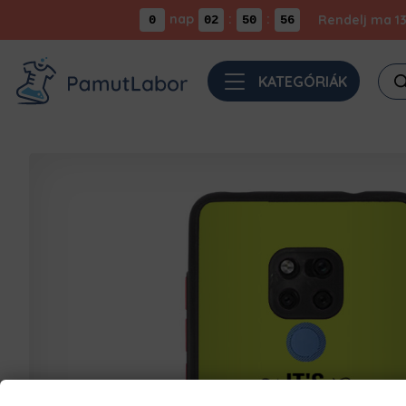
nap
:
:
Rendelj ma 13
0
02
50
55
Pro
KATEGÓRIÁK
sea