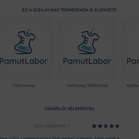
EZ A DIZÁJN MÁS TERMÉKEKEN IS ELÉRHETŐ
ÜTÉSÁLLÓ KIALAKÍTÁS
Tokunk tökéletesen fog illeszkedn
legnagyobb fokú védelmet biztos
csúszkál benne a mobil, így attól
lepottyan a földre.
Vászonkép
Samsung Telefontok
Apple 
VÁSÁRLÓI VÉLEMÉNYEK
1
2
3
4
5
Ezt a terméket a kínálatunkban 
2020. szeptember 7.
egyedileg készítjük számodra, a 
Nincsen előre legyártott raktárk
tem volna születésnapjára The witcher pulóvert. Több oldalt is