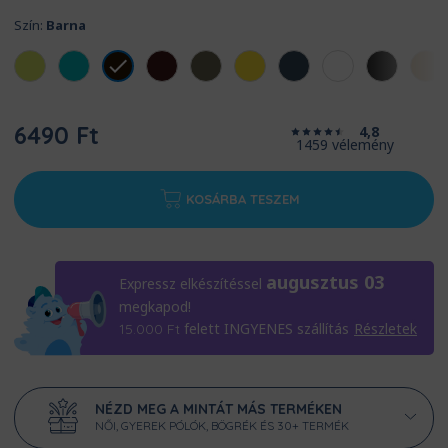
Szín:
Barna
6490 Ft
4,8
1459 vélemény
KOSÁRBA TESZEM
augusztus 03
Expressz elkészítéssel
megkapod!
felett INGYENES szállítás
Részletek
15.000
Ft
NÉZD MEG A MINTÁT MÁS TERMÉKEN
NŐI, GYEREK PÓLÓK, BÖGRÉK ÉS 30+ TERMÉK