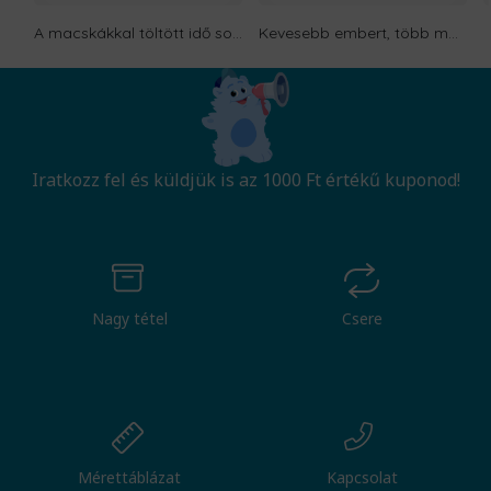
A macskákkal töltött idő sosem elvesztegetett
Kevesebb embert, több macskát
Iratkozz fel és küldjük is az 1000 Ft értékű kuponod!
Nagy tétel
Csere
Mérettáblázat
Kapcsolat