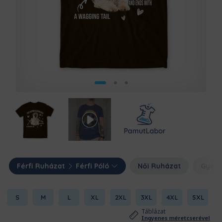
Férfi Ruházat
Férfi Póló
Női Ruházat
Gyerm
S
M
L
XL
2XL
3XL
4XL
5XL
Táblázat
Ingyenes méretcserével