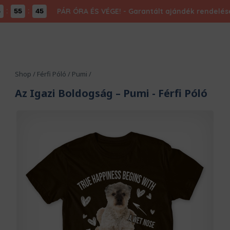
:
PÁR ÓRA ÉS VÉGE! - Garantált ajándék rendelésed
55
45
Shop
/
Férfi Póló
/
Pumi
/
Az Igazi Boldogság – Pumi
- Férfi Póló