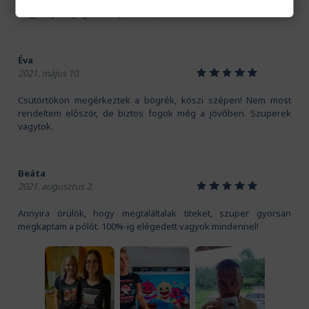
Kedves Pamutmanók! Köszönöm szépen a gyors szállítást.
Nagyon jó anyaga van a pólónak, és a mintát is imádom!
Éva
1
2
3
4
5
2021. május 10.
Csütörtökön megérkeztek a bögrék, köszi szépen! Nem most
rendeltem először, de biztos fogok még a jövőben. Szuperek
vagytok.
Beáta
1
2
3
4
5
2021. augusztus 2.
Annyira örülök, hogy megtaláltalak titeket, szuper gyorsan
megkaptam a pólót. 100%-ig elégedett vagyok mindennel!