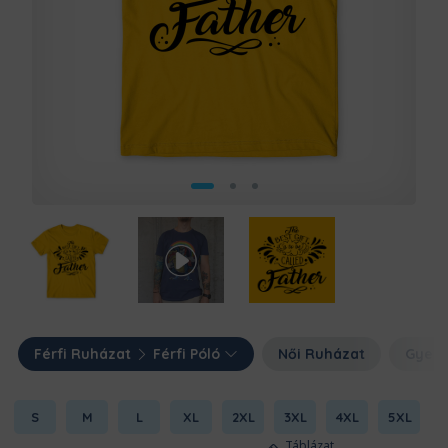
Férfi Ruházat
Férfi Póló
Női Ruházat
Gyerm
S
M
L
XL
2XL
3XL
4XL
5XL
Táblázat