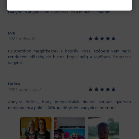
Kedves Pamutmanók! Köszönöm szépen a gyors szállítást.
Nagyon jó anyaga van a pólónak, és a mintát is imádom!
Éva
1
2
3
4
5
2021. május 10.
Csütörtökön megérkeztek a bögrék, köszi szépen! Nem most
rendeltem először, de biztos fogok még a jövőben. Szuperek
vagytok.
Beáta
1
2
3
4
5
2021. augusztus 2.
Annyira örülök, hogy megtaláltalak titeket, szuper gyorsan
megkaptam a pólót. 100%-ig elégedett vagyok mindennel!