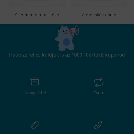
Szeretem a macskákat
A macskák anyja
Iratkozz fel és küldjük is az 1000 Ft értékű kuponod!
Nagy tétel
Csere