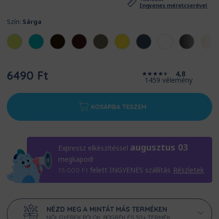
Ingyenes méretcserével
Szín:
Sárga
6490 Ft
4,8
1459 vélemény
KOSÁRBA TESZEM
augusztus 03
Expressz elkészítéssel
megkapod!
felett INGYENES szállítás
Részletek
15.000
Ft
NÉZD MEG A MINTÁT MÁS TERMÉKEN
NŐI, GYEREK PÓLÓK, BÖGRÉK ÉS 30+ TERMÉK