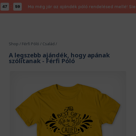
:
Ma még jár az ajándék póló rendelésed mellé! Siess,
7
59
Shop
/
Férfi Póló
/
Család
/
A legszebb ajándék, hogy apának
szólítanak
- Férfi Póló