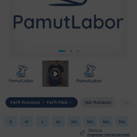
Férfi Ruházat
Férfi Póló
Női Ruházat
Gyerm
S
M
L
XL
2XL
3XL
4XL
5XL
Táblázat
Ingyenes méretcserével