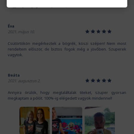
Kedves Pamutmanók! Köszönöm szépen a gyors szállítást.
Nagyon jó anyaga van a pólónak, és a mintát is imádom!
Éva
1
2
3
4
5
2021. május 10.
Csütörtökön megérkeztek a bögrék, köszi szépen! Nem most
rendeltem először, de biztos fogok még a jövőben. Szuperek
vagytok.
Beáta
1
2
3
4
5
2021. augusztus 2.
Annyira örülök, hogy megtaláltalak titeket, szuper gyorsan
megkaptam a pólót. 100%-ig elégedett vagyok mindennel!