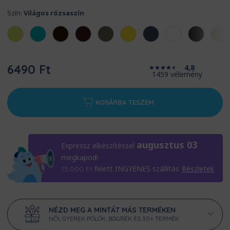
Szín:
Világos rózsaszín
6490 Ft
4,8
1459 vélemény
KOSÁRBA TESZEM
augusztus 03
Expressz elkészítéssel
megkapod!
felett INGYENES szállítás
Részletek
15.000
Ft
NÉZD MEG A MINTÁT MÁS TERMÉKEN
NŐI, GYEREK PÓLÓK, BÖGRÉK ÉS 30+ TERMÉK