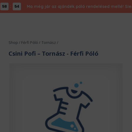
:
Ma még jár az ajándék póló rendelésed mellé! Siess,
8
53
Shop
/
Férfi Póló
/
Tornász
/
Csini Pofi – Tornász
- Férfi Póló