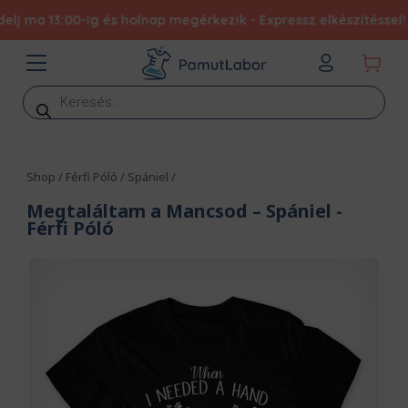
j ma 13:00-ig és holnap megérkezik - Expressz elkészítéssel!
Products
search
Shop
/
Férfi Póló
/
Spániel
/
Megtaláltam a Mancsod – Spániel
-
Férfi Póló