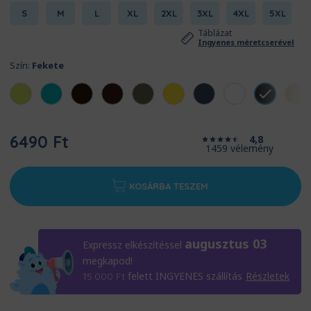
S
M
L
XL
2XL
3XL
4XL
5XL
Táblázat
Ingyenes méretcserével
Szín:
Fekete
6490 Ft
4,8
1459 vélemény
KOSÁRBA TESZEM
augusztus 03
Expressz elkészítéssel
megkapod!
felett INGYENES szállítás
Részletek
15.000
Ft