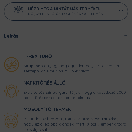
NÉZD MEG A MINTÁT MÁS TERMÉKEN
NŐI, GYEREK PÓLÓK, BÖGRÉK ÉS 30+ TERMÉK
Leírás
T-REX TŰRŐ
Strapabíró anyag, még egyetlen egy T-rex sem bírta
széttépni az elmúlt 60 millió év alatt
NAPKITÖRÉS ÁLLÓ
Extra tartós színek, garantáljuk, hogy a következő 2000
napkitörés sem okoz benne fakulást!
MOSOLYÍTÓ TERMÉK
Brit tudósok bebizonyították, klinikai vizsgálatokkal,
hogy ez a legjobb ajándék, mert 10-ből 9 ember arcára
mosolyt csal.