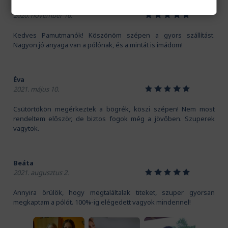
Kriszti
1
2
3
4
5
2020. november 16.
Kedves Pamutmanók! Köszönöm szépen a gyors szállítást.
Nagyon jó anyaga van a pólónak, és a mintát is imádom!
Éva
1
2
3
4
5
2021. május 10.
Csütörtökön megérkeztek a bögrék, köszi szépen! Nem most
rendeltem először, de biztos fogok még a jövőben. Szuperek
vagytok.
Beáta
1
2
3
4
5
2021. augusztus 2.
Annyira örülök, hogy megtaláltalak titeket, szuper gyorsan
megkaptam a pólót. 100%-ig elégedett vagyok mindennel!