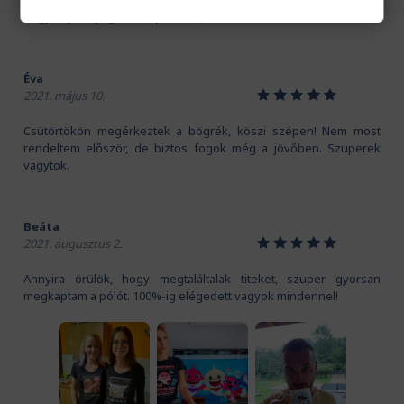
Kedves Pamutmanók! Köszönöm szépen a gyors szállítást.
Nagyon jó anyaga van a pólónak, és a mintát is imádom!
Éva
1
2
3
4
5
2021. május 10.
Csütörtökön megérkeztek a bögrék, köszi szépen! Nem most
rendeltem először, de biztos fogok még a jövőben. Szuperek
vagytok.
Beáta
1
2
3
4
5
2021. augusztus 2.
Annyira örülök, hogy megtaláltalak titeket, szuper gyorsan
megkaptam a pólót. 100%-ig elégedett vagyok mindennel!