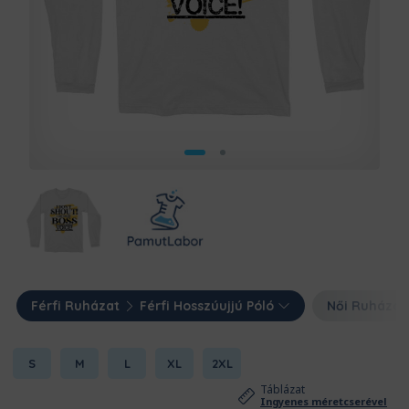
Férfi Ruházat
Férfi Hosszúujjú Póló
Női Ruházat
S
M
L
XL
2XL
Táblázat
Ingyenes méretcserével