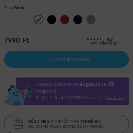
Szín:
Fehér
7990 Ft
4,8
1459 vélemény
KOSÁRBA TESZEM
augusztus 03
Expressz elkészítéssel
megkapod!
felett INGYENES szállítás
Részletek
15.000
Ft
NÉZD MEG A MINTÁT MÁS TERMÉKEN
NŐI, GYEREK PÓLÓK, BÖGRÉK ÉS 30+ TERMÉK