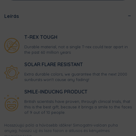
Leírás
T-REX TOUGH
Durable material, not a single T-rex could tear apart in
the past 60 million years
SOLAR FLARE RESISTANT
Extra durable colors, we guarantee that the next 2000
sunbursts won't cause any fading!
SMILE-INDUCING PRODUCT
British scientists have proven, through clinical trials, that
this is the best gift, because it brings a smile to the faces
of 9 out of 10 people.
Hosszúujjú póló a hűvösebb időkre! Simogatni-valóan puha
anyag, hosszú ujj és laza fazon a stílusos és kényelmes