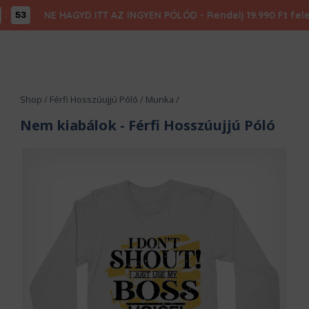
NE HAGYD ITT AZ INGYEN PÓLÓD - Rendelj 19.990 Ft felett,
53
Shop
/
Férfi Hosszúujjú Póló
/
Munka
/
Nem kiabálok
- Férfi Hosszúujjú Póló