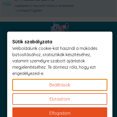
Legfeljebb 2 nap alatt nálad a rendelésed!
* országtól függően
Sütik szabályzata
Iratkozz fel és küldjük is az 1000 Ft értékű kuponod!
Weboldalunk cookie-kat használ a működés
biztosításához, statisztikák készítéséhez,
valamint személyre szabott ajánlatok
megjelenítéséhez. Te döntesz róla, hogy ezt
engedélyezed-e.
Nagy tétel
Csere
Beállítások
Elutasítom
Elfogadom