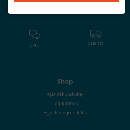
Mérettáblázat
Kapcsolat
Szállítás
GYIK
Shop
Ajándékutalvány
Legújabbak
Egyedi megrendelés