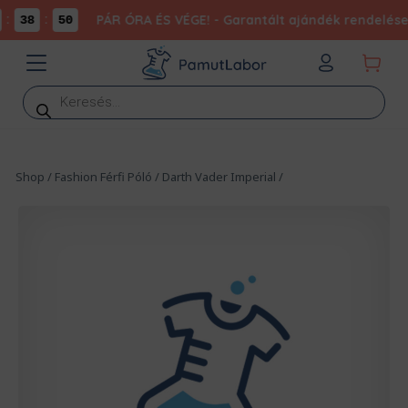
:
:
PÁR ÓRA ÉS VÉGE! - Garantált ajándék rendelésed
38
50
Products
search
Shop
/
Fashion Férfi Póló
/
Darth Vader Imperial
/