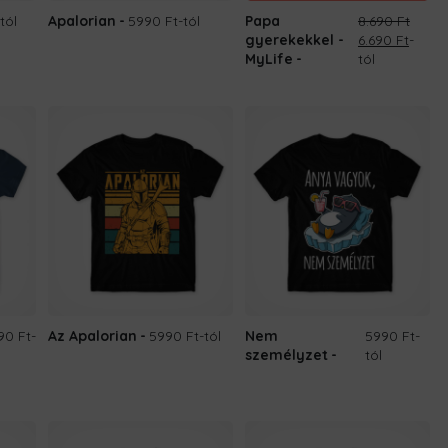
-tól
Apalorian
5990 Ft
-tól
Papa
8.690
Ft
Original
Curre
gyerekekkel -
6.690
Ft
-
price
price
MyLife
tól
was:
is:
8.690 Ft.
6.690 
90 Ft
-
Az Apalorian
5990 Ft
-tól
Nem
5990 Ft
-
személyzet
tól