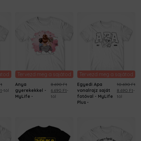
8.690 Ft.
6.690 Ft.
átod
Tervezd meg a sajátod
Tervezd meg a sajátod
Ft
Anya
8.690
Ft
Egyedi Apa
10.690
Ft
l
Current
Original
Current
Original
Cur
t
-tól
gyerekekkel -
6.690
Ft
-
vonalrajz saját
8.690
Ft
-
price
price
price
price
pri
MyLife
tól
fotóval - MyLife
tól
is:
was:
is:
was:
is:
Plus
t.
6.690 Ft.
8.690 Ft.
6.690 Ft.
10.690 Ft.
8.69