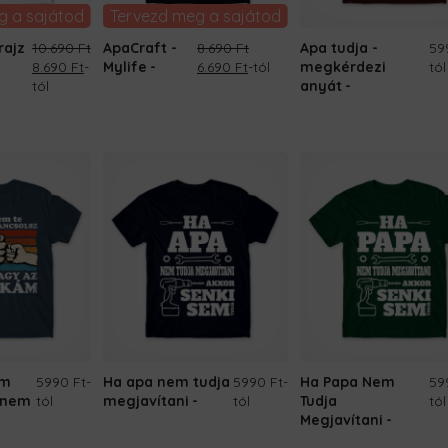
g a sajátod
Tervezd meg a sajátod
rajz
10.690
Ft
ApaCraft -
8.690
Ft
Apa tudja -
59
Original
Current
Original
Current
8.690
Ft
-
Mylife
6.690
Ft
-tól
megkérdezi
tól
price
price
price
price
tól
anyát
was:
is:
was:
is:
10.690 Ft.
8.690 Ft.
8.690 Ft.
6.690 Ft.
em
5990 Ft
-
Ha apa nem tudja
5990 Ft
-
Ha Papa Nem
59
 nem
tól
megjavítani
tól
Tudja
tól
Megjavítani