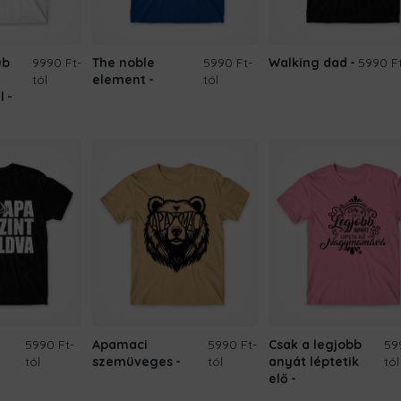
ub
9990 Ft
-
The noble
5990 Ft
-
Walking dad
5990 F
tól
element
tól
l
5990 Ft
-
Apamaci
5990 Ft
-
Csak a legjobb
59
tól
szemüveges
tól
anyát léptetik
tól
elő