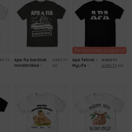
Tervezd meg a sajátod
90 Ft
-
Apa fia barátok
5990 Ft
-
Apa felirat -
8.690
Ft
Original
Current
mindörökké
tól
MyLife
6.690
Ft
-tól
price
price
was:
is:
8.690 Ft.
6.690 Ft