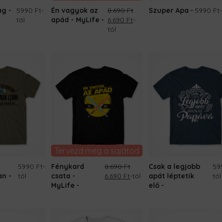
ág -
5990 Ft
-
Én vagyok az
8.690
Ft
Szuper Apa
5990 Ft
Original
Current
tól
apád - MyLife
6.690
Ft
-
price
price
tól
was:
is:
8.690 Ft.
6.690 Ft.
Tervezd meg a sajátod
5990 Ft
-
Fénykard
8.690
Ft
Csak a legjobb
59
Original
Current
n -
tól
csata -
6.690
Ft
-tól
apát léptetik
tól
price
price
MyLife
elő
was:
is:
8.690 Ft.
6.690 Ft.