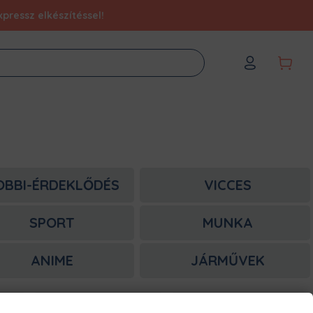
pressz elkészítéssel!
OBBI-ÉRDEKLŐDÉS
VICCES
SPORT
MUNKA
ANIME
JÁRMŰVEK