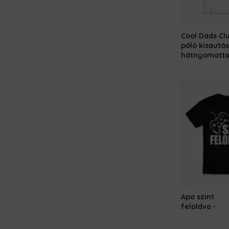
Cool Dads Cl
póló kisautós
hátnyomatta
Apa szint
feloldva