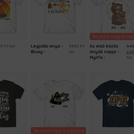
Tervezd meg a saj
0 Ft
-tól
Legjobb anya -
5990 Ft
-
Az első közös
8.6
Orig
Bluey
tól
Anyák napja -
6.6
pri
Mylife
tól
was
8.69
Tervezd meg a sajátod