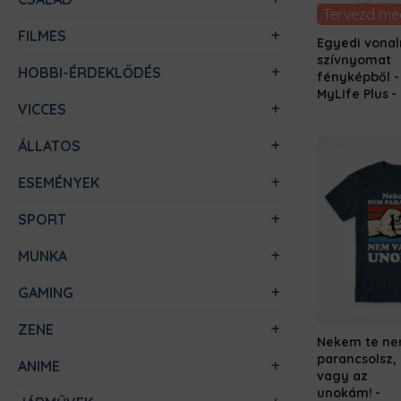
Tervezd me
FILMES
Egyedi vonal
szívnyomat
HOBBI-ÉRDEKLŐDÉS
fényképből -
MyLife Plus
VICCES
ÁLLATOS
ESEMÉNYEK
SPORT
MUNKA
GAMING
ZENE
Nekem te n
parancsolsz,
ANIME
vagy az
unokám!