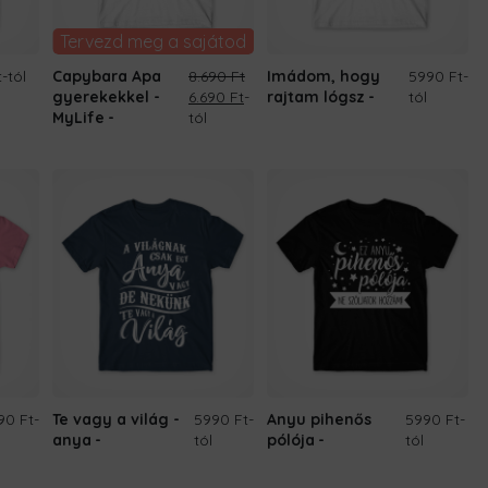
Tervezd meg a sajátod
t
-tól
Capybara Apa
8.690
Ft
Imádom, hogy
5990 Ft
-
Original
Current
gyerekekkel -
6.690
Ft
-
rajtam lógsz
tól
price
price
MyLife
tól
was:
is:
8.690 Ft.
6.690 Ft.
90 Ft
-
Te vagy a világ -
5990 Ft
-
Anyu pihenős
5990 Ft
-
anya
tól
pólója
tól