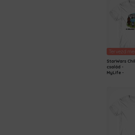
Tervezd me
StarWars Chi
család -
MyLife