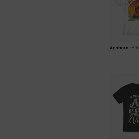
Apabara
599