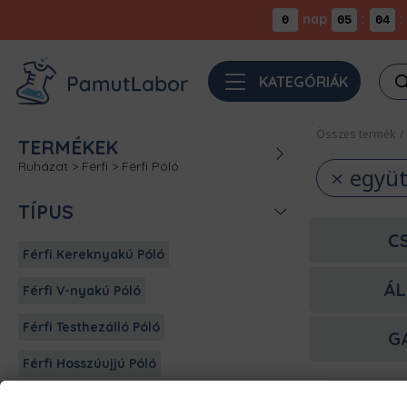
nap
:
:
0
05
04
Pro
KATEGÓRIÁK
sea
Összes termék
/
TERMÉKEK
Ruházat
>
Férfi
>
Férfi Póló
együt
TÍPUS
C
Férfi Kereknyakú Póló
ÁL
Férfi V-nyakú Póló
Férfi Testhezálló Póló
G
Férfi Hosszúujjú Póló