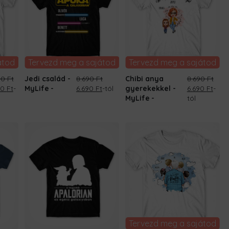
átod
Tervezd meg a sajátod
Tervezd meg a sajátod
90
Ft
Jedi család -
8.690
Ft
Chibi anya
8.690
Ft
inal
Current
Original
Current
Original
Curr
90
Ft
-
MyLife
6.690
Ft
-tól
gyerekekkel -
6.690
Ft
-
ce
price
price
price
price
pric
MyLife
tól
:
is:
was:
is:
was:
is:
0 Ft.
6.690 Ft.
8.690 Ft.
6.690 Ft.
8.690 Ft.
6.690
Tervezd meg a sajátod