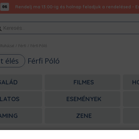
Rendelj ma 13:00-ig és holnap feladjuk a rendelésed - Ex
05
ducts
rch
Ruházat
/
Férfi
/
Férfi Póló
t élés
Férfi Póló
SALÁD
FILMES
H
LATOS
ESEMÉNYEK
AMING
ZENE