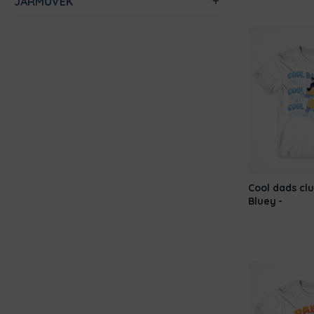
JÁRMŰVEK
Cool dads clu
Bluey