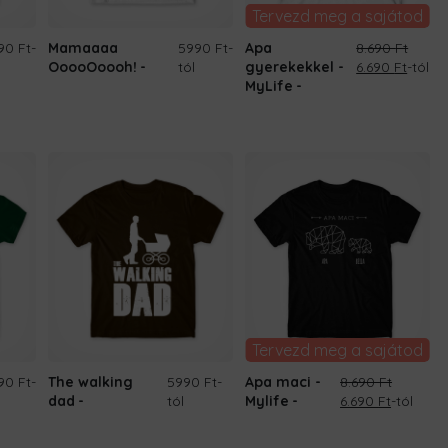
Tervezd meg a sajátod
90 Ft
-
Mamaaaa
5990 Ft
-
Apa
8.690
Ft
Original
Curre
OoooOoooh!
tól
gyerekekkel -
6.690
Ft
-tól
price
price
MyLife
was:
is:
8.690 Ft.
6.690 
Tervezd meg a sajátod
90 Ft
-
The walking
5990 Ft
-
Apa maci -
8.690
Ft
Original
Current
dad
tól
Mylife
6.690
Ft
-tól
price
price
was:
is: