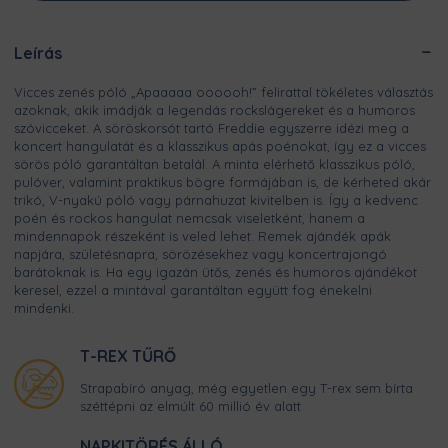
Leírás
Vicces zenés póló „Apaaaaa oooooh!” felirattal tökéletes választás
azoknak, akik imádják a legendás rockslágereket és a humoros
szóvicceket. A söröskorsót tartó Freddie egyszerre idézi meg a
koncert hangulatát és a klasszikus apás poénokat, így ez a vicces
sörös póló garantáltan betalál. A minta elérhető klasszikus póló,
pulóver, valamint praktikus bögre formájában is, de kérheted akár
trikó, V-nyakú póló vagy párnahuzat kivitelben is. Így a kedvenc
poén és rockos hangulat nemcsak viseletként, hanem a
mindennapok részeként is veled lehet. Remek ajándék apák
napjára, születésnapra, sörözésekhez vagy koncertrajongó
barátoknak is. Ha egy igazán ütős, zenés és humoros ajándékot
keresel, ezzel a mintával garantáltan együtt fog énekelni
mindenki.
T-REX TŰRŐ
Strapabíró anyag, még egyetlen egy T-rex sem bírta
széttépni az elmúlt 60 millió év alatt
NAPKITÖRÉS ÁLLÓ