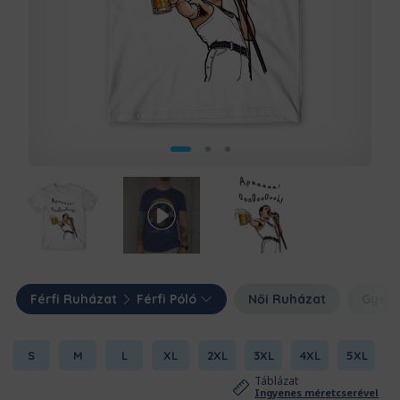
Férfi Ruházat
Férfi Póló
Női Ruházat
Gyerm
S
M
L
XL
2XL
3XL
4XL
5XL
Táblázat
Ingyenes méretcserével