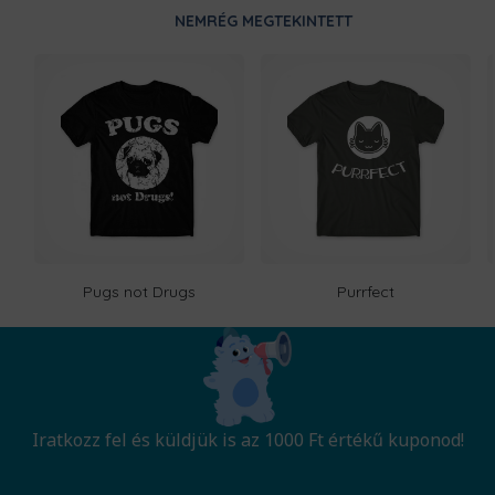
NEMRÉG MEGTEKINTETT
Pugs not Drugs
Purrfect
Iratkozz fel és küldjük is az 1000 Ft értékű kuponod!