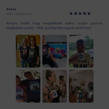
Beáta
1
2
3
4
5
2021. augusztus 2.
Annyira örülök, hogy megtaláltalak titeket, szuper gyorsan
megkaptam a pólót. 100%-ig elégedett vagyok mindennel!