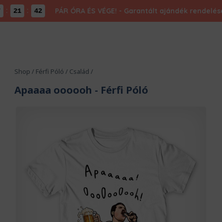
:
PÁR ÓRA ÉS VÉGE! - Garantált ajándék rendelésed
21
41
Shop
/
Férfi Póló
/
Család
/
Apaaaa oooooh
- Férfi Póló