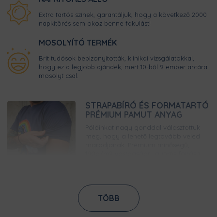
Extra tartós színek, garantáljuk, hogy a következő 2000
napkitörés sem okoz benne fakulást!
MOSOLYÍTÓ TERMÉK
Brit tudósok bebizonyították, klinikai vizsgálatokkal,
hogy ez a legjobb ajándék, mert 10-ből 9 ember arcára
mosolyt csal.
STRAPABÍRÓ ÉS FORMATARTÓ
PRÉMIUM PAMUT ANYAG
Pólóinkat nagy gonddal választottuk
meg, hogy a lehető legtovább veled
maradjanak. Prémium minőségű,
190g/m2 vastagságú, gyűrűs fonású
pamutból készülnek, így bírni fogják a
strapát.
GARANTÁLTAN KOPÁSMENTES
TÖBB
NYOMAT
A legmodernebb digitális nyomtatási