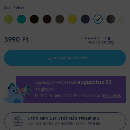
Szín:
Fehér
5990 Ft
4,8
1459 vélemény
KOSÁRBA TESZEM
augusztus 03
Expressz elkészítéssel
megkapod!
felett INGYENES szállítás
Részletek
15.000
Ft
NÉZD MEG A MINTÁT MÁS TERMÉKEN
NŐI, GYEREK PÓLÓK, BÖGRÉK ÉS 30+ TERMÉK