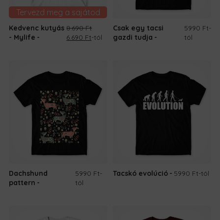
Tervezd meg a sajátod
Kedvenc kutyás
8.690
Ft
Csak egy tacsi
5990 Ft
-
Original
Current
- Mylife
6.690
Ft
-tól
gazdi tudja
tól
price
price
was:
is:
8.690 Ft.
6.690 Ft.
Dachshund
5990 Ft
-
Tacskó evolúció
5990 Ft
-tól
pattern
tól