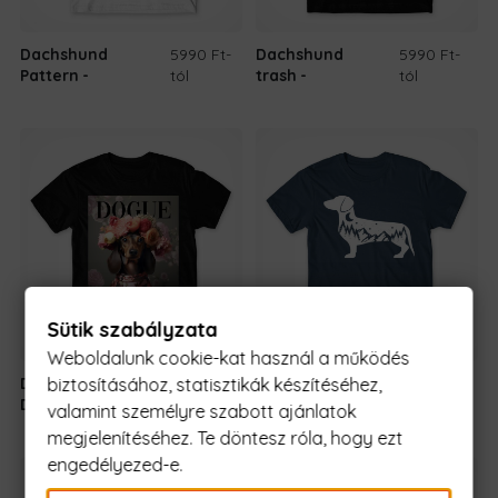
Dachshund
5990 Ft
-
Dachshund
5990 Ft
-
Pattern
tól
trash
tól
Sütik szabályzata
Weboldalunk cookie-kat használ a működés
biztosításához, statisztikák készítéséhez,
Dogue -
5990 Ft
-
Dachshund
5990 Ft
-
Dachshund
tól
silhouette
tól
valamint személyre szabott ajánlatok
megjelenítéséhez. Te döntesz róla, hogy ezt
engedélyezed-e.