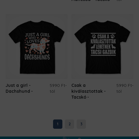
Just a girl -
5990 Ft
-
Csak a
5990 Ft
-
Dachshund
tól
kiválasztottak -
tól
Tacskó
1
2
3