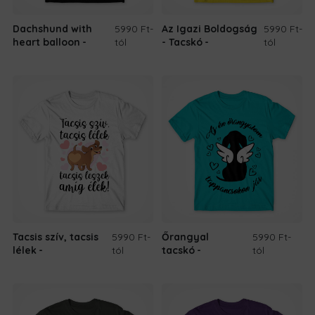
Dachshund with
5990 Ft
-
Az Igazi Boldogság
5990 Ft
-
heart balloon
tól
- Tacskó
tól
Tacsis szív, tacsis
5990 Ft
-
Őrangyal
5990 Ft
-
lélek
tól
tacskó
tól