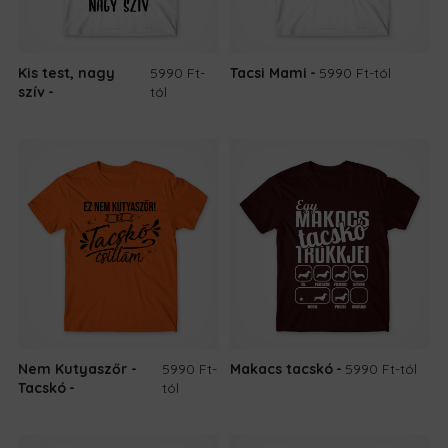
Kis test, nagy
5990 Ft
-
Tacsi Mami
5990 Ft
-tól
szív
tól
Nem Kutyaszőr -
5990 Ft
-
Makacs tacskó
5990 Ft
-tól
Tacskó
tól