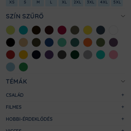
XS
S
M
L
XL
2XL
3XL
4XL
5XL
SZÍN SZŰRŐ
Almazöld
Atollkék
Barna
Bordó
Chili
Cink
Citromsárga
Denim
Fehér
Fekete
Homok
Khaki
Királykék
Menta
Méregzöld
Narancs
Oliva
Padlizsán
Piros
Sárga
Sötétkék
Sötétlila
Sötétszürke
Sötétzöld
Sportszürke
Türkiz
Világos
rózsaszín
Világoskék
Zöld
TÉMÁK
CSALÁD
FILMES
HOBBI-ÉRDEKLŐDÉS