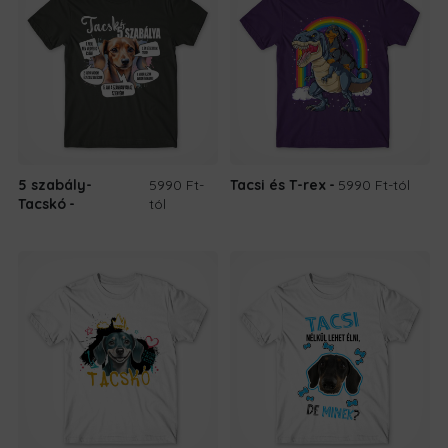
5 szabály-
5990 Ft
-
Tacsi és T-rex
5990 Ft
-tól
Tacskó
tól