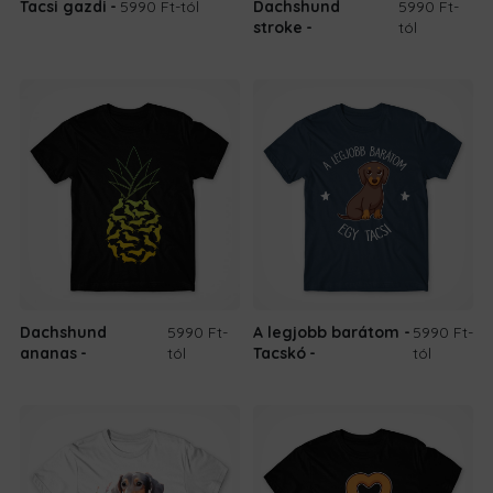
Tacsi gazdi
5990 Ft
-tól
Dachshund
5990 Ft
-
stroke
tól
Dachshund
5990 Ft
-
A legjobb barátom -
5990 Ft
-
ananas
tól
Tacskó
tól