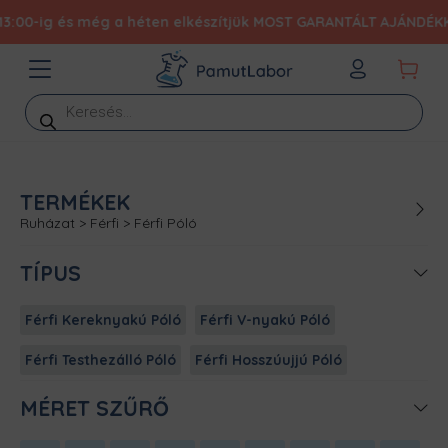
 és még a héten elkészítjük MOST GARANTÁLT AJÁNDÉKKAL 19.990 
Products
search
TERMÉKEK
Ruházat
>
Férfi
>
Férfi Póló
TÍPUS
Férfi Kereknyakú Póló
Férfi V-nyakú Póló
Férfi Testhezálló Póló
Férfi Hosszúujjú Póló
MÉRET SZŰRŐ