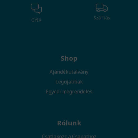
Szállítás
GYIK
Shop
Ajándékutalvány
Legújabbak
Egyedi megrendelés
Rólunk
Csatlakozz a Csapathoz