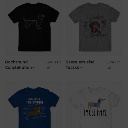
Dachshund
5990 Ft
-
Szerelem első -
5990 Ft
-
Constellation
tól
Tacskó
tól