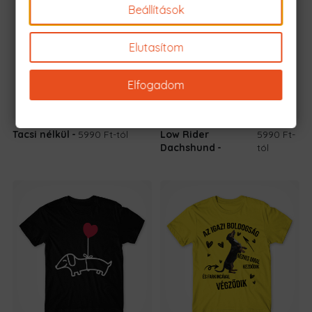
Beállítások
Elutasítom
Elfogadom
Tacsi nélkül
5990 Ft
-tól
Low Rider
5990 Ft
-
Dachshund
tól