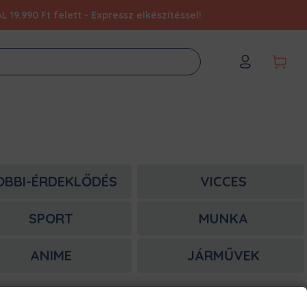
9.990 Ft felett - Expressz elkészítéssel!
OBBI-ÉRDEKLŐDÉS
VICCES
SPORT
MUNKA
ANIME
JÁRMŰVEK