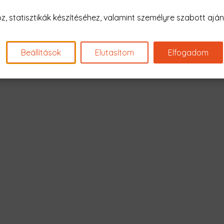
Nagyon sajnál
 statisztikák készítéséhez, valamint személyre szabott ajánl
Nincs találat erre: "da vin
Beállítások
Elutasítom
Elfogadom