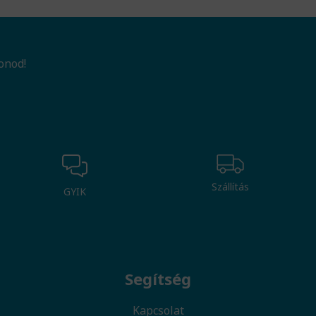
onod!
Szállítás
GYIK
Segítség
Kapcsolat