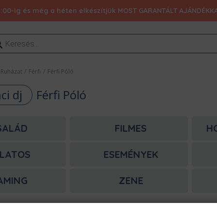
:00-ig és még a héten elkészítjük MOST GARANTÁLT AJÁNDÉKKAL 1
ducts
rch
Ruházat
/
Férfi
/
Férfi Póló
ci dj
Férfi Póló
SALÁD
FILMES
H
LATOS
ESEMÉNYEK
AMING
ZENE