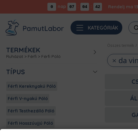
nap
:
:
Rendelj ma 13
0
07
04
41
Pro
KATEGÓRIÁK
sea
Összes termék
/
TERMÉKEK
Ruházat
>
Férfi
>
Férfi Póló
da vin
TÍPUS
C
Férfi Kereknyakú Póló
ÁL
Férfi V-nyakú Póló
Férfi Testhezálló Póló
G
Férfi Hosszúujjú Póló