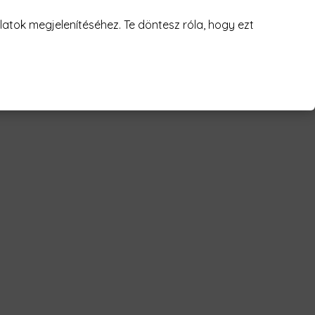
juk! 😥
atok megjelenítéséhez. Te döntesz róla, hogy ezt
ci dj Férfi Póló"