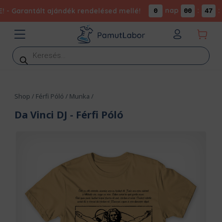
nap
:
:
- Garantált ajándék rendelésed mellé!
0
00
47
3
Products
search
Shop
/
Férfi Póló
/
Munka
/
Da Vinci DJ
- Férfi Póló