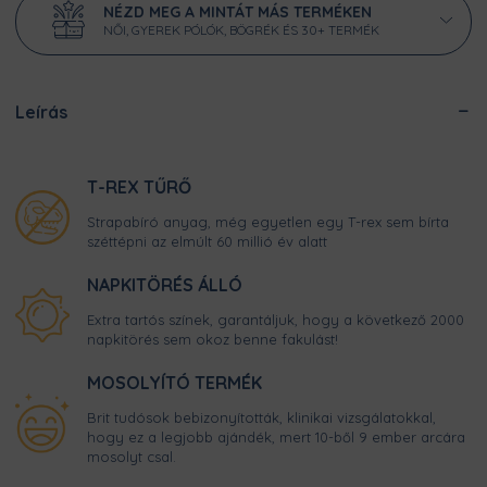
NÉZD MEG A MINTÁT MÁS TERMÉKEN
NŐI, GYEREK PÓLÓK, BÖGRÉK ÉS 30+ TERMÉK
Leírás
T-REX TŰRŐ
Strapabíró anyag, még egyetlen egy T-rex sem bírta
széttépni az elmúlt 60 millió év alatt
NAPKITÖRÉS ÁLLÓ
Extra tartós színek, garantáljuk, hogy a következő 2000
napkitörés sem okoz benne fakulást!
MOSOLYÍTÓ TERMÉK
Brit tudósok bebizonyították, klinikai vizsgálatokkal,
hogy ez a legjobb ajándék, mert 10-ből 9 ember arcára
mosolyt csal.