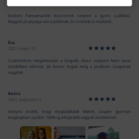
1
2
3
4
5
2020. november 16.
Kedves Pamutmanók! Köszönöm szépen a gyors szállítást.
Nagyon jó anyaga van a pólónak, és a mintát is imádom!
Éva
1
2
3
4
5
2021. május 10.
Csütörtökön megérkeztek a bögrék, köszi szépen! Nem most
rendeltem először, de biztos fogok még a jövőben. Szuperek
vagytok.
Beáta
1
2
3
4
5
2021. augusztus 2.
Annyira örülök, hogy megtaláltalak titeket, szuper gyorsan
megkaptam a pólót. 100%-ig elégedett vagyok mindennel!