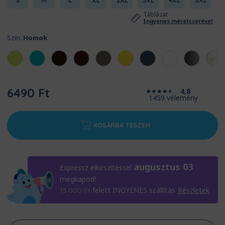
S
M
L
XL
2XL
3XL
4XL
5XL
Táblázat
Ingyenes méretcserével
Szín:
Homok
6490 Ft
4,8
1459 vélemény
KOSÁRBA TESZEM
augusztus 03
Expressz elkészítéssel
megkapod!
felett INGYENES szállítás
Részletek
15.000
Ft