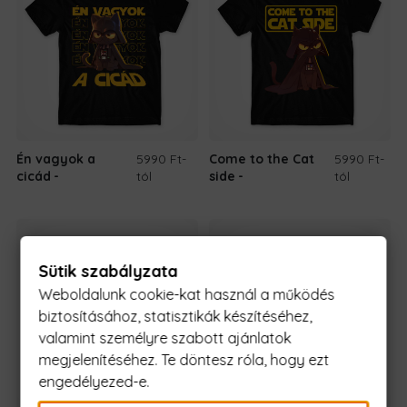
Én vagyok a
5990 Ft
-
Come to the Cat
5990 Ft
-
cicád
tól
side
tól
Sütik szabályzata
Weboldalunk cookie-kat használ a működés
biztosításához, statisztikák készítéséhez,
valamint személyre szabott ajánlatok
megjelenítéséhez. Te döntesz róla, hogy ezt
engedélyezed-e.