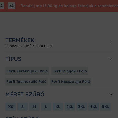
:
Rendelj ma 13:00-ig és holnap feladjuk a rendelésed -
41
TERMÉKEK
Ruházat
>
Férfi
>
Férfi Póló
TÍPUS
Férfi Kereknyakú Póló
Férfi V-nyakú Póló
Férfi Testhezálló Póló
Férfi Hosszúujjú Póló
MÉRET SZŰRŐ
XS
S
M
L
XL
2XL
3XL
4XL
5XL