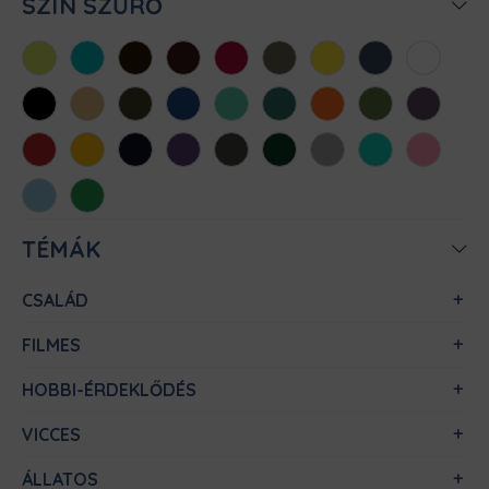
SZÍN SZŰRŐ
Almazöld
Atollkék
Barna
Bordó
Chili
Cink
Citromsárga
Denim
Fehér
Fekete
Homok
Khaki
Királykék
Menta
Méregzöld
Narancs
Oliva
Padlizsán
Piros
Sárga
Sötétkék
Sötétlila
Sötétszürke
Sötétzöld
Sportszürke
Türkiz
Világos
rózsaszín
Világoskék
Zöld
TÉMÁK
CSALÁD
FILMES
HOBBI-ÉRDEKLŐDÉS
VICCES
ÁLLATOS