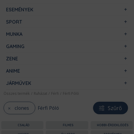
ESEMÉNYEK
SPORT
MUNKA
GAMING
ZENE
ANIME
JÁRMŰVEK
Összes termék
/
Ruházat
/
Férfi
/
Férfi Póló
Szűrő
clones
Férfi Póló
CSALÁD
FILMES
HOBBI-ÉRDEKLŐDÉS