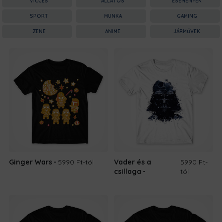
VICCES
ÁLLATOS
ESEMÉNYEK
SPORT
MUNKA
GAMING
ZENE
ANIME
JÁRMŰVEK
Ginger Wars
5990 Ft
-tól
Vader és a
5990 Ft
-
csillaga
tól