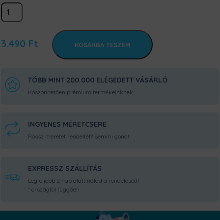
Meglepetés
bögre
Neked!
3.490
Ft
mennyiség
KOSÁRBA TESZEM
TÖBB MINT 200.000 ELÉGEDETT VÁSÁRLÓ
Köszönhetően prémium termékeinknek
INGYENES MÉRETCSERE
Rossz méretet rendeltél? Semmi gond!
EXPRESSZ SZÁLLÍTÁS
Legfeljebb 2 nap alatt nálad a rendelésed!
* országtól függően