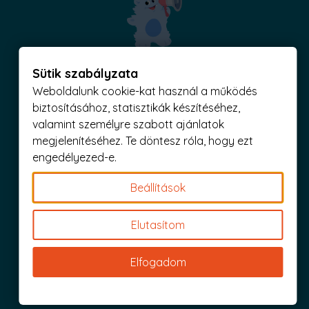
Iratkozz fel és küldjük is az 1000 Ft értékű kuponod!
Sütik szabályzata
Weboldalunk cookie-kat használ a működés
biztosításához, statisztikák készítéséhez,
valamint személyre szabott ajánlatok
megjelenítéséhez. Te döntesz róla, hogy ezt
Nagy tétel
Csere
engedélyezed-e.
Beállítások
Elutasítom
Mérettáblázat
Kapcsolat
Elfogadom