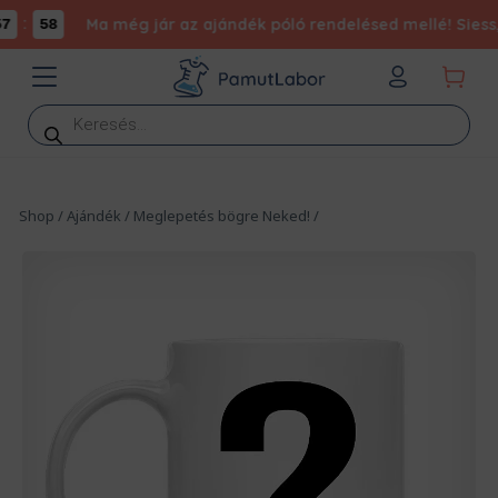
:
Ma még jár az ajándék póló rendelésed mellé! Siess, 
7
58
Products
search
Shop
/
Ajándék
/
Meglepetés bögre Neked!
/