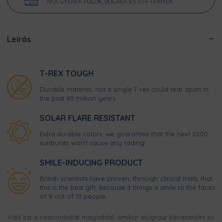
NŐI, GYEREK PÓLÓK, BÖGRÉK ÉS 30+ TERMÉK
Leírás
T-REX TOUGH
Durable material, not a single T-rex could tear apart in
the past 60 million years
SOLAR FLARE RESISTANT
Extra durable colors, we guarantee that the next 2000
sunbursts won't cause any fading!
SMILE-INDUCING PRODUCT
British scientists have proven, through clinical trials, that
this is the best gift, because it brings a smile to the faces
of 9 out of 10 people.
Vidd ezt a vászontáskát magaddal, amikor elugrasz bevásárolni és