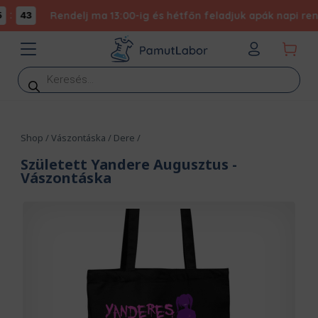
Rendelj ma 13:00-ig és hétfőn feladjuk apák napi rendel
43
Products
search
Shop
/
Vászontáska
/
Dere
/
Született Yandere Augusztus
-
Vászontáska