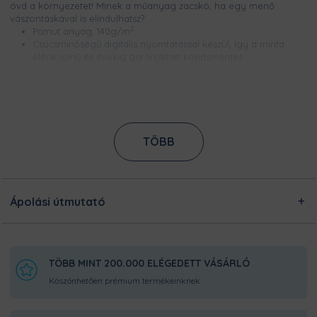
óvd a környezetet! Minek a műanyag zacskó, ha egy menő
vászontáskával is elindulhatsz?
2
Pamut anyag, 140g/m
Csúcsminőségű digitális nyomtatással készül, így a minta
élénk színű és évekig garantáltan kopásmentes
Ezt a terméket a kínálatunkban megtalálható designokból
egyedileg készítjük számodra, a legnagyobb odafigyeléssel!
Nincsen előre legyártott raktárkészletünk, így Pamutmanóink
azon dolgoznak, hogy minél gyorsabban elkészüljenek a
rendeléseddel, és még frissen és ropogósan, kerüljön
TÖBB
hozzád!
Ápolási útmutató
TÖBB MINT 200.000 ELÉGEDETT VÁSÁRLÓ
Köszönhetően prémium termékeinknek