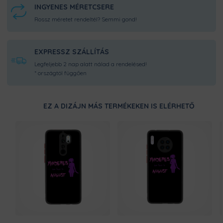
INGYENES MÉRETCSERE
Rossz méretet rendeltél? Semmi gond!
EXPRESSZ SZÁLLÍTÁS
Legfeljebb 2 nap alatt nálad a rendelésed!
* országtól függően
EZ A DIZÁJN MÁS TERMÉKEKEN IS ELÉRHETŐ