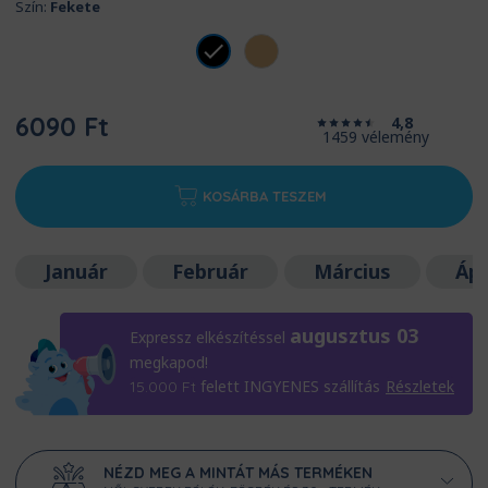
Szín:
Fekete
6090 Ft
4,8
1459 vélemény
KOSÁRBA TESZEM
Január
Február
Március
Ápr
augusztus 03
Expressz elkészítéssel
megkapod!
felett INGYENES szállítás
Részletek
15.000
Ft
NÉZD MEG A MINTÁT MÁS TERMÉKEN