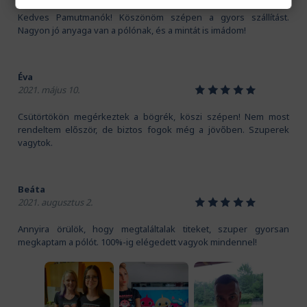
Kedves Pamutmanók! Köszönöm szépen a gyors szállítást.
Nagyon jó anyaga van a pólónak, és a mintát is imádom!
Éva
1
2
3
4
5
2021. május 10.
Csütörtökön megérkeztek a bögrék, köszi szépen! Nem most
rendeltem először, de biztos fogok még a jövőben. Szuperek
vagytok.
Beáta
1
2
3
4
5
2021. augusztus 2.
Annyira örülök, hogy megtaláltalak titeket, szuper gyorsan
megkaptam a pólót. 100%-ig elégedett vagyok mindennel!